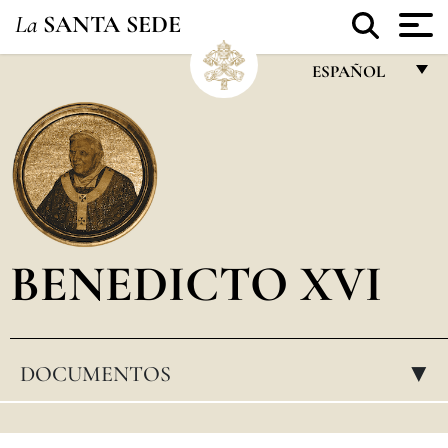
La
SANTA SEDE
ESPAÑOL
FRANÇAIS
ENGLISH
ITALIANO
PORTUGUÊS
BENEDICTO XVI
ESPAÑOL
DEUTSCH
POLSKI
DOCUMENTOS
▸
العربيّة
中文