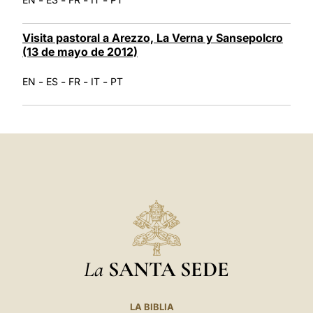
Visita pastoral a Arezzo, La Verna y Sansepolcro
(13 de mayo de 2012)
-
-
-
-
EN
ES
FR
IT
PT
La
SANTA SEDE
LA BIBLIA