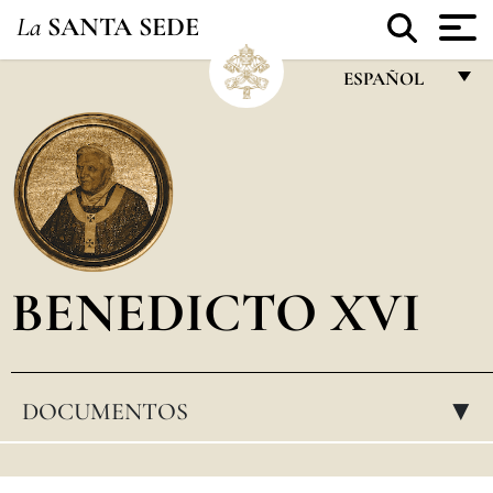
La
SANTA SEDE
ESPAÑOL
FRANÇAIS
ENGLISH
ITALIANO
PORTUGUÊS
BENEDICTO XVI
ESPAÑOL
DEUTSCH
POLSKI
DOCUMENTOS
▸
العربيّة
中文