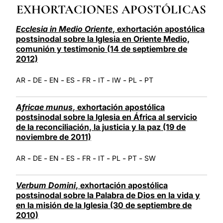
EXHORTACIONES APOSTÓLICAS
LATINE
Ecclesia in Medio Oriente
, exhortación apostólica
postsinodal sobre la Iglesia en Oriente Medio,
comunión y testimonio (14 de septiembre de
2012)
-
-
-
-
-
-
-
-
AR
DE
EN
ES
FR
IT
IW
PL
PT
Africae munus
, exhortación apostólica
postsinodal sobre la Iglesia en África al servicio
de la reconciliación, la justicia y la paz (19 de
noviembre de 2011)
-
-
-
-
-
-
-
-
AR
DE
EN
ES
FR
IT
PL
PT
SW
Verbum Domini
, exhortación apostólica
postsinodal sobre la Palabra de Dios en la vida y
en la misión de la Iglesia (30 de septiembre de
2010)