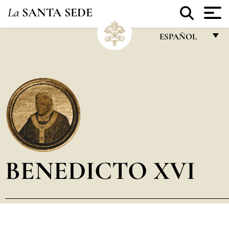
La
SANTA SEDE
ESPAÑOL
FRANÇAIS
ENGLISH
ITALIANO
PORTUGUÊS
ESPAÑOL
DEUTSCH
BENEDICTO XVI
POLSKI
العربيّة
中文