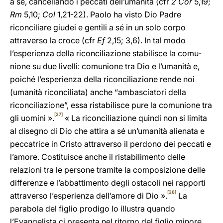
a sé, cancellando i peccati dell’umanità (cfr
2 Cor
5,19;
Rm
5,10;
Col
1,21-22). Paolo ha visto Dio Padre
riconciliare giudei e gentili a sé in un solo corpo
attraverso la croce (cfr
Ef
2,15; 3,6). In tal modo
l’esperienza della riconciliazione stabilisce la comu-
nione su due livelli: comunione tra Dio e l’umanità e,
poiché l’esperienza della riconciliazione rende noi
(umanità riconciliata) anche “ambasciatori della
riconciliazione”, essa ristabilisce pure la comunione tra
[27]
gli uomini ».
« La riconciliazione quindi non si limita
al disegno di Dio che attira a sé un’umanità alienata e
peccatrice in Cristo attraverso il perdono dei peccati e
l’amore. Costituisce anche il ristabilimento delle
relazioni tra le persone tramite la composizione delle
differenze e l’abbattimento degli ostacoli nei rapporti
[28]
attraverso l’esperienza dell’amore di Dio ».
La
parabola del figlio prodigo lo illustra quando
l’Evangelista ci presenta nel ritorno del figlio minore,