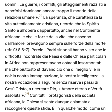
uomini. Le guerre, i conflitti, gli atteggiamenti razzisti e
xenofobi dominano ancora troppo il mondo delle
[11]
relazioni umane ».
La speranza, che caratterizza la
vita autenticamente cristiana, ricorda che lo Spirito
Santo è all’opera dappertutto, anche nel Continente
africano, e che le forze della vita, che nascono
dall’amore, prevalgono sempre sulle forze della morte
(cfr
Ct
8,6-7). Perciò i Padri sinodali hanno visto che le
difficoltà incontrate dai Paesi e dalle Chiese particolari
in Africa non rappresentavano ostacoli insormontabili,
ma che piuttosto sfidavano ciò che di meglio vi è in
noi: la nostra immaginazione, la nostra intelligenza, la
nostra vocazione a seguire senza riserve i passi di
Gesù Cristo, a ricercare Dio, « Amore eterno e Verità
[12]
assoluta ».
Con tutti i protagonisti della società
africana, la Chiesa si sente dunque chiamata a
raccogliere queste sfide. È, in qualche modo, come un