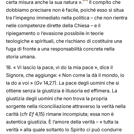
certa misura anche la sua natura ».
Il compito che
dobbiamo precisare non è facile, poiché esso si situa
tra l’impegno immediato nella politica – che non rientra
nelle competenze dirette della Chiesa – e il
ripiegamento o l’evasione possibile in teorie
teologiche e spirituali, che rischiano di costituire una
fuga di fronte a una responsabilità concreta nella
storia umana.
18. « Vi lascio la pace, vi do la mia pace », dice il
Signore, che aggiunge: « Non come la dà il mondo, io
la do a voi » (
Gv
14,27). La pace degli uomini che si
ottiene senza la giustizia è illusoria ed effimera. La
giustizia degli uomini che non trova la propria
sorgente nella riconciliazione attraverso la verità nella
carità (cfr
Ef
4,15) rimane incompiuta; essa non è
autentica giustizia. È l’amore della verità – « tutta la
verità » alla quale soltanto lo Spirito ci può condurre