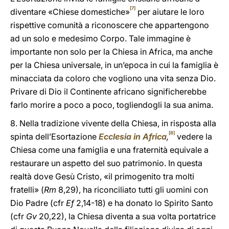
[7]
diventare «Chiese domestiche»
per aiutare le loro
rispettive comunità a riconoscere che appartengono
ad un solo e medesimo Corpo. Tale immagine è
importante non solo per la Chiesa in Africa, ma anche
per la Chiesa universale, in un’epoca in cui la famiglia è
minacciata da coloro che vogliono una vita senza Dio.
Privare di Dio il Continente africano significherebbe
farlo morire a poco a poco, togliendogli la sua anima.
8. Nella tradizione vivente della Chiesa, in risposta alla
[8]
spinta dell’Esortazione
Ecclesia in Africa
,
vedere la
Chiesa come una famiglia e una fraternità equivale a
restaurare un aspetto del suo patrimonio. In questa
realtà dove Gesù Cristo, «il primogenito tra molti
fratelli» (
Rm
8,29), ha riconciliato tutti gli uomini con
Dio Padre (cfr
Ef
2,14-18) e ha donato lo Spirito Santo
(cfr
Gv
20,22), la Chiesa diventa a sua volta portatrice