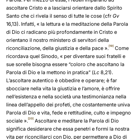
ascoltare Cristo e a lasciarsi orientare dallo Spirito
Santo che ci rivela il senso di tutte le cose (cfr
Gv
16,13). Infatti, « la lettura e la meditazione della Parola
di Dio ci radicano più profondamente in Cristo e
orientano il nostro ministero di servitori della
[19]
riconciliazione, della giustizia e della pace ».
Come
ricordava quel Sinodo, « per diventare suoi fratelli e
sue sorelle bisogna essere “coloro che ascoltano la
Parola di Dio e la mettono in pratica” (
Lc
8,21).
L’ascoltare autentico è obbedire e operare; è far
sbocciare nella vita la giustizia e l’amore, è offrire
nell’esistenza e nella società una testimonianza nella
linea dell’appello dei profeti, che costantemente univa
Parola di Dio e vita, fede e rettitudine, culto e impegno
[20]
sociale ».
Ascoltare e meditare la Parola di Dio
significa desiderare che essa penetri e formi la nostra
vita per riconciliarci con Dio, per permettere a Dio di