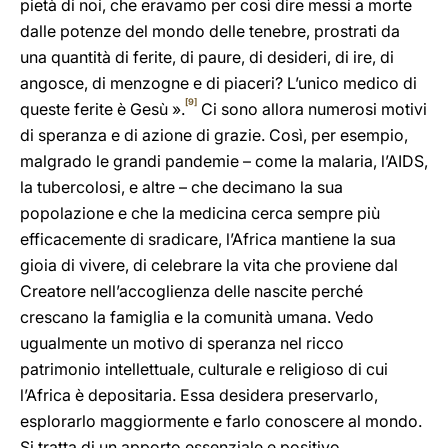
pietà di noi, che eravamo per così dire messi a morte
dalle potenze del mondo delle tenebre, prostrati da
una quantità di ferite, di paure, di desideri, di ire, di
angosce, di menzogne e di piaceri? L’unico medico di
[9]
queste ferite è Gesù ».
Ci sono allora numerosi motivi
di speranza e di azione di grazie. Così, per esempio,
malgrado le grandi pandemie – come la malaria, l’AIDS,
la tubercolosi, e altre – che decimano la sua
popolazione e che la medicina cerca sempre più
efficacemente di sradicare, l’Africa mantiene la sua
gioia di vivere, di celebrare la vita che proviene dal
Creatore nell’accoglienza delle nascite perché
crescano la famiglia e la comunità umana. Vedo
ugualmente un motivo di speranza nel ricco
patrimonio intellettuale, culturale e religioso di cui
l’Africa è depositaria. Essa desidera preservarlo,
esplorarlo maggiormente e farlo conoscere al mondo.
Si tratta di un apporto essenziale e positivo.