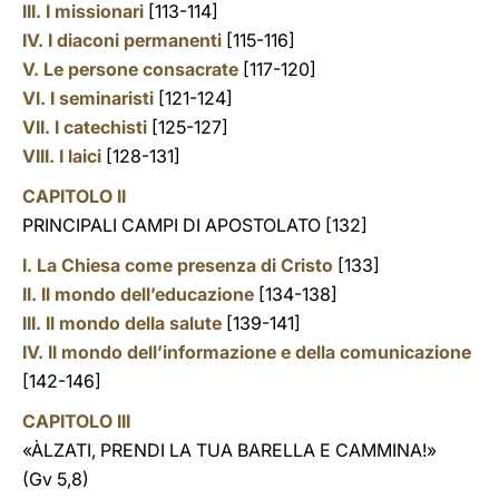
III. I missionari
[113-114]
IV. I diaconi permanenti
[115-116]
V. Le persone consacrate
[117-120]
VI. I seminaristi
[121-124]
VII. I catechisti
[125-127]
VIII. I laici
[128-131]
CAPITOLO II
PRINCIPALI CAMPI DI APOSTOLATO
[132]
I. La Chiesa come presenza di Cristo
[133]
II. Il mondo dell’educazione
[134-138]
III. Il mondo della salute
[139-141]
IV. Il mondo dell’informazione e della comunicazione
[142-146]
CAPITOLO III
«
ÀLZATI, PRENDI LA TUA BARELLA E CAMMINA!
»
(
Gv
5,8)