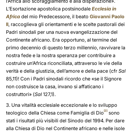
l’Africa allo scoraggiamento e alla disperazione».
L’Esortazione apostolica postsinodale
Ecclesia in
Africa
del mio Predecessore, il beato
Giovanni Paolo
II
, raccoglieva gli orientamenti e le scelte pastorali dei
Padri sinodali per una nuova evangelizzazione del
Continente africano. Era opportuno, al termine del
primo decennio di questo terzo millennio, ravvivare la
nostra fede e la nostra speranza per contribuire a
costruire un’Africa riconciliata, attraverso le vie della
verità e della giustizia, dell’amore e della pace (cfr
Sal
85,11)! Con i Padri sinodali ricordo che «se il Signore
non costruisce la casa, invano si affaticano i
costruttori» (
Sal
127,1).
3. Una vitalità ecclesiale eccezionale e lo sviluppo
[2]
teologico della Chiesa come Famiglia di Dio
sono
stati i risultati più visibili del Sinodo del 1994. Per dare
alla Chiesa di Dio nel Continente africano e nelle isole