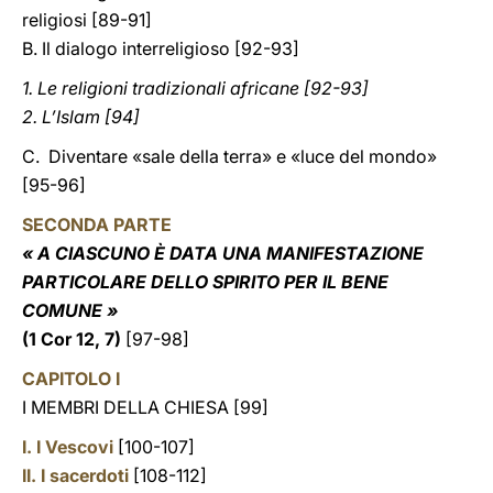
religiosi [89-91]
B. Il dialogo interreligioso [92-93]
1. Le religioni tradizionali africane [92-93]
2. L’Islam [94]
C. Diventare «sale della terra» e «luce del mondo»
[95-96]
SECONDA PARTE
« A CIASCUNO È DATA UNA MANIFESTAZIONE
PARTICOLARE DELLO SPIRITO PER IL BENE
COMUNE »
(
1 Cor
12, 7)
[97-98]
CAPITOLO I
I MEMBRI DELLA CHIESA
[99]
I. I Vescovi
[100-107]
II. I sacerdoti
[108-112]