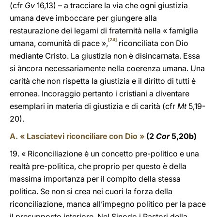
(cfr
Gv
16,13) – a tracciare la via che ogni giustizia
umana deve imboccare per giungere alla
restaurazione dei legami di fraternità nella « famiglia
[24]
umana, comunità di pace »,
riconciliata con Dio
mediante Cristo. La giustizia non è disincarnata. Essa
si àncora necessariamente nella coerenza umana. Una
carità che non rispetta la giustizia e il diritto di tutti è
erronea. Incoraggio pertanto i cristiani a diventare
esemplari in materia di giustizia e di carità (cfr
Mt
5,19-
20).
A. « Lasciatevi riconciliare con Dio »
(2
Cor
5,20b)
19. « Riconciliazione è un concetto pre-politico e una
realtà pre-politica, che proprio per questo è della
massima importanza per il compito della stessa
politica. Se non si crea nei cuori la forza della
riconciliazione, manca all’impegno politico per la pace
il presupposto interiore. Nel Sinodo i Pastori della