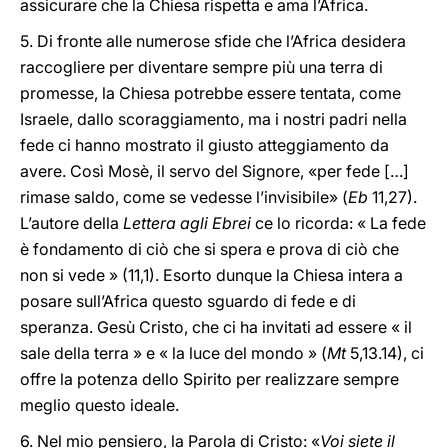
assicurare che la Chiesa rispetta e ama l’Africa.
5. Di fronte alle numerose sfide che l’Africa desidera
raccogliere per diventare sempre più una terra di
promesse, la Chiesa potrebbe essere tentata, come
Israele, dallo scoraggiamento, ma i nostri padri nella
fede ci hanno mostrato il giusto atteggiamento da
avere. Così Mosè, il servo del Signore, «per fede […]
rimase saldo, come se vedesse l’invisibile» (
Eb
11,27).
L’autore della
Lettera agli Ebrei
ce lo ricorda: « La fede
è fondamento di ciò che si spera e prova di ciò che
non si vede » (11,1). Esorto dunque la Chiesa intera a
posare sull’Africa questo sguardo di fede e di
speranza. Gesù Cristo, che ci ha invitati ad essere « il
sale della terra » e « la luce del mondo » (
Mt
5,13.14), ci
offre la potenza dello Spirito per realizzare sempre
meglio questo ideale.
6. Nel mio pensiero, la Parola di Cristo: «
Voi siete il