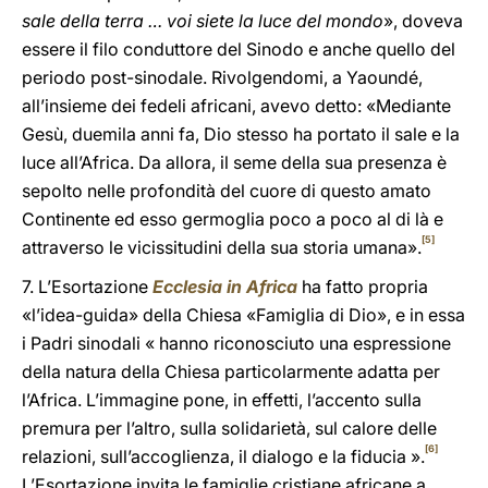
sale della terra … voi siete la luce del mondo
», doveva
essere il filo conduttore del Sinodo e anche quello del
periodo post-sinodale. Rivolgendomi, a Yaoundé,
all’insieme dei fedeli africani, avevo detto: «Mediante
Gesù, duemila anni fa, Dio stesso ha portato il sale e la
luce all’Africa. Da allora, il seme della sua presenza è
sepolto nelle profondità del cuore di questo amato
Continente ed esso germoglia poco a poco al di là e
[5]
attraverso le vicissitudini della sua storia umana».
7. L’Esortazione
Ecclesia in Africa
ha fatto propria
«l’idea-guida» della Chiesa «Famiglia di Dio», e in essa
i Padri sinodali « hanno riconosciuto una espressione
della natura della Chiesa particolarmente adatta per
l’Africa. L’immagine pone, in effetti, l’accento sulla
premura per l’altro, sulla solidarietà, sul calore delle
[6]
relazioni, sull’accoglienza, il dialogo e la fiducia ».
L’Esortazione invita le famiglie cristiane africane a