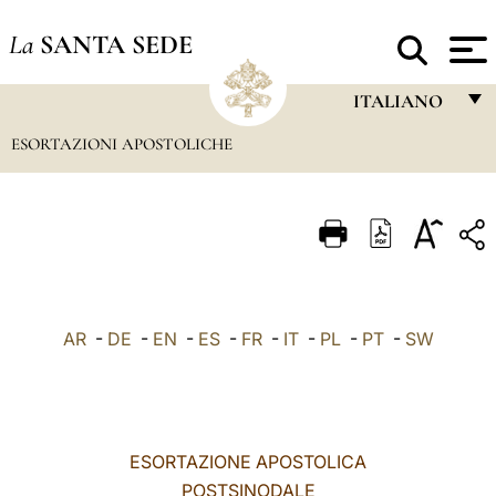
La
SANTA SEDE
ITALIANO
ESORTAZIONI APOSTOLICHE
FRANÇAIS
ENGLISH
ITALIANO
PORTUGUÊS
ESPAÑOL
AR
-
DE
-
EN
-
ES
-
FR
-
IT
-
PL
-
PT
-
SW
DEUTSCH
POLSKI
العربيّة
ESORTAZIONE APOSTOLICA
POSTSINODALE
中文