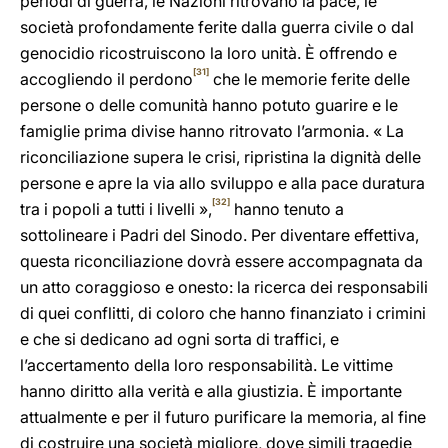
periodi di guerra, le Nazioni ritrovano la pace, le
società profondamente ferite dalla guerra civile o dal
genocidio ricostruiscono la loro unità. È offrendo e
[31]
accogliendo il perdono
che le memorie ferite delle
persone o delle comunità hanno potuto guarire e le
famiglie prima divise hanno ritrovato l’armonia. « La
riconciliazione supera le crisi, ripristina la dignità delle
persone e apre la via allo sviluppo e alla pace duratura
[32]
tra i popoli a tutti i livelli »,
hanno tenuto a
sottolineare i Padri del Sinodo. Per diventare effettiva,
questa riconciliazione dovrà essere accompagnata da
un atto coraggioso e onesto: la ricerca dei responsabili
di quei conflitti, di coloro che hanno finanziato i crimini
e che si dedicano ad ogni sorta di traffici, e
l’accertamento della loro responsabilità. Le vittime
hanno diritto alla verità e alla giustizia. È importante
attualmente e per il futuro purificare la memoria, al fine
di costruire una società migliore, dove simili tragedie