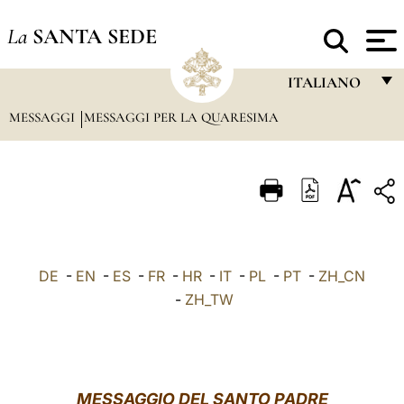
La
SANTA SEDE
ITALIANO
MESSAGGI
MESSAGGI PER LA QUARESIMA
FRANÇAIS
ENGLISH
ITALIANO
PORTUGUÊS
ESPAÑOL
DE
-
EN
-
ES
-
FR
-
HR
-
IT
-
PL
-
PT
-
ZH_CN
DEUTSCH
-
ZH_TW
POLSKI
العربيّة
MESSAGGIO DEL SANTO PADRE
中文