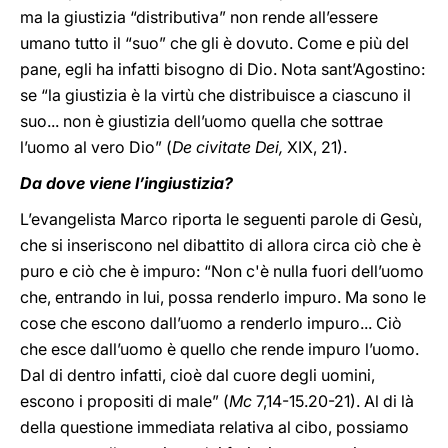
ma la giustizia “distributiva” non rende all’essere
umano tutto il “suo” che gli è dovuto. Come e più del
pane, egli ha infatti bisogno di Dio. Nota sant’Agostino:
se “la giustizia è la virtù che distribuisce a ciascuno il
suo... non è giustizia dell’uomo quella che sottrae
l’uomo al vero Dio” (
De civitate Dei,
XIX, 21).
Da dove viene l’ingiustizia?
L’evangelista Marco riporta le seguenti parole di Gesù,
che si inseriscono nel dibattito di allora circa ciò che è
puro e ciò che è impuro: “Non c'è nulla fuori dell’uomo
che, entrando in lui, possa renderlo impuro. Ma sono le
cose che escono dall’uomo a renderlo impuro... Ciò
che esce dall’uomo è quello che rende impuro l’uomo.
Dal di dentro infatti, cioè dal cuore degli uomini,
escono i propositi di male” (
Mc
7,14-15.20-21). Al di là
della questione immediata relativa al cibo, possiamo