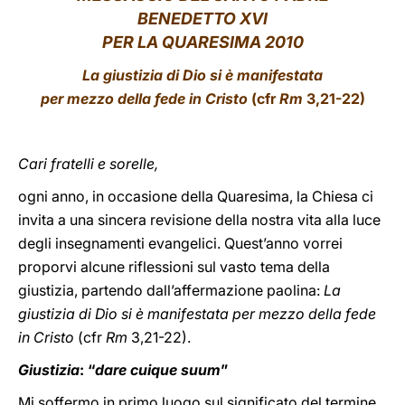
BENEDETTO XVI
LATINE
PER LA QUARESIMA 2010
La giustizia di Dio si è manifestata
per mezzo della fede in Cristo
(cfr
Rm
3,21-22)
Cari fratelli e sorelle,
ogni anno, in occasione della Quaresima, la Chiesa ci
invita a una sincera revisione della nostra vita alla luce
degli insegnamenti evangelici. Quest’anno vorrei
proporvi alcune riflessioni sul vasto tema della
giustizia, partendo dall’affermazione paolina:
La
giustizia di Dio si è manifestata per mezzo della fede
in Cristo
(cfr
Rm
3,21-22).
Giustizia
: “
dare cuique suum
”
Mi soffermo in primo luogo sul significato del termine