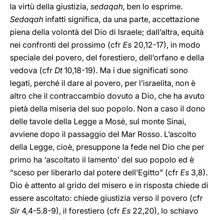
la virtù della giustizia,
sedaqah
, ben lo esprime.
Sedaqah
infatti significa, da una parte, accettazione
piena della volontà del Dio di Israele; dall’altra, equità
nei confronti del prossimo (cfr
Es
20,12-17), in modo
speciale del povero, del forestiero, dell’orfano e della
vedova (cfr
Dt
10,18-19). Ma i due significati sono
legati, perché il dare al povero, per l’israelita, non è
altro che il contraccambio dovuto a Dio, che ha avuto
pietà della miseria del suo popolo. Non a caso il dono
delle tavole della Legge a Mosè, sul monte Sinai,
avviene dopo il passaggio del Mar Rosso. L’ascolto
della Legge, cioè, presuppone la fede nel Dio che per
primo ha ‘ascoltato il lamento’ del suo popolo ed è
“sceso per liberarlo dal potere dell’Egitto” (cfr
Es
3,8).
Dio è attento al grido del misero e in risposta chiede di
essere ascoltato: chiede giustizia verso il povero (cfr
Sir
4,4-5.8-9), il forestiero (cfr
Es
22,20), lo schiavo