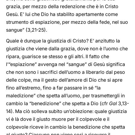
grazia, per mezzo della redenzione che è in Cristo
Gesù. E’ lui che Dio ha stabilito apertamente come
strumento di espiazione, per mezzo della fede, nel suo
sangue” (3,21-25).
Quale è dunque la giustizia di Cristo? E’ anzitutto la
giustizia che viene dalla grazia, dove non è l’uomo che
ripara, guarisce se stesso e gli altri. Il fatto che
l’“espiazione” avvenga nel “sangue” di Gesù significa
che non sono i sacrifici dell’uomo a liberarlo dal peso
delle colpe, ma il gesto dell’amore di Dio che si apre
fino all’estremo, fino a far passare in sé “la
maledizione” che spetta all’uomo, per trasmettergli in
cambio la “benedizione” che spetta a Dio (cfr
Gal
3,13-
14). Ma ciò solleva subito un’obiezione: quale giustizia
vi è là dove il giusto muore per il colpevole e il
colpevole riceve in cambio la benedizione che spetta
al giusto? Ciascuno non viene così a ricevere il