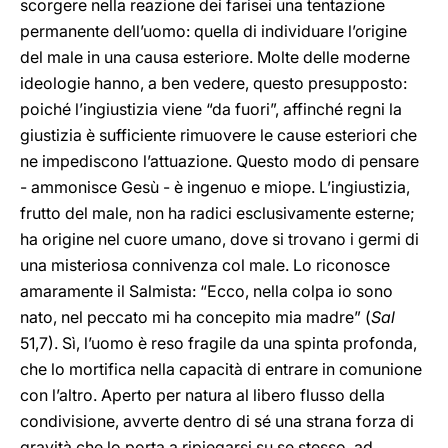
scorgere nella reazione dei farisei una tentazione
permanente dell’uomo: quella di individuare l’origine
del male in una causa esteriore. Molte delle moderne
ideologie hanno, a ben vedere, questo presupposto:
poiché l’ingiustizia viene “da fuori”, affinché regni la
giustizia è sufficiente rimuovere le cause esteriori che
ne impediscono l’attuazione. Questo modo di pensare
- ammonisce Gesù - è ingenuo e miope. L’ingiustizia,
frutto del male, non ha radici esclusivamente esterne;
ha origine nel cuore umano, dove si trovano i germi di
una misteriosa connivenza col male. Lo riconosce
amaramente il Salmista: “Ecco, nella colpa io sono
nato, nel peccato mi ha concepito mia madre” (
Sal
51,7). Sì, l’uomo è reso fragile da una spinta profonda,
che lo mortifica nella capacità di entrare in comunione
con l’altro. Aperto per natura al libero flusso della
condivisione, avverte dentro di sé una strana forza di
gravità che lo porta a ripiegarsi su se stesso, ad