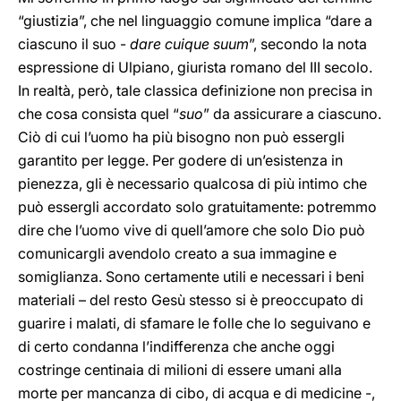
“giustizia”, che nel linguaggio comune implica “dare a
ciascuno il suo -
dare cuique suum
”, secondo la nota
espressione di Ulpiano, giurista romano del III secolo.
In realtà, però, tale classica definizione non precisa in
che cosa consista quel “
suo
” da assicurare a ciascuno.
Ciò di cui l’uomo ha più bisogno non può essergli
garantito per legge. Per godere di un’esistenza in
pienezza, gli è necessario qualcosa di più intimo che
può essergli accordato solo gratuitamente: potremmo
dire che l’uomo vive di quell’amore che solo Dio può
comunicargli avendolo creato a sua immagine e
somiglianza. Sono certamente utili e necessari i beni
materiali – del resto Gesù stesso si è preoccupato di
guarire i malati, di sfamare le folle che lo seguivano e
di certo condanna l’indifferenza che anche oggi
costringe centinaia di milioni di essere umani alla
morte per mancanza di cibo, di acqua e di medicine -,