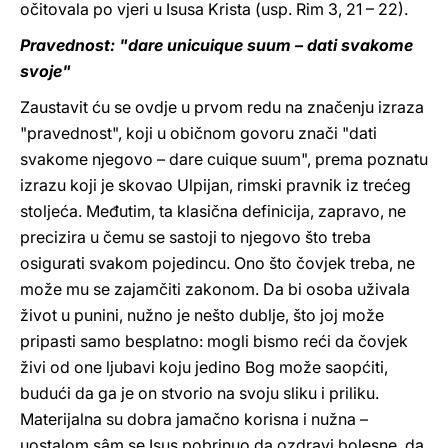
očitovala po vjeri u Isusa Krista (usp. Rim 3, 21 – 22).
Pravednost: "dare unicuique suum – dati svakome
svoje"
Zaustavit ću se ovdje u prvom redu na značenju izraza
"pravednost", koji u običnom govoru znači "dati
svakome njegovo – dare cuique suum", prema poznatu
izrazu koji je skovao Ulpijan, rimski pravnik iz trećeg
stoljeća. Međutim, ta klasična definicija, zapravo, ne
precizira u čemu se sastoji to njegovo što treba
osigurati svakom pojedincu. Ono što čovjek treba, ne
može mu se zajamčiti zakonom. Da bi osoba uživala
život u punini, nužno je nešto dublje, što joj može
pripasti samo besplatno: mogli bismo reći da čovjek
živi od one ljubavi koju jedino Bog može saopćiti,
budući da ga je on stvorio na svoju sliku i priliku.
Materijalna su dobra jamačno korisna i nužna –
uostalom sâm se Isus pobrinuo da ozdravi bolesne, da