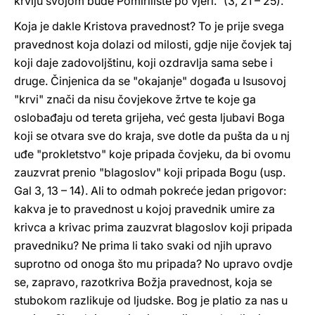
krvlju svojom bude Pomirilište po vjeri." (3, 21 – 25).
Koja je dakle Kristova pravednost? To je prije svega
pravednost koja dolazi od milosti, gdje nije čovjek taj
koji daje zadovoljštinu, koji ozdravlja sama sebe i
druge. Činjenica da se "okajanje" događa u Isusovoj
"krvi" znači da nisu čovjekove žrtve te koje ga
oslobađaju od tereta grijeha, već gesta ljubavi Boga
koji se otvara sve do kraja, sve dotle da pušta da u nj
uđe "prokletstvo" koje pripada čovjeku, da bi ovomu
zauzvrat prenio "blagoslov" koji pripada Bogu (usp.
Gal 3, 13 – 14). Ali to odmah pokreće jedan prigovor:
kakva je to pravednost u kojoj pravednik umire za
krivca a krivac prima zauzvrat blagoslov koji pripada
pravedniku? Ne prima li tako svaki od njih upravo
suprotno od onoga što mu pripada? No upravo ovdje
se, zapravo, razotkriva Božja pravednost, koja se
stubokom razlikuje od ljudske. Bog je platio za nas u