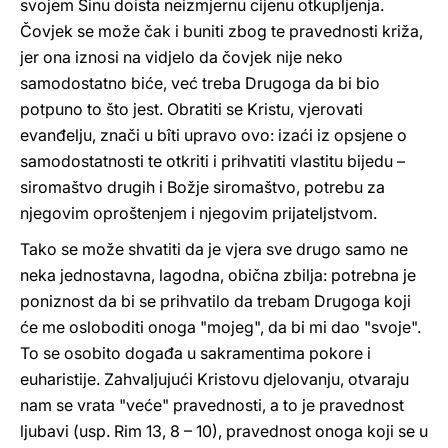
svojem Sinu doista neizmjernu cijenu otkupljenja.
Čovjek se može čak i buniti zbog te pravednosti križa,
jer ona iznosi na vidjelo da čovjek nije neko
samodostatno biće, već treba Drugoga da bi bio
potpuno to što jest. Obratiti se Kristu, vjerovati
evanđelju, znači u bîti upravo ovo: izaći iz opsjene o
samodostatnosti te otkriti i prihvatiti vlastitu bijedu –
siromaštvo drugih i Božje siromaštvo, potrebu za
njegovim oproštenjem i njegovim prijateljstvom.
Tako se može shvatiti da je vjera sve drugo samo ne
neka jednostavna, lagodna, obična zbilja: potrebna je
poniznost da bi se prihvatilo da trebam Drugoga koji
će me osloboditi onoga "mojeg", da bi mi dao "svoje".
To se osobito događa u sakramentima pokore i
euharistije. Zahvaljujući Kristovu djelovanju, otvaraju
nam se vrata "veće" pravednosti, a to je pravednost
ljubavi (usp. Rim 13, 8 – 10), pravednost onoga koji se u