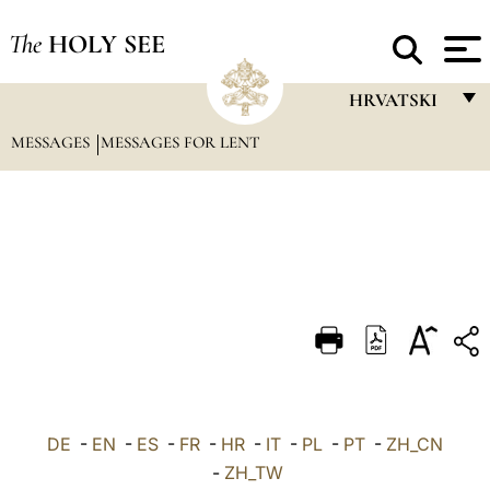
The
HOLY SEE
HRVATSKI
MESSAGES
MESSAGES FOR LENT
FRANÇAIS
ENGLISH
ITALIANO
PORTUGUÊS
ESPAÑOL
DEUTSCH
POLSKI
العربيّة
DE
-
EN
-
ES
-
FR
-
HR
-
IT
-
PL
-
PT
-
ZH_CN
-
ZH_TW
中文