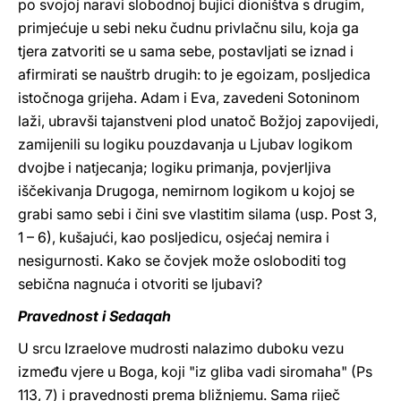
po svojoj naravi slobodnoj bujici dioništva s drugim,
primjećuje u sebi neku čudnu privlačnu silu, koja ga
tjera zatvoriti se u sama sebe, postavljati se iznad i
afirmirati se nauštrb drugih: to je egoizam, posljedica
istočnoga grijeha. Adam i Eva, zavedeni Sotoninom
laži, ubravši tajanstveni plod unatoč Božjoj zapovijedi,
zamijenili su logiku pouzdavanja u Ljubav logikom
dvojbe i natjecanja; logiku primanja, povjerljiva
iščekivanja Drugoga, nemirnom logikom u kojoj se
grabi samo sebi i čini sve vlastitim silama (usp. Post 3,
1 – 6), kušajući, kao posljedicu, osjećaj nemira i
nesigurnosti. Kako se čovjek može osloboditi tog
sebična nagnuća i otvoriti se ljubavi?
Pravednost i Sedaqah
U srcu Izraelove mudrosti nalazimo duboku vezu
između vjere u Boga, koji "iz gliba vadi siromaha" (Ps
113, 7) i pravednosti prema bližnjemu. Sama riječ