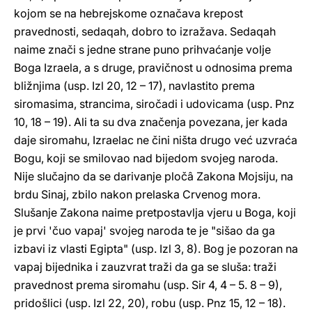
kojom se na hebrejskome označava krepost
pravednosti, sedaqah, dobro to izražava. Sedaqah
naime znači s jedne strane puno prihvaćanje volje
Boga Izraela, a s druge, pravičnost u odnosima prema
bližnjima (usp. Izl 20, 12 – 17), navlastito prema
siromasima, strancima, siročadi i udovicama (usp. Pnz
10, 18 – 19). Ali ta su dva značenja povezana, jer kada
daje siromahu, Izraelac ne čini ništa drugo već uzvraća
Bogu, koji se smilovao nad bijedom svojeg naroda.
Nije slučajno da se darivanje pločâ Zakona Mojsiju, na
brdu Sinaj, zbilo nakon prelaska Crvenog mora.
Slušanje Zakona naime pretpostavlja vjeru u Boga, koji
je prvi 'čuo vapaj' svojeg naroda te je "sišao da ga
izbavi iz vlasti Egipta" (usp. Izl 3, 8). Bog je pozoran na
vapaj bijednika i zauzvrat traži da ga se sluša: traži
pravednost prema siromahu (usp. Sir 4, 4 – 5. 8 – 9),
pridošlici (usp. Izl 22, 20), robu (usp. Pnz 15, 12 – 18).