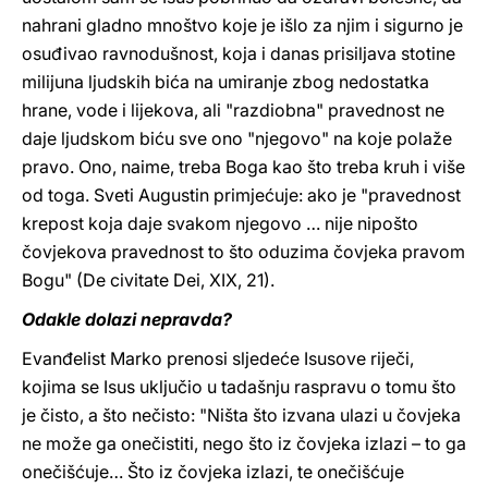
nahrani gladno mnoštvo koje je išlo za njim i sigurno je
osuđivao ravnodušnost, koja i danas prisiljava stotine
milijuna ljudskih bića na umiranje zbog nedostatka
hrane, vode i lijekova, ali "razdiobna" pravednost ne
daje ljudskom biću sve ono "njegovo" na koje polaže
pravo. Ono, naime, treba Boga kao što treba kruh i više
od toga. Sveti Augustin primjećuje: ako je "pravednost
krepost koja daje svakom njegovo … nije nipošto
čovjekova pravednost to što oduzima čovjeka pravom
Bogu" (De civitate Dei, XIX, 21).
Odakle dolazi nepravda?
Evanđelist Marko prenosi sljedeće Isusove riječi,
kojima se Isus uključio u tadašnju raspravu o tomu što
je čisto, a što nečisto: "Ništa što izvana ulazi u čovjeka
ne može ga onečistiti, nego što iz čovjeka izlazi – to ga
onečišćuje… Što iz čovjeka izlazi, te onečišćuje