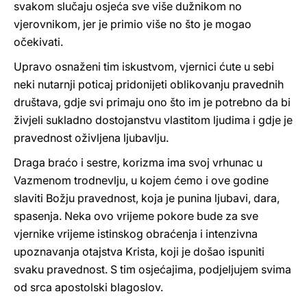
svakom slučaju osjeća sve više dužnikom no
vjerovnikom, jer je primio više no što je mogao
očekivati.
Upravo osnaženi tim iskustvom, vjernici ćute u sebi
neki nutarnji poticaj pridonijeti oblikovanju pravednih
društava, gdje svi primaju ono što im je potrebno da bi
živjeli sukladno dostojanstvu vlastitom ljudima i gdje je
pravednost oživljena ljubavlju.
Draga braćo i sestre, korizma ima svoj vrhunac u
Vazmenom trodnevlju, u kojem ćemo i ove godine
slaviti Božju pravednost, koja je punina ljubavi, dara,
spasenja. Neka ovo vrijeme pokore bude za sve
vjernike vrijeme istinskog obraćenja i intenzivna
upoznavanja otajstva Krista, koji je došao ispuniti
svaku pravednost. S tim osjećajima, podjeljujem svima
od srca apostolski blagoslov.