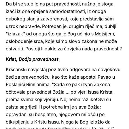
Da bi se stupilo na put pravednosti, nužno je stoga
izaći iz one opsjene samodostatnosti, iz onoga
dubokog stanja zatvorenosti, koje predstavlja sâm
uzrok nepravde. Potreban je, drugim riječima, dublji
"izlazak" od onoga što ga je Bog učinio s Mojsijem,
oslobođenje srca, koje sâmo slovo zakona ne može
ostvariti. Postoji li dakle za čovjeka nada pravednosti?
Krist, Božja pravednost
Kršćanski navještaj pozitivno odgovara na čovjekovu
žeđ za pravednošću, kao što kaže apostol Pavao u
Poslanici Rimljanima: "Sada se pak izvan Zakona
očitovala pravednost Božja … po vjeri Isusa Krista,
prema svima koji vjeruju. Ne, nema razlike! Svi su
zaista sagriješili i potrebna im je slava Božja;
opravdani su besplatno, njegovom milošću po
otkupljenju u Kristu Isusu. Njega je Bog izložio da