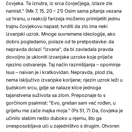
čovjeka. Ta iznutra, iz srca čovječjega, izlaze zle
namisli." (Mk 7, 15. 20 – 21) Osim sama pitanja vezana
uz hranu, u reakciji farizeja možemo primijetiti jednu
trajnu čovjekovu napast: tvrditi da zlo ima neki
izvanjski uzrok. Mnoge suvremene ideologije, ako
dobro pogledamo, polaze od te pretpostavke: da
nepravda dolazi "izvana", da bi zavladala pravda
dovoljno je ukloniti izvanjske uzroke koje priječe
njezino ostvarenje. Taj način razmišljanja – opominje
Isus – naivan je i kratkovidan. Nepravda, plod zla,
nema isključivo izvanjske korijene; njezin uzrok leži u
ljudskom srcu, gdje se nalaze klice jednoga
tajanstvena suživota sa zlom. Prepoznaje to s
gorčinom psalmist: "Evo, grešan sam već rođen, u
grijehu me zače majka moja." (Ps 51, 7) Da, čovjeka je
učinilo slabim nešto duboko u njemu, što ga
onesposobljava ući u zajedništvo s drugim. Otvoren