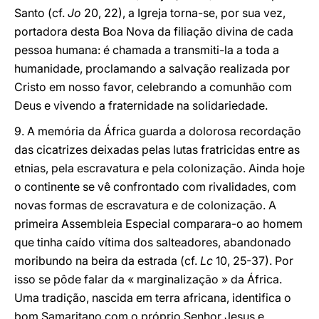
Santo (cf.
Jo
20, 22), a Igreja torna-se, por sua vez,
portadora desta Boa Nova da filiação divina de cada
pessoa humana: é chamada a transmiti-la a toda a
humanidade, proclamando a salvação realizada por
Cristo em nosso favor, celebrando a comunhão com
Deus e vivendo a fraternidade na solidariedade.
9. A memória da África guarda a dolorosa recordação
das cicatrizes deixadas pelas lutas fratricidas entre as
etnias, pela escravatura e pela colonização. Ainda hoje
o continente se vê confrontado com rivalidades, com
novas formas de escravatura e de colonização. A
primeira Assembleia Especial comparara-o ao homem
que tinha caído vítima dos salteadores, abandonado
moribundo na beira da estrada (cf.
Lc
10, 25-37). Por
isso se pôde falar da « marginalização » da África.
Uma tradição, nascida em terra africana, identifica o
bom Samaritano com o próprio Senhor Jesus e