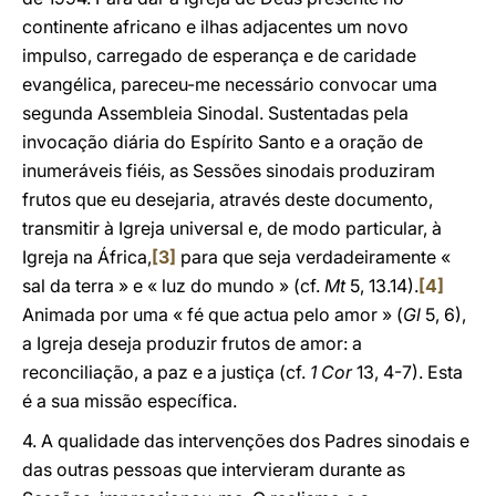
continente africano e ilhas adjacentes um novo
impulso, carregado de esperança e de caridade
evangélica, pareceu-me necessário convocar uma
segunda Assembleia Sinodal. Sustentadas pela
invocação diária do Espírito Santo e a oração de
inumeráveis fiéis, as Sessões sinodais produziram
frutos que eu desejaria, através deste documento,
transmitir à Igreja universal e, de modo particular, à
Igreja na África,
[3]
para que seja verdadeiramente «
sal da terra » e « luz do mundo » (cf.
Mt
5, 13.14).
[4]
Animada por uma « fé que actua pelo amor » (
Gl
5, 6),
a Igreja deseja produzir frutos de amor: a
reconciliação, a paz e a justiça (cf.
1 Cor
13, 4-7). Esta
é a sua missão específica.
4. A qualidade das intervenções dos Padres sinodais e
das outras pessoas que intervieram durante as