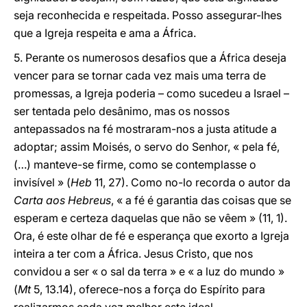
seja reconhecida e respeitada. Posso assegurar-lhes
que a Igreja respeita e ama a África.
5. Perante os numerosos desafios que a África deseja
vencer para se tornar cada vez mais uma terra de
promessas, a Igreja poderia – como sucedeu a Israel –
ser tentada pelo desânimo, mas os nossos
antepassados na fé mostraram-nos a justa atitude a
adoptar; assim Moisés, o servo do Senhor, « pela fé,
(…) manteve-se firme, como se contemplasse o
invisível » (
Heb
11, 27). Como no-lo recorda o autor da
Carta aos Hebreus
, « a fé é garantia das coisas que se
esperam e certeza daquelas que não se vêem » (11, 1).
Ora, é este olhar de fé e esperança que exorto a Igreja
inteira a ter com a África. Jesus Cristo, que nos
convidou a ser « o sal da terra » e « a luz do mundo »
(
Mt
5, 13.14), oferece-nos a força do Espírito para