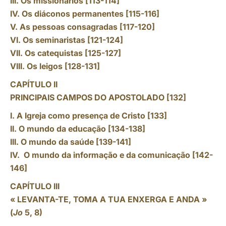
III. Os missionários [113-114]
IV. Os diáconos permanentes [115-116]
V. As pessoas consagradas [117-120]
VI. Os seminaristas [121-124]
VII. Os catequistas [125-127]
VIII. Os leigos [128-131]
CAPÍTULO II
PRINCIPAIS CAMPOS DO APOSTOLADO [132]
I. A Igreja como presença de Cristo [133]
II. O mundo da educação [134-138]
III. O mundo da saúde [139-141]
IV. O mundo da informação e da comunicação [142-
146]
CAPÍTULO III
« LEVANTA-TE, TOMA A TUA ENXERGA E ANDA »
(
Jo
5, 8)