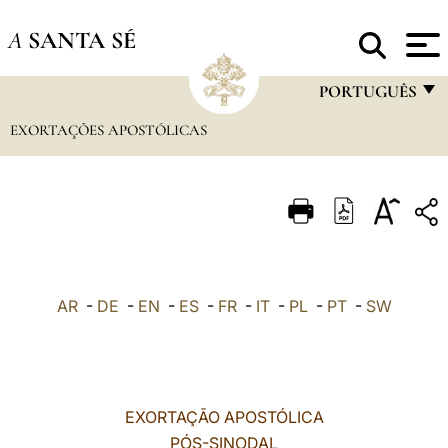
A
SANTA SÉ
PORTUGUÊS
EXORTAÇÕES APOSTÓLICAS
FRANÇAIS
ENGLISH
ITALIANO
PORTUGUÊS
ESPAÑOL
AR
-
DE
-
EN
-
ES
-
FR
-
IT
-
PL
-
PT
-
SW
DEUTSCH
POLSKI
العربيّة
EXORTAÇÃO APOSTÓLICA
PÓS-SINODAL
中文