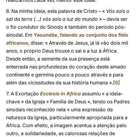
realizarmos cada vez melhor este ideal.
6. Na minha ideia, esta palavra de Cristo – «
Vós sois o
sal da terra (…) vós sois a luz do mundo
» – devia ser
o fio condutor do Sínodo e também do período pós-
sinodal. Em
Yaoundée, falando ao conjunto dos fiéis
africanos
, disse: « Através de Jesus, já lá vão dois mil
anos, o próprio Deus trouxe o sal e a luz à África.
Desde então, a semente da sua presença está
enterrada nas profundezas do coração deste amado
continente e germina pouco a pouco através e para
além das vicissitudes da sua história humana ».
[5]
7. A Exortação
Ecclesia in Africa
assumiu « a ideia-
chave » da Igreja « Família de Deus », tendo os Padres
sinodais reconhecido nela « uma expressão da
natureza da Igreja, particularmente apropriada para a
África. Com efeito, a imagem acentua a atenção pelo
outro, a solidariedade, as calorosas relações de