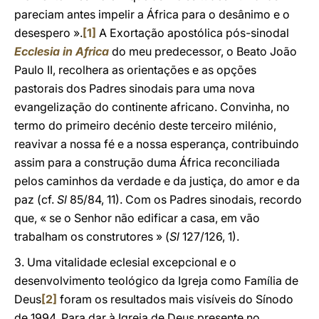
pareciam antes impelir a África para o desânimo e o
desespero ».
[1]
A Exortação apostólica pós-sinodal
Ecclesia in Africa
do meu predecessor, o Beato João
Paulo II, recolhera as orientações e as opções
pastorais dos Padres sinodais para uma nova
evangelização do continente africano. Convinha, no
termo do primeiro decénio deste terceiro milénio,
reavivar a nossa fé e a nossa esperança, contribuindo
assim para a construção duma África reconciliada
pelos caminhos da verdade e da justiça, do amor e da
paz (cf.
Sl
85/84, 11). Com os Padres sinodais, recordo
que, « se o Senhor não edificar a casa, em vão
trabalham os construtores » (
Sl
127/126, 1).
3. Uma vitalidade eclesial excepcional e o
desenvolvimento teológico da Igreja como Família de
Deus
[2]
foram os resultados mais visíveis do Sínodo
de 1994. Para dar à Igreja de Deus presente no