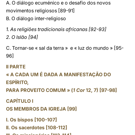
A. O diálogo ecuménico e o desafio dos novos
movimentos religiosos [89-91]
B. O diálogo inter-religioso
1. As religiões tradicionais africanas [92-93]
2. O Islão [94]
C. Tornar-se « sal da terra » e « luz do mundo » [95-
96]
II PARTE
« A CADA UM É DADA A MANIFESTAÇÃO DO
ESPÍRITO,
PARA PROVEITO COMUM » (
1 Cor
12, 7) [97-98]
CAPÍTULO I
OS MEMBROS DA IGREJA [99]
I. Os bispos [100-107]
II. Os sacerdotes [108-112]