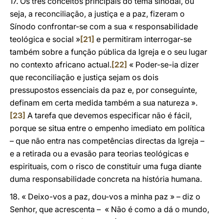
17. Os três conceitos principais do tema sinodal, ou
seja, a reconciliação, a justiça e a paz, fizeram o
Sínodo confrontar-se com a sua « responsabilidade
teológica e social »
[21]
e permitiram interrogar-se
também sobre a função pública da Igreja e o seu lugar
no contexto africano actual.
[22]
« Poder-se-ia dizer
que reconciliação e justiça sejam os dois
pressupostos essenciais da paz e, por conseguinte,
definam em certa medida também a sua natureza ».
[23]
A tarefa que devemos especificar não é fácil,
porque se situa entre o empenho imediato em política
– que não entra nas competências directas da Igreja –
e a retirada ou a evasão para teorias teológicas e
espirituais, com o risco de constituir uma fuga diante
duma responsabilidade concreta na história humana.
18. « Deixo-vos a paz, dou-vos a minha paz » – diz o
Senhor, que acrescenta – « Não é como a dá o mundo,