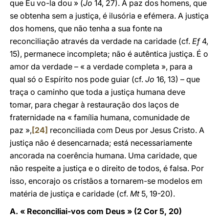
que Eu vo-la dou » (
Jo
14, 27). A paz dos homens, que
se obtenha sem a justiça, é ilusória e efémera. A justiça
dos homens, que não tenha a sua fonte na
reconciliação através da verdade na caridade (cf.
Ef
4,
15), permanece incompleta; não é autêntica justiça. É o
amor da verdade – « a verdade completa », para a
qual só o Espírito nos pode guiar (cf.
Jo
16, 13) – que
traça o caminho que toda a justiça humana deve
tomar, para chegar à restauração dos laços de
fraternidade na « família humana, comunidade de
paz »,
[24]
reconciliada com Deus por Jesus Cristo. A
justiça não é desencarnada; está necessariamente
ancorada na coerência humana. Uma caridade, que
não respeite a justiça e o direito de todos, é falsa. Por
isso, encorajo os cristãos a tornarem-se modelos em
matéria de justiça e caridade (cf.
Mt
5, 19-20).
A. « Reconciliai-vos com Deus » (2 Cor 5, 20)