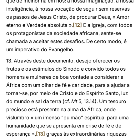
que de melhor há em nós: à nossa imaginação, à nossa
inteligência, à nossa vocação de seguir sem reservas
os passos de Jesus Cristo, de procurar Deus, « Amor
eterno e Verdade absoluta ».
[12]
E a Igreja, com todos
os protagonistas da sociedade africana, sente-se
chamada a aceitar estes desafios. De certo modo, é
um imperativo do Evangelho.
13. Através deste documento, desejo oferecer os
frutos e os estímulos do Sínodo e convido todos os
homens e mulheres de boa vontade a considerar a
África com um olhar de fé e caridade, para a ajudar a
tornar-se, por meio de Cristo e do Espírito Santo, luz
do mundo e sal da terra (cf.
Mt
5, 13.14). Um tesouro
precioso está presente na alma da África, onde
vislumbro « um imenso “pulmão” espiritual para uma
humanidade que se apresenta em crise de fé e de
esperança »,
[13]
graças às extraordinárias riquezas