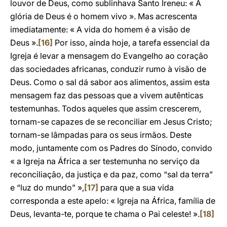
louvor de Deus, como sublinhava Santo Ireneu: « A
glória de Deus é o homem vivo ». Mas acrescenta
imediatamente: « A vida do homem é a visão de
Deus ».
[16]
Por isso, ainda hoje, a tarefa essencial da
Igreja é levar a mensagem do Evangelho ao coração
das sociedades africanas, conduzir rumo à visão de
Deus. Como o sal dá sabor aos alimentos, assim esta
mensagem faz das pessoas que a vivem autênticas
testemunhas. Todos aqueles que assim crescerem,
tornam-se capazes de se reconciliar em Jesus Cristo;
tornam-se lâmpadas para os seus irmãos. Deste
modo, juntamente com os Padres do Sínodo, convido
« a Igreja na África a ser testemunha no serviço da
reconciliação, da justiça e da paz, como “sal da terra”
e “luz do mundo” »,
[17]
para que a sua vida
corresponda a este apelo: « Igreja na África, família de
Deus, levanta-te, porque te chama o Pai celeste! ».
[18]