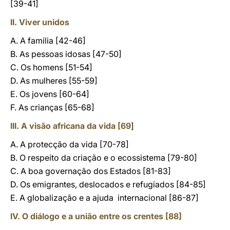
[39-41]
II. Viver unidos
A. A família [42-46]
B. As pessoas idosas [47-50]
C. Os homens [51-54]
D. As mulheres [55-59]
E. Os jovens [60-64]
F. As crianças [65-68]
III. A visão africana da vida [69
]
A. A protecção da vida [70-78]
B. O respeito da criação e o ecossistema [79-80]
C. A boa governação dos Estados [81-83]
D. Os emigrantes, deslocados e refugiados [84-85]
E. A globalização e a ajuda internacional [86-87]
IV. O diálogo e a união entre os crentes [88]