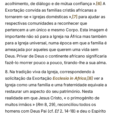
acolhimento, de diálogo e de mútua confiança ».
[6]
A
Exortação convida as famílias cristãs africanas a
tornarem-se « igrejas domésticas »,
[7]
para ajudar as
respectivas comunidades a reconhecer que
pertencem a um único e mesmo Corpo. Esta imagem é
importante não só para a Igreja na África mas também
para a Igreja universal, numa época em que a família é
ameaçada por aqueles que querem uma vida sem
Deus. Privar de Deus o continente africano significaria
fazê-lo morrer pouco a pouco, tirando-lhe a sua alma.
8. Na tradição viva da Igreja, correspondendo à
solicitação da Exortação
Ecclesia in Africa
,
[8]
ver a
Igreja como uma família e uma fraternidade equivale a
restaurar um aspecto do seu património. Nesta
realidade em que Jesus Cristo, « o primogénito de
muitos irmãos » (
Rm
8, 29), reconciliou todos os
homens com Deus Pai (cf.
Ef
2, 14-18) e deu o Espírito