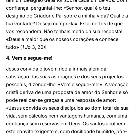
tem um desígnio de amor sobre cada um de vós. Com
confiança, perguntai-lhe: «Senhor, qual é o teu
desígnio de Criador e Pai sobre a minha vida? Qual é a
tua vontade? Desejo cumpri-la». Estai certos de que
vos responderá. Não tenhais medo da sua resposta!
«Deus é maior que os nossos corações e conhece
tudo» (
1 Jo
3, 20)!
4.
Vem e segue-me!
Jesus convida o jovem rico a ir mais além da
satisfação das suas aspirações e dos seus projectos
pessoais, dizendo-lhe: «Vem e segue-me!». A vocação
cristã deriva de uma proposta de amor do Senhor e só
pode realizar-se graças a uma resposta de amor:
«Jesus convida os seus discípulos ao dom total da sua
vida, sem cálculos nem vantagens humanas, com uma
confiança sem reservas em Deus. Os santos acolhem
este convite exigente e, com docilidade humilde, põe-