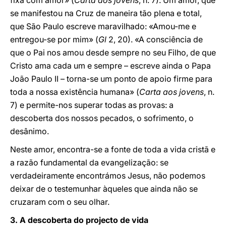
fixa com amor» (
Carta aos jovens
, n. 7). Um amor, que
se manifestou na Cruz de maneira tão plena e total,
que São Paulo escreve maravilhado: «Amou-me e
entregou-se por mim» (
Gl
2, 20). «A consciência de
que o Pai nos amou desde sempre no seu Filho, de que
Cristo ama cada um e sempre – escreve ainda o Papa
João Paulo II – torna-se um ponto de apoio firme para
toda a nossa existência humana» (
Carta aos jovens
, n.
7) e permite-nos superar todas as provas: a
descoberta dos nossos pecados, o sofrimento, o
desânimo.
Neste amor, encontra-se a fonte de toda a vida cristã e
a razão fundamental da evangelização: se
verdadeiramente encontrámos Jesus, não podemos
deixar de o testemunhar àqueles que ainda não se
cruzaram com o seu olhar.
3.
A descoberta do projecto de vida