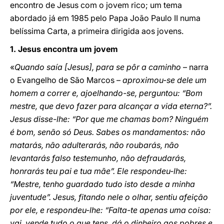
encontro de Jesus com o jovem rico; um tema
abordado já em 1985 pelo Papa João Paulo II numa
belíssima Carta, a primeira dirigida aos jovens.
1.
Jesus encontra um jovem
«
Quando saía [Jesus], para se pôr a caminho
– narra
o Evangelho de São Marcos –
aproximou-se dele um
homem a correr e, ajoelhando-se, perguntou: “Bom
mestre, que devo fazer para alcançar a vida eterna?”.
Jesus disse-lhe: “Por que me chamas bom? Ninguém
é bom, senão só Deus. Sabes os mandamentos: não
matarás, não adulterarás, não roubarás, não
levantarás falso testemunho, não defraudarás,
honrarás teu pai e tua mãe”. Ele respondeu-lhe:
“Mestre, tenho guardado tudo isto desde a minha
juventude”. Jesus, fitando nele o olhar, sentiu afeição
por ele, e respondeu-lhe: “Falta-te apenas uma coisa:
vai, vende tudo o que tens, dá o dinheiro aos pobres e