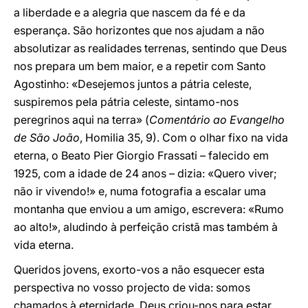
a liberdade e a alegria que nascem da fé e da
esperança. São horizontes que nos ajudam a não
absolutizar as realidades terrenas, sentindo que Deus
nos prepara um bem maior, e a repetir com Santo
Agostinho: «Desejemos juntos a pátria celeste,
suspiremos pela pátria celeste, sintamo-nos
peregrinos aqui na terra» (
Comentário ao Evangelho
de São João
, Homilia 35, 9). Com o olhar fixo na vida
eterna, o Beato Pier Giorgio Frassati – falecido em
1925, com a idade de 24 anos – dizia: «Quero viver;
não ir vivendo!» e, numa fotografia a escalar uma
montanha que enviou a um amigo, escrevera: «Rumo
ao alto!», aludindo à perfeição cristã mas também à
vida eterna.
Queridos jovens, exorto-vos a não esquecer esta
perspectiva no vosso projecto de vida: somos
chamados à eternidade. Deus criou-nos para estar