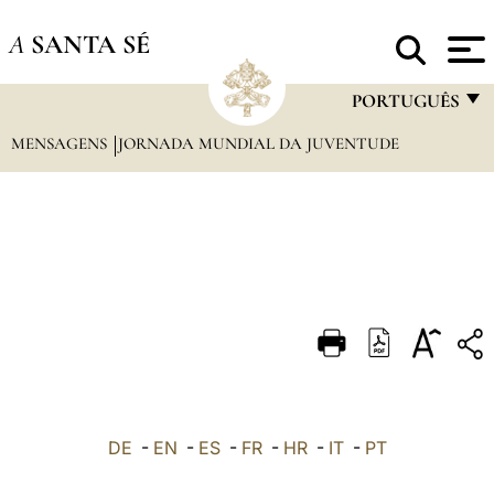
A
SANTA SÉ
PORTUGUÊS
MENSAGENS
JORNADA MUNDIAL DA JUVENTUDE
FRANÇAIS
ENGLISH
ITALIANO
PORTUGUÊS
ESPAÑOL
DEUTSCH
POLSKI
العربيّة
DE
-
EN
-
ES
-
FR
-
HR
-
IT
-
PT
中文