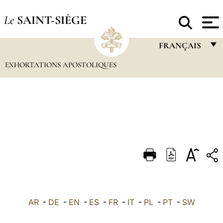
Le
SAINT-SIÈGE
FRANÇAIS
EXHORTATIONS APOSTOLIQUES
FRANÇAIS
ENGLISH
ITALIANO
PORTUGUÊS
ESPAÑOL
DEUTSCH
POLSKI
العربيّة
AR
-
DE
-
EN
-
ES
-
FR
-
IT
-
PL
-
PT
-
SW
中文