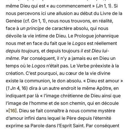
même Dieu qui est « au commencement » (
Jn
1, 1). Si
nous percevons ici une allusion au début du Livre de la
Genèse (cf.
Gn
1, 1), nous nous trouvons, en réalité,
face à
un principe
de caractère absolu, qui nous
dévoile la vie intime de Dieu. Le Prologue johannique
nous met en face du fait que le
Logos
est réellement
depuis toujours,
et depuis toujours
il est Dieu lui-
même.
Par conséquent, il n’y a jamais eu en Dieu un
temps où le
Logos
n’était pas
.
Le Verbe préexiste à la
création. C’est pourquoi, au cœur de la vie divine
existe la communion, le don absolu. « Dieu est amour »
(
1 Jn
4, 16) dira à un autre endroit le même Apôtre, en
indiquant par là « l’image chrétienne de Dieu ainsi que
l’image de l’homme et de son chemin, qui en découle
»
[16]
. Dieu se fait connaître à nous comme mystère
d’amour infini dans lequel le Père depuis l’éternité
exprime sa Parole dans l’Esprit Saint. Par conséquent