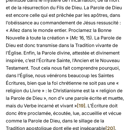
plénitude dans le mystère de l’incarnation, de la mort
et de la résurrection du Fils de Dieu. La Parole de Dieu
est encore celle qui est prêchée par les apôtres, dans
l’obéissance au commandement de Jésus ressuscité :
« Allez dans le monde entier. Proclamez la Bonne
Nouvelle à toute la création »
(
Mc
16, 15). La Parole de
Dieu est donc transmise dans la Tradition vivante de
l’Église. Enfin, la Parole divine, attestée et divinement
inspirée, c’est l’Écriture Sainte, l’Ancien et le Nouveau
Testament. Tout cela nous fait comprendre pourquoi,
dans l’Église, nous vénérons beaucoup les Saintes
Écritures, bien que la foi chrétienne ne soit pas une «
religion du Livre » : le Christianisme est la « religion de
la Parole de Dieu », non d’« une parole écrite et muette,
mais du Verbe incarné et vivant »
[19]
. L’Écriture doit
donc être proclamée, écoutée, lue, accueillie et vécue
comme la Parole de Dieu, dans le sillage de la
Tradition apostolique dont elle est inséparable
[20]
.