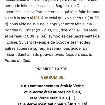
certitude intime : Jésus est la Sagesse de Dieu
incarnée, il est sa Parole éternelle qui s’est faite homme
sujet à la mort »
[13]
. Que celui qui « vit et crut » (
Jn
20,
8) nous aide nous aussi à appuyer notre tête sur la
poitrine du Christ (cf.
Jn
13, 25), d’où ont jailli du sang
et de l’eau (cf.
Jn
19, 34), symboles des Sacrements de
l’Église. Suivant l’exemple de l’Apôtre Jean et des
autres auteurs inspirés, laissons-nous guider par
l’Esprit Saint afin de pouvoir
aimer toujours plus la
Parole de Dieu
.
PREMIÈRE PARTIE :
VERBUM DEI
« Au commencement était le Verbe,
et le Verbe était auprès de Dieu,
et le Verbe était Dieu. […]
Et le Verbe s’est fait chair » (
Jn
1, 1. 14)