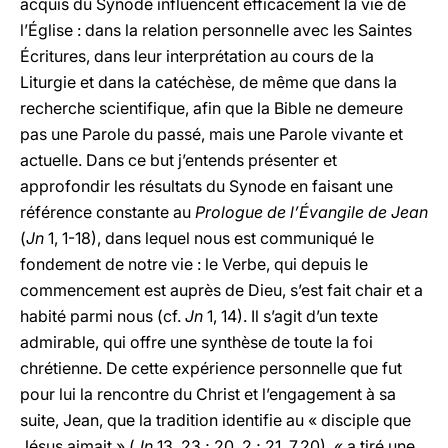
acquis du Synode influencent efficacement la vie de
l’Église : dans la relation personnelle avec les Saintes
Écritures, dans leur interprétation au cours de la
Liturgie et dans la catéchèse, de même que dans la
recherche scientifique, afin que la Bible ne demeure
pas une Parole du passé, mais une Parole vivante et
actuelle. Dans ce but j’entends présenter et
approfondir les résultats du Synode en faisant une
référence constante au
Prologue de l’Évangile de Jean
(
Jn
1, 1-18), dans lequel nous est communiqué le
fondement de notre vie : le Verbe, qui depuis le
commencement est auprès de Dieu, s’est fait chair et a
habité parmi nous (cf.
Jn
1, 14). Il s’agit d’un texte
admirable, qui offre une synthèse de toute la foi
chrétienne. De cette expérience personnelle que fut
pour lui la rencontre du Christ et l’engagement à sa
suite, Jean, que la tradition identifie au « disciple que
Jésus aimait » (
Jn
13, 23 ; 20, 2 ; 21, 7.20), « a tiré une