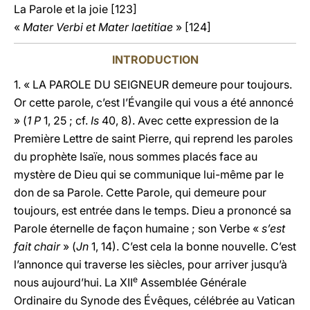
La Parole et la joie [123]
«
Mater Verbi et Mater laetitiae
» [124]
INTRODUCTION
1. « LA PAROLE DU SEIGNEUR demeure pour toujours.
Or cette parole, c’est l’Évangile qui vous a été annoncé
» (
1 P
1, 25 ; cf.
Is
40, 8). Avec cette expression de la
Première Lettre de saint Pierre, qui reprend les paroles
du prophète Isaïe, nous sommes placés face au
mystère de Dieu qui se communique lui-même par le
don de sa Parole. Cette Parole, qui demeure pour
toujours, est entrée dans le temps. Dieu a prononcé sa
Parole éternelle de façon humaine ; son Verbe «
s’est
fait chair
» (
Jn
1, 14). C’est cela la bonne nouvelle. C’est
l’annonce qui traverse les siècles, pour arriver jusqu’à
e
nous aujourd’hui. La XII
Assemblée Générale
Ordinaire du Synode des Évêques, célébrée au Vatican