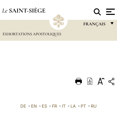
Le
SAINT-SIÈGE
FRANÇAIS
EXHORTATIONS APOSTOLIQUES
FRANÇAIS
ENGLISH
ITALIANO
PORTUGUÊS
ESPAÑOL
DEUTSCH
POLSKI
العربيّة
DE
-
EN
-
ES
-
FR
-
IT
-
LA
-
PT
-
RU
中文