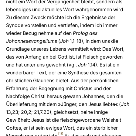
nicht ein Wort der Vergangenheit bleibt, sondern als
lebendiges und aktuelles Wort wahrgenommen wird.
Zu diesem Zweck möchte ich die Ergebnisse der
Synode vorstellen und vertiefen, indem ich immer
wieder Bezug nehme auf den
Prolog des
Johannesevangeliums
(
Joh
1,1-18), in dem uns die
Grundlage unseres Lebens vermittelt wird: Das Wort,
das von Anfang an bei Gott ist, ist Fleisch geworden
und hat unter uns gewohnt (vgl.
Joh
1,14). Es ist ein
wunderbarer Text, der eine Synthese des gesamten
christlichen Glaubens bietet. Aus der persönlichen
Erfahrung der Begegnung mit Christus und der
Nachfolge Christi heraus gewann Johannes, den die
Überlieferung mit dem »Jünger, den Jesus liebte« (
Joh
13,23; 20,2; 21,7.20), gleichsetzt, »eine innige
Gewißheit: Jesus ist die fleischgewordene Weisheit
Gottes, er ist sein ewiges Wort, das ein sterblicher
[13]
Mensch geworden ist«.
Er, der »sah und glaubte«