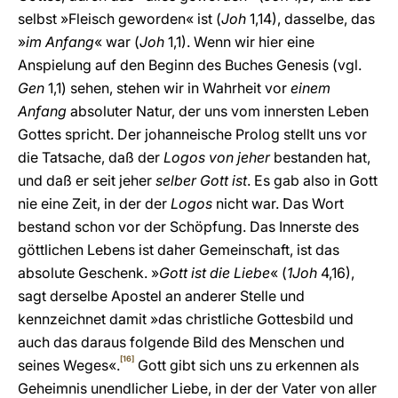
selbst »Fleisch geworden« ist (
Joh
1,14), dasselbe, das
»
im Anfang
« war (
Joh
1,1). Wenn wir hier eine
Anspielung auf den Beginn des Buches Genesis (vgl.
Gen
1,1) sehen, stehen wir in Wahrheit vor
einem
Anfang
absoluter Natur, der uns vom innersten Leben
Gottes spricht. Der johanneische Prolog stellt uns vor
die Tatsache, daß der
Logos
von jeher
bestanden hat,
und daß er seit jeher
selber Gott ist
. Es gab also in Gott
nie eine Zeit, in der der
Logos
nicht war. Das Wort
bestand schon vor der Schöpfung. Das Innerste des
göttlichen Lebens ist daher Gemeinschaft, ist das
absolute Geschenk. »
Gott ist die Liebe
« (
1Joh
4,16),
sagt derselbe Apostel an anderer Stelle und
kennzeichnet damit »das christliche Gottesbild und
auch das daraus folgende Bild des Menschen und
[16]
seines Weges«.
Gott gibt sich uns zu erkennen als
Geheimnis unendlicher Liebe, in der der Vater von aller