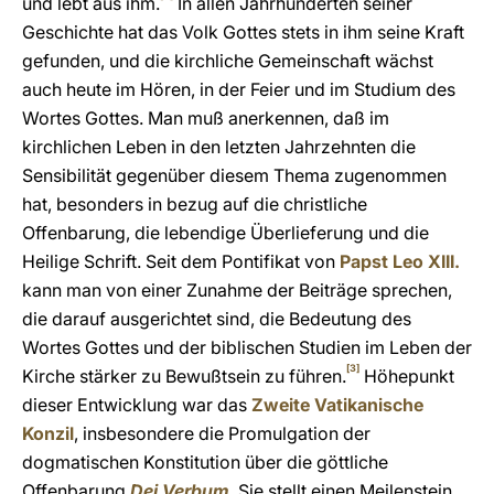
und lebt aus ihm.
In allen Jahrhunderten seiner
Geschichte hat das Volk Gottes stets in ihm seine Kraft
gefunden, und die kirchliche Gemeinschaft wächst
auch heute im Hören, in der Feier und im Studium des
Wortes Gottes. Man muß anerkennen, daß im
kirchlichen Leben in den letzten Jahrzehnten die
Sensibilität gegenüber diesem Thema zugenommen
hat, besonders in bezug auf die christliche
Offenbarung, die lebendige Überlieferung und die
Heilige Schrift. Seit dem Pontifikat von
Papst Leo XIII.
kann man von einer Zunahme der Beiträge sprechen,
die darauf ausgerichtet sind, die Bedeutung des
Wortes Gottes und der biblischen Studien im Leben der
[3]
Kirche stärker zu Bewußtsein zu führen.
Höhepunkt
dieser Entwicklung war das
Zweite Vatikanische
Konzil
, insbesondere die Promulgation der
dogmatischen Konstitution über die göttliche
Offenbarung
Dei Verbum
. Sie stellt einen Meilenstein