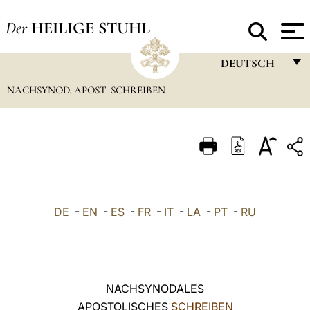
Der
HEILIGE STUHL
DEUTSCH
NACHSYNOD. APOST. SCHREIBEN
FRANÇAIS
ENGLISH
ITALIANO
PORTUGUÊS
ESPAÑOL
DE
-
EN
-
ES
-
FR
-
IT
-
LA
-
PT
-
RU
DEUTSCH
POLSKI
العربيّة
NACHSYNODALES
APOSTOLISCHES
SCHREIBEN
中文