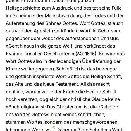
göttliche Wort kommt also in der ganzen
Heilsgeschichte zum Ausdruck und besitzt seine Fülle
im Geheimnis der Menschwerdung, des Todes und der
Auferstehung des Sohnes Gottes. Wort Gottes ist auch
das von den Aposteln verkündete Wort, in Gehorsam
gegenüber dem Gebot des auferstandenen Christus:
»Geht hinaus in die ganze Welt, und verkündet das
Evangelium allen Geschöpfen!« (
Mk
16,15). So wird das
Wort Gottes also in der lebendigen Überlieferung der
Kirche weitergegeben. Schließlich ist das bezeugte
und göttlich inspirierte Wort Gottes die Heilige Schrift,
das Alte und das Neue Testament. All das macht
deutlich, warum wir in der Kirche die Heilige Schrift
hoch verehren, obgleich der christliche Glaube keine
»Buchreligion« ist: Das Christentum ist die »Religion
des Wortes Gottes«, nicht »eines schriftlichen,
stummen Wortes, sondern des menschgewordenen,
[19]
lebendigen Wortes«.
Daher muß die Schrift als Wort