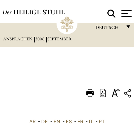
Der
HEILIGE STUHL
DEUTSCH
ANSPRACHEN
2006
SEPTEMBER
FRANÇAIS
ENGLISH
ITALIANO
PORTUGUÊS
ESPAÑOL
DEUTSCH
POLSKI
العربيّة
AR
-
DE
-
EN
-
ES
-
FR
-
IT
-
PT
中文