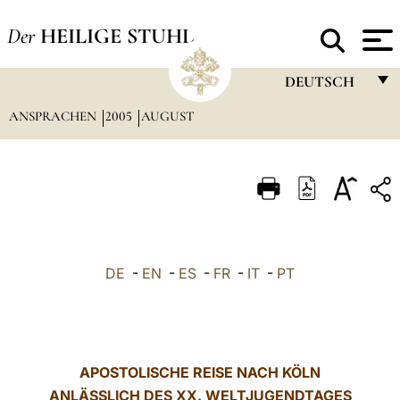
Der
HEILIGE STUHL
DEUTSCH
ANSPRACHEN
2005
AUGUST
FRANÇAIS
ENGLISH
ITALIANO
PORTUGUÊS
ESPAÑOL
DE
-
EN
-
ES
-
FR
-
IT
-
PT
DEUTSCH
POLSKI
العربيّة
APOSTOLISCHE REISE NACH KÖLN
ANLÄSSLICH DES XX. WELTJUGENDTAGES
中文