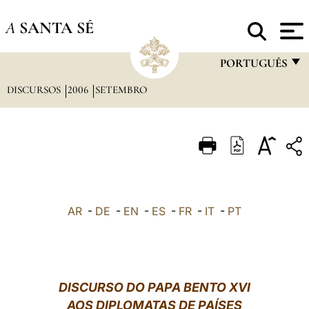
A
SANTA SÉ
PORTUGUÊS
DISCURSOS
2006
SETEMBRO
FRANÇAIS
ENGLISH
ITALIANO
PORTUGUÊS
ESPAÑOL
AR
-
DE
-
EN
-
ES
-
FR
-
IT
-
PT
DEUTSCH
POLSKI
العربيّة
DISCURSO DO PAPA BENTO XVI
AOS DIPLOMATAS DE PAÍSES
中文