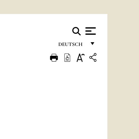
DEUTSCH
FRANÇAIS
ENGLISH
ITALIANO
PORTUGUÊS
ESPAÑOL
DEUTSCH
POLSKI