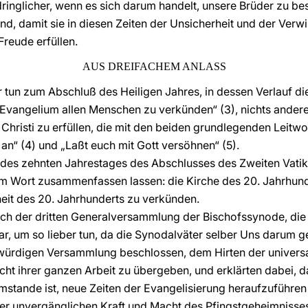
ringlicher, wenn es sich darum handelt, unsere Brüder zu bes
nd, damit sie in diesen Zeiten der Unsicherheit und der Verw
Freude erfüllen.
AUS DREIFACHEM ANLASS
 tun zum Abschluß des Heiligen Jahres, in dessen Verlauf die 
Evangelium allen Menschen zu verkünden“ (3), nichts anderes 
 Christi zu erfüllen, die mit den beiden grundlegenden Leitw
n“ (4) und „Laßt euch mit Gott versöhnen“ (5).
h des zehnten Jahrestages des Abschlusses des Zweiten Vati
inem Wort zusammenfassen lassen: die Kirche des 20. Jahrhun
it des 20. Jahrhunderts zu verkünden.
ach der dritten Generalversammlung der Bischofssynode, die
, um so lieber tun, da die Synodalväter selber Uns darum ge
ürdigen Versammlung beschlossen, dem Hirten der universa
ht ihrer ganzen Arbeit zu übergeben, und erklärten dabei, 
mstande ist, neue Zeiten der Evangelisierung heraufzuführen 
 der unvergänglichen Kraft und Macht des Pfingstgeheimnisses