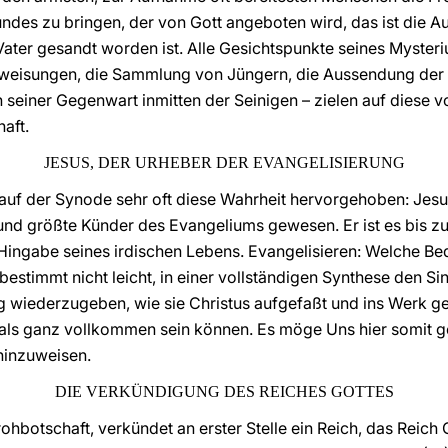
des zu bringen, der von Gott angeboten wird, das ist die Au
ater gesandt worden ist. Alle Gesichtspunkte seines Myste
erweisungen, die Sammlung von Jüngern, die Aussendung der 
seiner Gegenwart inmitten der Seinigen – zielen auf diese vo
aft.
JESUS, DER URHEBER DER EVANGELISIERUNG
lauf der Synode sehr oft diese Wahrheit hervorgehoben: Jesu
ste und größte Künder des Evangeliums gewesen. Er ist es bis
Hingabe seines irdischen Lebens. Evangelisieren: Welche Be
t bestimmt nicht leicht, in einer vollständigen Synthese den S
g wiederzugeben, wie sie Christus aufgefaßt und ins Werk ges
als ganz vollkommen sein können. Es möge Uns hier somit g
hinzuweisen.
DIE VERKÜNDIGUNG DES REICHES GOTTES
rohbotschaft, verkündet an erster Stelle ein Reich, das Reich