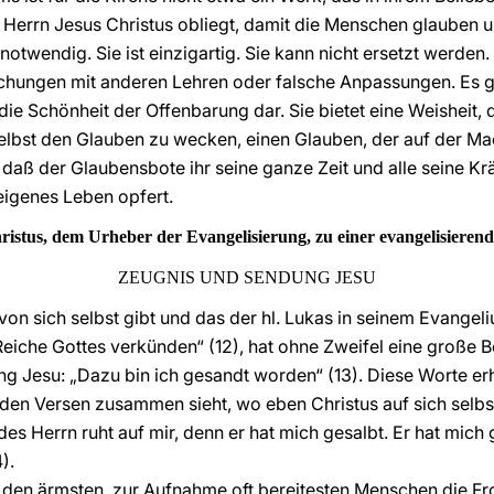
s Herrn Jesus Christus obliegt, damit die Menschen glauben 
t notwendig. Sie ist einzigartig. Sie kann nicht ersetzt werden
schungen mit anderen Lehren oder falsche Anpassungen. Es g
die Schönheit der Offenbarung dar. Sie bietet eine Weisheit, d
selbst den Glauben zu wecken, einen Glauben, der auf der Mach
, daß der Glaubensbote ihr seine ganze Zeit und alle seine Krä
 eigenes Leben opfert.
ristus, dem Urheber der Evangelisierung, zu einer evangelisieren
ZEUGNIS UND SENDUNG JESU
von sich selbst gibt und das der hl. Lukas in seinem Evangeli
iche Gottes verkünden“ (12), hat ohne Zweifel eine große Be
 Jesu: „Dazu bin ich gesandt worden“ (13). Diese Worte erh
den Versen zusammen sieht, wo eben Christus auf sich selb
des Herrn ruht auf mir, denn er hat mich gesalbt. Er hat mich
).
m den ärmsten, zur Aufnahme oft bereitesten Menschen die Fr