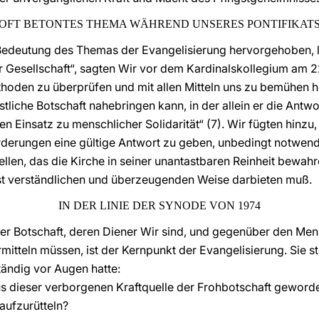
OFT BETONTES THEMA WÄHREND UNSERES PONTIFIKAT
 Bedeutung des Themas der Evangelisierung hervorgehoben, 
r Gesellschaft“, sagten Wir vor dem Kardinalskollegium am 22
ethoden zu überprüfen und mit allen Mitteln uns zu bemühen
liche Botschaft nahebringen kann, in der allein er die Antwo
en Einsatz zu menschlicher Solidarität“ (7). Wir fügten hinzu
rderungen eine gültige Antwort zu geben, unbedingt notwendig
llen, das die Kirche in seiner unantastbaren Reinheit bewa
hst verständlichen und überzeugenden Weise darbieten muß.
IN DER
LINIE DER SYNODE VON 1974
er Botschaft, deren Diener Wir sind, und gegenüber den Men
itteln müssen, ist der Kernpunkt der Evangelisierung. Sie st
ändig vor Augen hatte:
us dieser verborgenen Kraftquelle der Frohbotschaft geworden
aufzurütteln?