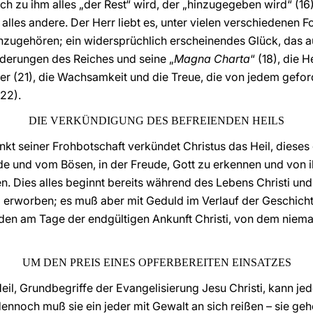
ch zu ihm alles „der Rest“ wird, der „hinzugegeben wird“ (16).
t alles andere. Der Herr liebt es, unter vielen verschiedenen
nzugehören; ein widersprüchlich erscheinendes Glück, das a
rderungen des Reiches und seine „
Magna Charta
“ (18), die 
er (21), die Wachsamkeit und die Treue, die von jedem gefor
(22).
DIE VERKÜNDIGUNG DES BEFREIENDEN HEILS
unkt seiner Frohbotschaft verkündet Christus das Heil, dies
de und vom Bösen, in der Freude, Gott zu erkennen und von 
 Dies alles beginnt bereits während des Lebens Christi und
g erworben; es muß aber mit Geduld im Verlauf der Geschich
rden am Tage der endgültigen Ankunft Christi, von dem niema
UM DEN PREIS EINES OPFERBEREITEN EINSATZES
eil, Grundbegriffe der Evangelisierung Jesu Christi, kann je
noch muß sie ein jeder mit Gewalt an sich reißen – sie geh