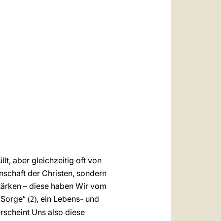
العربيّة
中文
LATINE
t, aber gleichzeitig oft von
inschaft der Christen, sondern
stärken – diese haben Wir vom
e Sorge“
, ein Lebens- und
(2)
rscheint Uns also diese