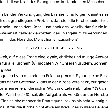
ie ist diese Kraft des Evangeliums imstande, den Menschen 
bei der Verkündigung des Evangeliums folgen, damit es sein
ich das grundlegende Problem, das sich die Kirche heute stel
der nein – nach dem Konzil und dank des Konzils, das für sie i
wesen ist, fähiger geworden, das Evangelium zu verkünden
ksam in das Herz des Menschen einzusenken?
EINLADUNG ZUR BESINNUNG
chkeit, auf diese Frage eine loyale, ehrliche und mutige Ant
e für alle Kirchen“ (8) möchten Wir Unseren Brüdern, Söhnen 
u geben.
sgehend von den reichen Erfahrungen der Synode, eine Besi
das ganze Gottesvolk, das in der Kirche vereint ist, zur gle
vor allem jenen, „die sich in Wort und Lehre abmühen“ (9), dam
er Wahrheit“ (10) sei, die Aufgabe als Verkünder der Heilsbo
 Eine solche mahnende Ermutigung ist Uns als sehr wichtig e
ist für die Kirche nicht etwa ein Werk, das in ihrem Belieben 