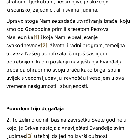
strahom i tjeskobom, nesumnjivo je služenje
kršćanskoj zajednici, ali i svima ljudima.
Upravo stoga Nam se zadaća utvrđivanja braće, koju
smo od Gospodina primili s teretom Petrova
Nasljednika
[1]
i koja Nam je »salijetanje
svakodnevno«
[2]
, životni i radni program, temeljna
obveza Našeg pontifikata, čini još časnijom i
potrebnijom kad u poslanju naviještanja Evanđelja
treba da ohrabrimo svoju braću kako bi ga ispunili
uvijek s većom ljubavlju, revnošću i veseljem u ova
vremena nesigurnosti i zbunjenosti.
Povodom triju događaja
2. To želimo učiniti baš na završetku Svete godine u
kojoj je Crkva nastojala »naviještati Evanđelje svim
ljudima«
[3]
u težnji da jedino izvrši dužnost