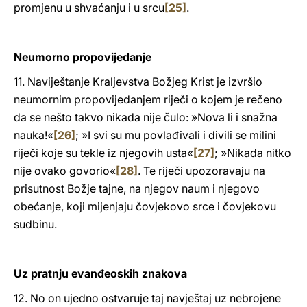
promjenu u shvaćanju i u srcu
[25]
.
Neumorno propovijedanje
11. Naviještanje Kraljevstva Božjeg Krist je izvršio
neumornim propovijedanjem riječi o kojem je rečeno
da se nešto takvo nikada nije čulo: »Nova li i snažna
nauka!«
[26]
; »I svi su mu povlađivali i divili se milini
riječi koje su tekle iz njegovih usta«
[27]
; »Nikada nitko
nije ovako govorio«
[28]
. Te riječi upozoravaju na
prisutnost Božje tajne, na njegov naum i njegovo
obećanje, koji mijenjaju čovjekovo srce i čovjekovu
sudbinu.
Uz pratnju evanđeoskih znakova
12. No on ujedno ostvaruje taj navještaj uz nebrojene