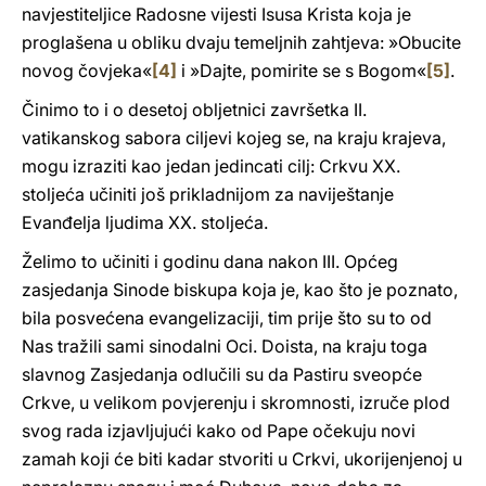
navjestiteljice Radosne vijesti Isusa Krista koja je
proglašena u obliku dvaju temeljnih zahtjeva: »Obucite
novog čovjeka«
[4]
i »Dajte, pomirite se s Bogom«
[5]
.
Činimo to i o desetoj obljetnici završetka II.
vatikanskog sabora ciljevi kojeg se, na kraju krajeva,
mogu izraziti kao jedan jedincati cilj: Crkvu XX.
stoljeća učiniti još prikladnijom za naviještanje
Evanđelja ljudima XX. stoljeća.
Želimo to učiniti i godinu dana nakon III. Općeg
zasjedanja Sinode biskupa koja je, kao što je poznato,
bila posvećena evangelizaciji, tim prije što su to od
Nas tražili sami sinodalni Oci. Doista, na kraju toga
slavnog Zasjedanja odlučili su da Pastiru sveopće
Crkve, u velikom povjerenju i skromnosti, izruče plod
svog rada izjavljujući kako od Pape očekuju novi
zamah koji će biti kadar stvoriti u Crkvi, ukorijenjenoj u