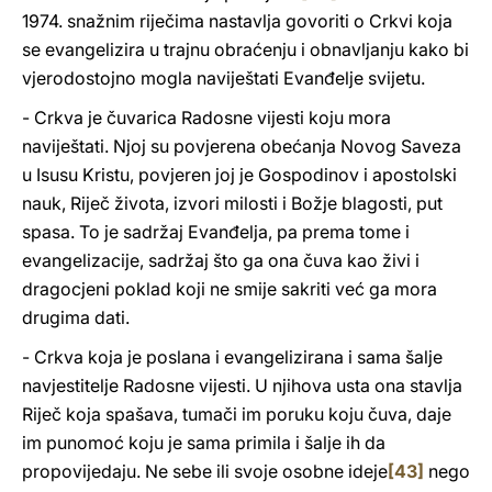
1974. snažnim riječima nastavlja govoriti o Crkvi koja
se evangelizira u trajnu obraćenju i obnavljanju kako bi
vjerodostojno mogla naviještati Evanđelje svijetu.
- Crkva je čuvarica Radosne vijesti koju mora
naviještati. Njoj su povjerena obećanja Novog Saveza
u Isusu Kristu, povjeren joj je Gospodinov i apostolski
nauk, Riječ života, izvori milosti i Božje blagosti, put
spasa. To je sadržaj Evanđelja, pa prema tome i
evangelizacije, sadržaj što ga ona čuva kao živi i
dragocjeni poklad koji ne smije sakriti već ga mora
drugima dati.
- Crkva koja je poslana i evangelizirana i sama šalje
navjestitelje Radosne vijesti. U njihova usta ona stavlja
Riječ koja spašava, tumači im poruku koju čuva, daje
im punomoć koju je sama primila i šalje ih da
propovijedaju. Ne sebe ili svoje osobne ideje
[43]
nego