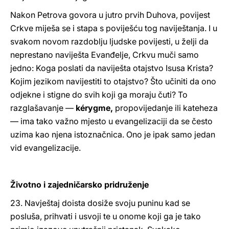
Nakon Petrova govora u jutro prvih Duhova, povijest
Crkve miješa se i stapa s poviješću tog naviještanja. I u
svakom novom razdoblju ljudske povijesti, u želji da
neprestano naviješta Evanđelje, Crkvu muči samo
jedno: Koga poslati da naviješta otajstvo Isusa Krista?
Kojim jezikom navijestiti to otajstvo? Što učiniti da ono
odjekne i stigne do svih koji ga moraju čuti? To
razglašavanje —
kérygme,
propovijedanje ili kateheza
— ima tako važno mjesto u evangelizaciji da se često
uzima kao njena istoznačnica. Ono je ipak samo jedan
vid evangelizacije.
Životno i zajedničarsko pridruženje
23. Navještaj doista dosiže svoju puninu kad se
posluša, prihvati i usvoji te u onome koji ga je tako