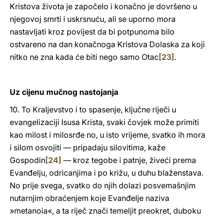
Kristova života je započelo i konačno je dovršeno u
njegovoj smrti i uskrsnuću, ali se uporno mora
nastavljati kroz povijest da bi potpunoma bilo
ostvareno na dan konačnoga Kristova Dolaska za koji
nitko ne zna kada će biti nego samo Otac
[23]
.
Uz cijenu mučnog nastojanja
10. To Kraljevstvo i to spasenje, ključne riječi u
evangelizaciji Isusa Krista, svaki čovjek može primiti
kao milost i milosrđe no, u isto vrijeme, svatko ih mora
i silom osvojiti — pripadaju silovitima, kaže
Gospodin
[24]
— kroz tegobe i patnje, živeći prema
Evanđelju, odricanjima i po križu, u duhu blaženstava.
No prije svega, svatko do njih dolazi posvemašnjim
nutarnjim obraćenjem koje Evanđelje naziva
»metanoia«, a ta riječ znači temeljit preokret, duboku