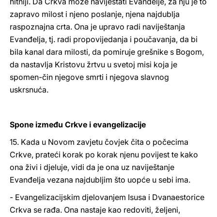
hitniji. Da Crkva može naviještati Evanđelje, za nju je to
zapravo milost i njeno poslanje, njena najdublja
raspoznajna crta. Ona je upravo radi naviještanja
Evanđelja, tj. radi propovijedanja i poučavanja, da bi
bila kanal dara milosti, da pomiruje grešnike s Bogom,
da nastavlja Kristovu žrtvu u svetoj misi koja je
spomen-čin njegove smrti i njegova slavnog
uskrsnuća.
Spone između Crkve i evangelizacije
15. Kada u Novom zavjetu čovjek čita o počecima
Crkve, prateći korak po korak njenu povijest te kako
ona živi i djeluje, vidi da je ona uz naviještanje
Evanđelja vezana najdubljim što uopće u sebi ima.
- Evangelizacijskim djelovanjem Isusa i Dvanaestorice
Crkva se rađa. Ona nastaje kao redoviti, željeni,