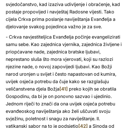
svjedočanstvo, kad izaziva udivljenje i obraćenje, kad
postaje propovijed i navještaj Radosne vijesti. Tako
cijela Crkva prima poslanje naviještanja Evanđelja a
djelovanje svakog pojedinca važno je za sve.
- Crkva navjestiteljica Evanđelja počinje evangelizirati
samu sebe. Kao zajednica vjernika, zajednica življene i
priopćavane nade, zajednica bratske ljubavi,
neprestano sluša što mora vjerovati, koji su razlozi
njezine nade, o novoj zapovijedi ljubavi. Kao Božji
narod uronjen u svijet i često napastovan od kumira,
uvijek osjeća potrebu da čuje kako se razglašuju
veličanstvena djela Božja
[41]
preko kojih se obratila
Gospodinu, da bi je on ponovno sazvao i ujedinio.
Jednom riječi to znači da ona uvijek osjeća potrebu
evanđeoskog naviještanja ako želi uščuvati svoju
svježinu, poletnost i snagu za naviještanje. II.
vatikanski sabor na to je podsjetio
[42]
a Sinoda od