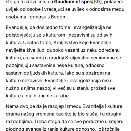
što ga ti izrazi imaju u
Gaudium et spes
[50]
, polazeći
uvijek od osobe i vraćajući se uvijek k odnosima među
osobama i odnosu s Bogom.
Evanđelje, pa dosljedno tome i evangelizacija ne
poistovjećuju se s kulturom i nezavisni su od svih
kultura. Unatoč tome, Kraljevstvo koje Evanđelje
naviješta žive ljudi duboko vezani uz neku određenu
kulturu, a u samoj izgradnji Kraljevstva neminovno se
pozajmljuju sastavnice neke kulture, odnosno
sastavnice ljudskih kultura. Iako su s obzirom na
kulture nezavisni, Evanđelje i evangelizacija nisu
nužno s njima nespojivi već su u stanju prožeti sve
kulture a da ih one ne zarobe.
Nema dvojbe da je rascjep između Evanđelja i kulture
drama našeg vremena kao što je bio slučaj i u drugim
razdobljima. Treba stoga da se sve poduzme u smjeru
plodnog evangeliziranja kulture odnosno, još točnije