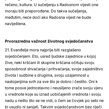
rečeno, kultura. U sučeljenju s Radosnom vijesti one
moraju biti preporođene. Do takva sučeljenja,
međutim, neće doći ako Radosna vijest ne bude
naviještena.
Prvorazredna važnost životnog svjedočanstva
21. Evanđelje mora najprije biti razglašeno
svjedočenjem. Eto, usred ljudske zajednice u kojoj
žive, neki kršćani ili skupine kršćana očituju svoju
sposobnost shvaćanja i prihvaćanja, svoje zajedništvo
života i sudbine s drugima, svoju uzajamnost u
nastojanjima svih za sve što je dobro i čestito. Oni k
tome posve jednostavno i neusiljeno zrače svoju vjeru
u vrednote koje su iznad uobičajenih vrednota i svoju
nadu u nešto što se ne vidi, o čem se čovjek po sebi ne
bi usudio ni sanjati. Takvim svjedočanstvom bez riječi