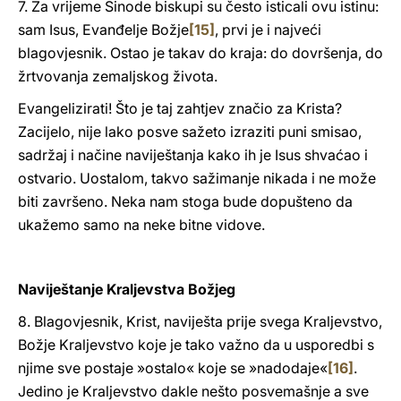
7. Za vrijeme Sinode biskupi su često isticali ovu istinu:
sam Isus, Evanđelje Božje
[15]
, prvi je i najveći
blagovjesnik. Ostao je takav do kraja: do dovršenja, do
žrtvovanja zemaljskog života.
Evangelizirati! Što je taj zahtjev značio za Krista?
Zacijelo, nije lako posve sažeto izraziti puni smisao,
sadržaj i načine naviještanja kako ih je Isus shvaćao i
ostvario. Uostalom, takvo sažimanje nikada i ne može
biti završeno. Neka nam stoga bude dopušteno da
ukažemo samo na neke bitne vidove.
Naviještanje Kraljevstva Božjeg
8. Blagovjesnik, Krist, naviješta prije svega Kraljevstvo,
Božje Kraljevstvo koje je tako važno da u usporedbi s
njime sve postaje »ostalo« koje se »nadodaje«
[16]
.
Jedino je Kraljevstvo dakle nešto posvemašnje a sve