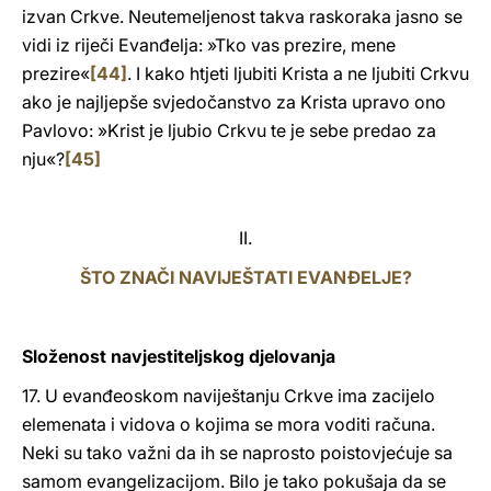
izvan Crkve. Neutemeljenost takva raskoraka jasno se
vidi iz riječi Evanđelja: »Tko vas prezire, mene
prezire«
[44]
. I kako htjeti ljubiti Krista a ne ljubiti Crkvu
ako je najljepše svjedočanstvo za Krista upravo ono
Pavlovo: »Krist je ljubio Crkvu te je sebe predao za
nju«?
[45]
II.
ŠTO ZNAČI NAVIJEŠTATI EVANĐELJE?
Složenost navjestiteljskog djelovanja
17. U evanđeoskom naviještanju Crkve ima zacijelo
elemenata i vidova o kojima se mora voditi računa.
Neki su tako važni da ih se naprosto poistovjećuje sa
samom evangelizacijom. Bilo je tako pokušaja da se