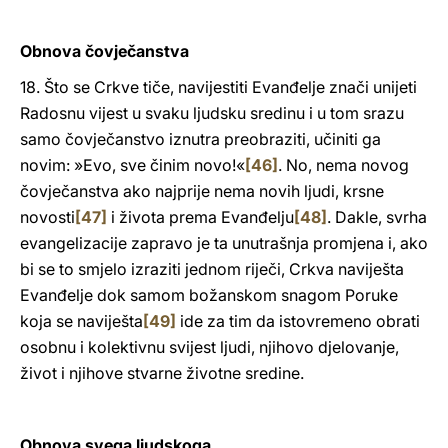
Obnova čovječanstva
18. Što se Crkve tiče, navijestiti Evanđelje znači unijeti
Radosnu vijest u svaku ljudsku sredinu i u tom srazu
samo čovječanstvo iznutra preobraziti, učiniti ga
novim: »Evo, sve činim novo!«
[46]
. No, nema novog
čovječanstva ako najprije nema novih ljudi, krsne
novosti
[47]
i života prema Evanđelju
[48]
. Dakle, svrha
evangelizacije zapravo je ta unutrašnja promjena i, ako
bi se to smjelo izraziti jednom riječi, Crkva naviješta
Evanđelje dok samom božanskom snagom Poruke
koja se naviješta
[49]
ide za tim da istovremeno obrati
osobnu i kolektivnu svijest ljudi, njihovo djelovanje,
život i njihove stvarne životne sredine.
Obnova svega ljudskoga