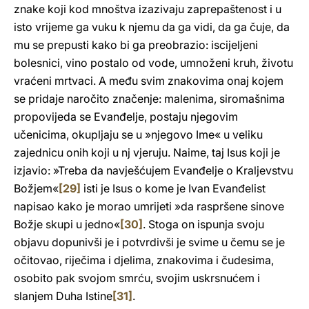
znake koji kod mnoštva izazivaju zaprepaštenost i u
isto vrijeme ga vuku k njemu da ga vidi, da ga čuje, da
mu se prepusti kako bi ga preobrazio: iscijeljeni
bolesnici, vino postalo od vode, umnoženi kruh, životu
vraćeni mrtvaci. A među svim znakovima onaj kojem
se pridaje naročito značenje: malenima, siromašnima
propovijeda se Evanđelje, postaju njegovim
učenicima, okupljaju se u »njegovo Ime« u veliku
zajednicu onih koji u nj vjeruju. Naime, taj Isus koji je
izjavio: »Treba da navješćujem Evanđelje o Kraljevstvu
Božjem«
[29]
isti je Isus o kome je Ivan Evanđelist
napisao kako je morao umrijeti »da raspršene sinove
Božje skupi u jedno«
[30]
. Stoga on ispunja svoju
objavu dopunivši je i potvrdivši je svime u čemu se je
očitovao, riječima i djelima, znakovima i čudesima,
osobito pak svojom smrću, svojim uskrsnućem i
slanjem Duha Istine
[31]
.