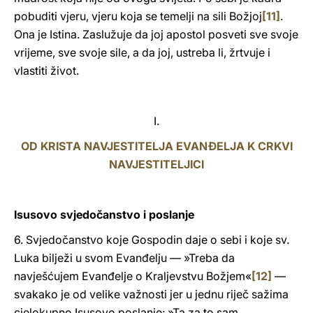
pobuditi vjeru, vjeru koja se temelji na sili Božjoj
[11]
.
Ona je Istina. Zaslužuje da joj apostol posveti sve svoje
vrijeme, sve svoje sile, a da joj, ustreba li, žrtvuje i
vlastiti život.
I.
OD KRISTA NAVJESTITELJA EVANĐELJA K CRKVI
NAVJESTITELJICI
Isusovo svjedočanstvo i poslanje
6. Svjedočanstvo koje Gospodin daje o sebi i koje sv.
Luka bilježi u svom Evanđelju — »Treba da
navješćujem Evanđelje o Kraljevstvu Božjem«
[12]
—
svakako je od velike važnosti jer u jednu riječ sažima
cjelokupno Isusovo poslanje: »Ta za to sam