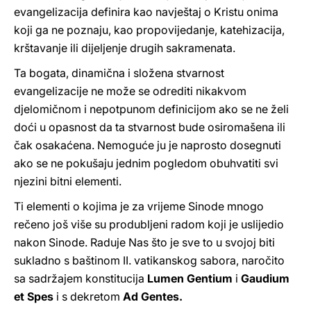
evangelizacija definira kao navještaj o Kristu onima
koji ga ne poznaju, kao propovijedanje, katehizacija,
krštavanje ili dijeljenje drugih sakramenata.
Ta bogata, dinamična i složena stvarnost
evangelizacije ne može se odrediti nikakvom
djelomičnom i nepotpunom definicijom ako se ne želi
doći u opasnost da ta stvarnost bude osiromašena ili
čak osakaćena. Nemoguće ju je naprosto dosegnuti
ako se ne pokušaju jednim pogledom obuhvatiti svi
njezini bitni elementi.
Ti elementi o kojima je za vrijeme Sinode mnogo
rečeno još više su produbljeni radom koji je uslijedio
nakon Sinode. Raduje Nas što je sve to u svojoj biti
sukladno s baštinom II. vatikanskog sabora, naročito
sa sadržajem konstitucija
Lumen Gentium
i
Gaudium
et Spes
i s dekretom
Ad Gentes.