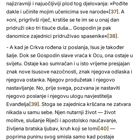
najizravniji i najuočljiviji plod tog djelovanja: »Pođite
dakle i učinite mojim učenicima sve narode«
[37]
. A
»oni, prigrlivši riječ, krstiše se te im se u onaj dan
pridruži oko tri tisuće duša... Gospodin je pak
danomice zajednici pridruživao spasenike«
[38]
.
- A kad je Crkva rođena iz poslanja, Isus je također
šalje. Dok se Gospodin slave vraća k Ocu, ona ostaje u
svijetu. Ostaje kao sumračan i u isto vrijeme presjajan
znak nove Isusove nazočnosti, znak njegova odlaska i
njegova ostanka. Njegov produžetak i njegovo
nastavljanje. No, prije svega, pozvana je nastaviti
njegovo poslanje i njegovu ulogu navjestitelja
Evanđelja
[39]
. Stoga se zajednica kršćana ne zatvara
nikada u samu sebe. Njen nutarnji život — život
molitve, slušanje Riječi i apostolsko naučavanje,
življena bratska ljubav, kruh koji se lomi
[40]
—
poprima puninu svog smisla samo kad postaje