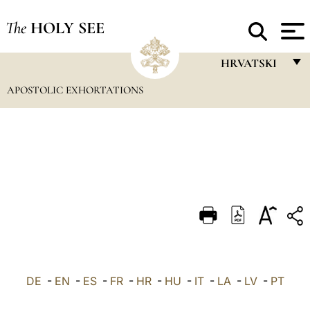
The
HOLY SEE
HRVATSKI
APOSTOLIC EXHORTATIONS
FRANÇAIS
ENGLISH
ITALIANO
PORTUGUÊS
ESPAÑOL
DEUTSCH
POLSKI
العربيّة
DE
-
EN
-
ES
-
FR
-
HR
-
HU
-
IT
-
LA
-
LV
-
PT
中文