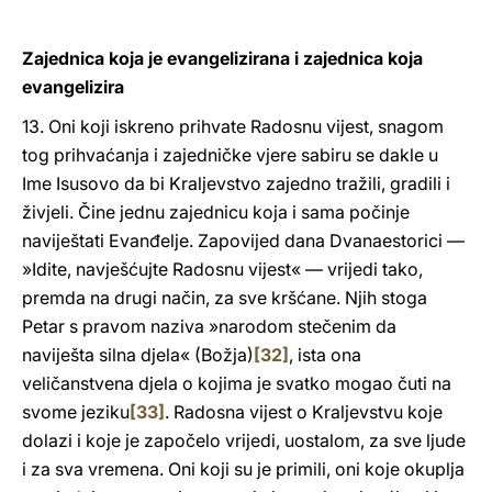
Zajednica koja je evangelizirana i zajednica koja
evangelizira
13. Oni koji iskreno prihvate Radosnu vijest, snagom
tog prihvaćanja i zajedničke vjere sabiru se dakle u
Ime Isusovo da bi Kraljevstvo zajedno tražili, gradili i
živjeli. Čine jednu zajednicu koja i sama počinje
naviještati Evanđelje. Zapovijed dana Dvanaestorici —
»Idite, navješćujte Radosnu vijest« — vrijedi tako,
premda na drugi način, za sve kršćane. Njih stoga
Petar s pravom naziva »narodom stečenim da
naviješta silna djela« (Božja)
[32]
, ista ona
veličanstvena djela o kojima je svatko mogao čuti na
svome jeziku
[33]
. Radosna vijest o Kraljevstvu koje
dolazi i koje je započelo vrijedi, uostalom, za sve ljude
i za sva vremena. Oni koji su je primili, oni koje okuplja