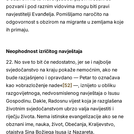
pozvani i pod raznim vidovima mogu biti pravi
navjestitelji Evanđelja. Pomišljamo naročito na
odgovornost s obzirom na migrante u zemljama koje
ih primaju.
Neophodnost izričitog navještaja
22. No sve to bit će nedostatno, jer se i najbolje
svjedočanstvo na kraju pokaže nemoćnim, ako ne
bude razjašnjeno i opravdano — Petar to označava
kao »obrazloženje nade«
[52]
—, iznijeto u obliku
razgovijetnoga, nedvosmislenog navještaja o Isusu
Gospodinu. Dakle, Radosnu vijest koja je razglašena
životnim svjedočanstvom ubrzo valja navijestiti i
riječju života. Nema istinske evangelizacije ako se ne
obznani ime, nauka, život, Obećanja, Kraljevstvo,
otajstva Sina Božjega Isusa iz Nazareta.