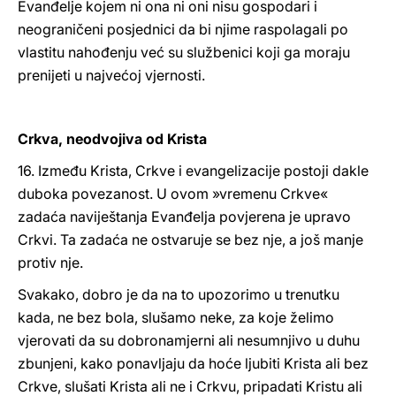
Evanđelje kojem ni ona ni oni nisu gospodari i
neograničeni posjednici da bi njime raspolagali po
vlastitu nahođenju već su službenici koji ga moraju
prenijeti u najvećoj vjernosti.
Crkva, neodvojiva od Krista
16. Između Krista, Crkve i evangelizacije postoji dakle
duboka povezanost. U ovom »vremenu Crkve«
zadaća naviještanja Evanđelja povjerena je upravo
Crkvi. Ta zadaća ne ostvaruje se bez nje, a još manje
protiv nje.
Svakako, dobro je da na to upozorimo u trenutku
kada, ne bez bola, slušamo neke, za koje želimo
vjerovati da su dobronamjerni ali nesumnjivo u duhu
zbunjeni, kako ponavljaju da hoće ljubiti Krista ali bez
Crkve, slušati Krista ali ne i Crkvu, pripadati Kristu ali