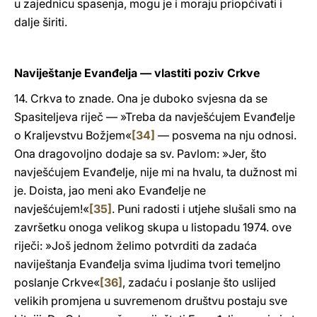
u zajednicu spasenja, mogu je i moraju priopćivati i
dalje širiti.
Naviještanje Evanđelja — vlastiti poziv Crkve
14. Crkva to znade. Ona je duboko svjesna da se
Spasiteljeva riječ — »Treba da navješćujem Evanđelje
o Kraljevstvu Božjem«
[34]
— posvema na nju odnosi.
Ona dragovoljno dodaje sa sv. Pavlom: »Jer, što
navješćujem Evanđelje, nije mi na hvalu, ta dužnost mi
je. Doista, jao meni ako Evanđelje ne
navješćujem!«
[35]
. Puni radosti i utjehe slušali smo na
završetku onoga velikog skupa u listopadu 1974. ove
riječi: »Još jednom želimo potvrditi da zadaća
naviještanja Evanđelja svima ljudima tvori temeljno
poslanje Crkve«
[36]
, zadaću i poslanje što uslijed
velikih promjena u suvremenom društvu postaju sve