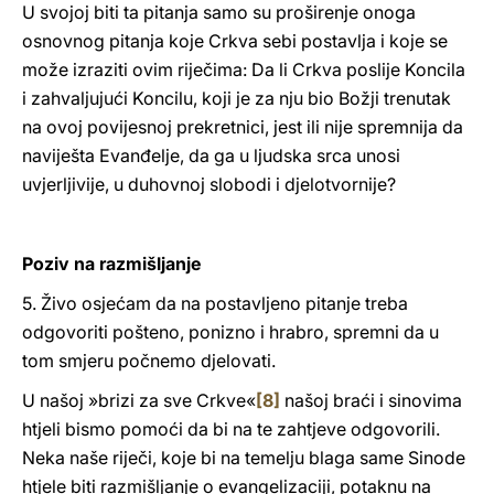
U svojoj biti ta pitanja samo su proširenje onoga
osnovnog pitanja koje Crkva sebi postavlja i koje se
može izraziti ovim riječima: Da li Crkva poslije Koncila
i zahvaljujući Koncilu, koji je za nju bio Božji trenutak
na ovoj povijesnoj prekretnici, jest ili nije spremnija da
naviješta Evanđelje, da ga u ljudska srca unosi
uvjerljivije, u duhovnoj slobodi i djelotvornije?
Poziv na razmišljanje
5. Živo osjećam da na postavljeno pitanje treba
odgovoriti pošteno, ponizno i hrabro, spremni da u
tom smjeru počnemo djelovati.
U našoj »brizi za sve Crkve«
[8]
našoj braći i sinovima
htjeli bismo pomoći da bi na te zahtjeve odgovorili.
Neka naše riječi, koje bi na temelju blaga same Sinode
htjele biti razmišljanje o evangelizaciji, potaknu na