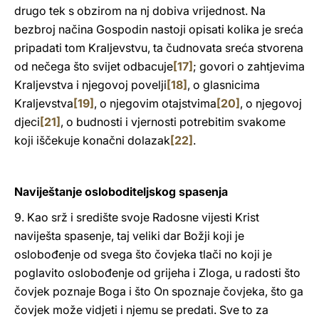
drugo tek s obzirom na nj dobiva vrijednost. Na
bezbroj načina Gospodin nastoji opisati kolika je sreća
pripadati tom Kraljevstvu, ta čudnovata sreća stvorena
od nečega što svijet odbacuje
[17]
; govori o zahtjevima
Kraljevstva i njegovoj povelji
[18]
, o glasnicima
Kraljevstva
[19]
, o njegovim otajstvima
[20]
, o njegovoj
djeci
[21]
, o budnosti i vjernosti potrebitim svakome
koji iščekuje konačni dolazak
[22]
.
Naviještanje osloboditeljskog spasenja
9. Kao srž i središte svoje Radosne vijesti Krist
naviješta spasenje, taj veliki dar Božji koji je
oslobođenje od svega što čovjeka tlači no koji je
poglavito oslobođenje od grijeha i Zloga, u radosti što
čovjek poznaje Boga i što On spoznaje čovjeka, što ga
čovjek može vidjeti i njemu se predati. Sve to za