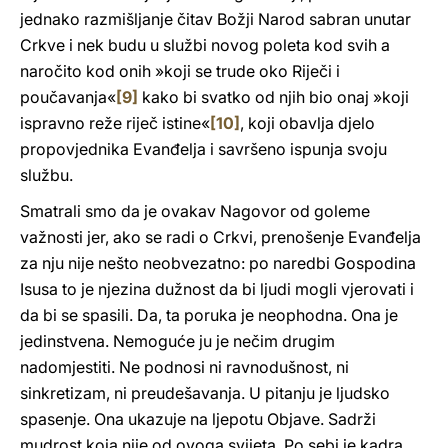
jednako razmišljanje čitav Božji Narod sabran unutar
Crkve i nek budu u službi novog poleta kod svih a
naročito kod onih »koji se trude oko Riječi i
poučavanja«
[9]
kako bi svatko od njih bio onaj »koji
ispravno reže riječ istine«
[10]
, koji obavlja djelo
propovjednika Evanđelja i savršeno ispunja svoju
službu.
Smatrali smo da je ovakav Nagovor od goleme
važnosti jer, ako se radi o Crkvi, prenošenje Evanđelja
za nju nije nešto neobvezatno: po naredbi Gospodina
Isusa to je njezina dužnost da bi ljudi mogli vjerovati i
da bi se spasili. Da, ta poruka je neophodna. Ona je
jedinstvena. Nemoguće ju je nečim drugim
nadomjestiti. Ne podnosi ni ravnodušnost, ni
sinkretizam, ni preudešavanja. U pitanju je ljudsko
spasenje. Ona ukazuje na ljepotu Objave. Sadrži
mudrost koja nije od ovoga svijeta. Po sebi je kadra