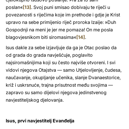
poslan«
[13]
. Svoj puni smisao dobivaju te riječi u
povezanosti s riječima koje im prethode i gdje je Krist
upravo na sebe primijenio riječ proroka Izaije: »Duh
Gospodnji na meni je jer me pomaza! On me posla
blagovjesnikom biti siromasima«
[14]
.
Isus dakle za sebe izjavljuje da ga je Otac poslao da
od grada do grada navješćuje, poglavito
najsiromašnijima koji su često najviše otvoreni. I svi
vidovi njegova Otajstva — samo Utjelovljenje, čudesa,
naučavanje, okupljanje učenika, slanje Dvanaestorice,
križ i uskrsnuće, trajna prisutnost među svojima —
zapravo su samo dijelovi njegova jedinstvenog
navjestiteljskog djelovanja.
Isus, prvi navjestitelj Evanđelja