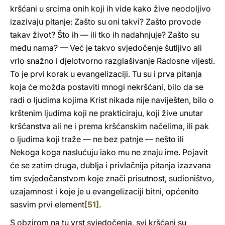
kršćani u srcima onih koji ih vide kako žive neodoljivo
izazivaju pitanje: Zašto su oni takvi? Zašto provode
takav život? Što ih — ili tko ih nadahnjuje? Zašto su
među nama? — Već je takvo svjedočenje šutljivo ali
vrlo snažno i djelotvorno razglašivanje Radosne vijesti.
To je prvi korak u evangelizaciji. Tu su i prva pitanja
koja će možda postaviti mnogi nekršćani, bilo da se
radi o ljudima kojima Krist nikada nije naviješten, bilo o
krštenim ljudima koji ne prakticiraju, koji žive unutar
kršćanstva ali ne i prema kršćanskim načelima, ili pak
o ljudima koji traže — ne bez patnje — nešto ili
Nekoga koga naslućuju iako mu ne znaju ime. Pojavit
će se zatim druga, dublja i privlačnija pitanja izazvana
tim svjedočanstvom koje znači prisutnost, sudioništvo,
uzajamnost i koje je u evangelizaciji bitni, općenito
sasvim prvi element
[51]
.
S obzirom na tu vrst svjedočenja, svi kršćani su