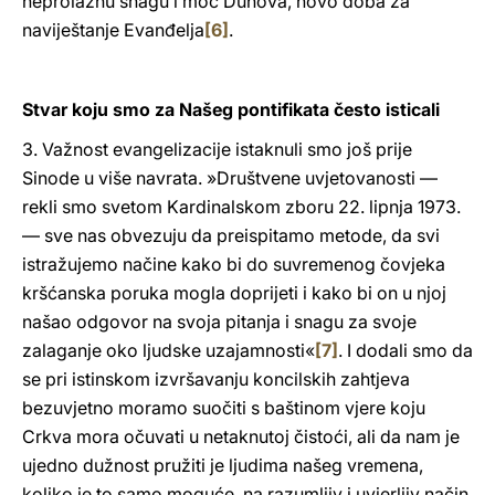
neprolaznu snagu i moć Duhova, novo doba za
naviještanje Evanđelja
[6]
.
Stvar koju smo za Našeg pontifikata često isticali
3. Važnost evangelizacije istaknuli smo još prije
Sinode u više navrata. »Društvene uvjetovanosti —
rekli smo svetom Kardinalskom zboru 22. lipnja 1973.
— sve nas obvezuju da preispitamo metode, da svi
istražujemo načine kako bi do suvremenog čovjeka
kršćanska poruka mogla doprijeti i kako bi on u njoj
našao odgovor na svoja pitanja i snagu za svoje
zalaganje oko ljudske uzajamnosti«
[7]
. I dodali smo da
se pri istinskom izvršavanju koncilskih zahtjeva
bezuvjetno moramo suočiti s baštinom vjere koju
Crkva mora očuvati u netaknutoj čistoći, ali da nam je
ujedno dužnost pružiti je ljudima našeg vremena,
koliko je to samo moguće, na razumljiv i uvjerljiv način.