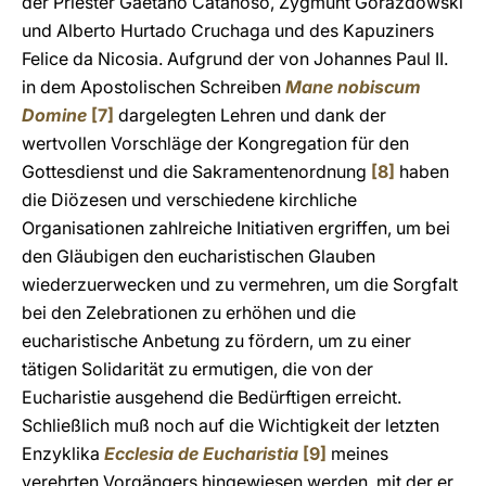
der Priester Gaetano Catanoso, Zygmunt Gorazdowski
und Alberto Hurtado Cruchaga und des Kapuziners
Felice da Nicosia. Aufgrund der von Johannes Paul II.
in dem Apostolischen Schreiben
Mane nobiscum
Domine
[7]
dargelegten Lehren und dank der
wertvollen Vorschläge der Kongregation für den
Gottesdienst und die Sakramentenordnung
[8]
haben
die Diözesen und verschiedene kirchliche
Organisationen zahlreiche Initiativen ergriffen, um bei
den Gläubigen den eucharistischen Glauben
wiederzuerwecken und zu vermehren, um die Sorgfalt
bei den Zelebrationen zu erhöhen und die
eucharistische Anbetung zu fördern, um zu einer
tätigen Solidarität zu ermutigen, die von der
Eucharistie ausgehend die Bedürftigen erreicht.
Schließlich muß noch auf die Wichtigkeit der letzten
Enzyklika
Ecclesia de Eucharistia
[9]
meines
verehrten Vorgängers hingewiesen werden, mit der er