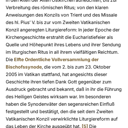
in den Riten der Alten Ostkirchen aufleuchten, bis zur
Verbreitung des römischen Ritus; von den klaren
Anweisungen des Konzils von Trient und des Missale
des hl. Pius’ V. bis zur vom Zweiten Vatikanischen
Konzil angeregten Liturgiereform: In jeder Epoche der
Kirchengeschichte erstrahlt die Eucharistiefeier als
Quelle und Höhepunkt ihres Lebens und ihrer Sendung
im liturgischen Ritus in all ihrem vielfältigen Reichtum.
Die
Elfte Ordentliche Vollversammlung der
Bischofssynode
, die vom 2. bis zum 23. Oktober
2005 im Vatikan stattfand, hat angesichts dieser
Geschichte ihren tiefen Dank Gott gegenüber zum
Ausdruck gebracht und bekannt, daß in ihr die Führung
des Heiligen Geistes wirksam war. Im besonderen
haben die Synodenväter den segensreichen Einfluß
festgestellt und bestätigt, den die seit dem Zweiten
Vatikanischen Konzil verwirklichte Liturgiereform auf
das Leben der Kirche ausgeübt hat.
[5]
Die