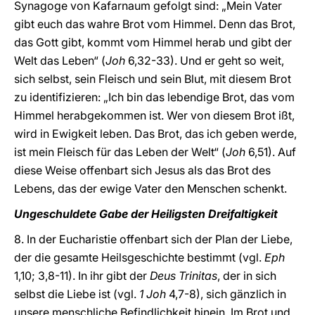
Synagoge von Kafarnaum gefolgt sind: „Mein Vater
gibt euch das wahre Brot vom Himmel. Denn das Brot,
das Gott gibt, kommt vom Himmel herab und gibt der
Welt das Leben“ (
Joh
6,32-33). Und er geht so weit,
sich selbst, sein Fleisch und sein Blut, mit diesem Brot
zu identifizieren: „Ich bin das lebendige Brot, das vom
Himmel herabgekommen ist. Wer von diesem Brot ißt,
wird in Ewigkeit leben. Das Brot, das ich geben werde,
ist mein Fleisch für das Leben der Welt“ (
Joh
6,51). Auf
diese Weise offenbart sich Jesus als das Brot des
Lebens, das der ewige Vater den Menschen schenkt.
Ungeschuldete Gabe der Heiligsten Dreifaltigkeit
8. In der Eucharistie offenbart sich der Plan der Liebe,
der die gesamte Heilsgeschichte bestimmt (vgl.
Eph
1,10; 3,8-11). In ihr gibt der
Deus Trinitas
, der in sich
selbst die Liebe ist (vgl.
1 Joh
4,7-8), sich gänzlich in
unsere menschliche Befindlichkeit hinein. Im Brot und