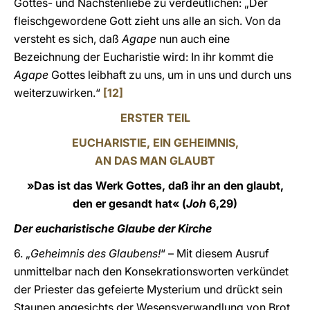
Gottes- und Nächstenliebe zu verdeutlichen: „Der
fleischgewordene Gott zieht uns alle an sich. Von da
versteht es sich, daß
Agape
nun auch eine
Bezeichnung der Eucharistie wird: In ihr kommt die
Agape
Gottes leibhaft zu uns, um in uns und durch uns
weiterzuwirken.“
[12]
ERSTER TEIL
EUCHARISTIE, EIN GEHEIMNIS,
AN DAS MAN GLAUBT
»Das ist das Werk Gottes, daß ihr an den glaubt,
den er gesandt hat« (
Joh
6,29)
Der eucharistische Glaube der Kirche
6. „
Geheimnis des Glaubens!
“ – Mit diesem Ausruf
unmittelbar nach den Konsekrationsworten verkündet
der Priester das gefeierte Mysterium und drückt sein
Staunen angesichts der Wesensverwandlung von Brot