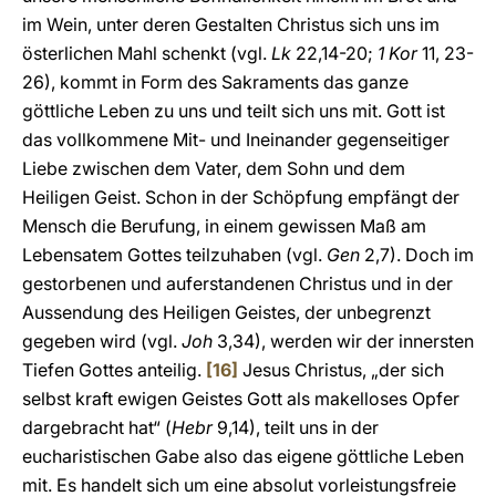
im Wein, unter deren Gestalten Christus sich uns im
österlichen Mahl schenkt (vgl.
Lk
22,14-20;
1 Kor
11, 23-
26), kommt in Form des Sakraments das ganze
göttliche Leben zu uns und teilt sich uns mit. Gott ist
das vollkommene Mit- und Ineinander gegenseitiger
Liebe zwischen dem Vater, dem Sohn und dem
Heiligen Geist. Schon in der Schöpfung empfängt der
Mensch die Berufung, in einem gewissen Maß am
Lebensatem Gottes teilzuhaben (vgl.
Gen
2,7). Doch im
gestorbenen und auferstandenen Christus und in der
Aussendung des Heiligen Geistes, der unbegrenzt
gegeben wird (vgl.
Joh
3,34), werden wir der innersten
Tiefen Gottes anteilig.
[16]
Jesus Christus, „der sich
selbst kraft ewigen Geistes Gott als makelloses Opfer
dargebracht hat“ (
Hebr
9,14), teilt uns in der
eucharistischen Gabe also das eigene göttliche Leben
mit. Es handelt sich um eine absolut vorleistungsfreie