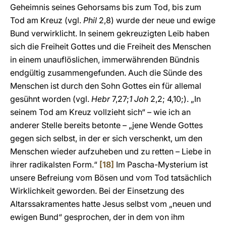
Geheimnis seines Gehorsams bis zum Tod, bis zum
Tod am Kreuz (vgl.
Phil
2,8) wurde der neue und ewige
Bund verwirklicht. In seinem gekreuzigten Leib haben
sich die Freiheit Gottes und die Freiheit des Menschen
in einem unauflöslichen, immerwährenden Bündnis
endgültig zusammengefunden. Auch die Sünde des
Menschen ist durch den Sohn Gottes ein für allemal
gesühnt worden (vgl.
Hebr
7,27;
1 Joh
2,2; 4,10;). „In
seinem Tod am Kreuz vollzieht sich“ – wie ich an
anderer Stelle bereits betonte – „jene Wende Gottes
gegen sich selbst, in der er sich verschenkt, um den
Menschen wieder aufzuheben und zu retten – Liebe in
ihrer radikalsten Form.“
[18]
Im Pascha-Mysterium ist
unsere Befreiung vom Bösen und vom Tod tatsächlich
Wirklichkeit geworden. Bei der Einsetzung des
Altarssakramentes hatte Jesus selbst vom „neuen und
ewigen Bund“ gesprochen, der in dem von ihm