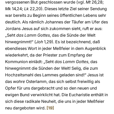
vergossenen Blut geschlossen wurde (vgl.
Mt
26,28;
Mk
14,24;
Lk
22,20). Dieses letzte Ziel seiner Sendung
war bereits zu Beginn seines öffentlichen Lebens sehr
deutlich. Als nämlich Johannes der Täufer am Ufer des
Jordans Jesus auf sich zukommen sieht, ruft er aus:
„Seht
das Lamm Gottes
, das die Sünde der Welt
hinwegnimmt!“ (
Joh
1,29). Es ist bezeichnend, daß
ebendieses Wort in jeder Meßfeier in dem Augenblick
wiederkehrt, da der Priester zum Empfang der
Kommunion einlädt: „Seht
das Lamm Gottes
, das
hinwegnimmt die Sünden der Welt! Selig, die zum
Hochzeitsmahl des Lammes geladen sind!“ Jesus ist
das
wahre
Osterlamm, das sich selbst freiwillig als
Opfer für uns dargebracht und so den neuen und
ewigen Bund verwirklicht hat. Die Eucharistie enthält in
sich diese radikale Neuheit, die uns in jeder Meßfeier
neu dargeboten wird.
[19]