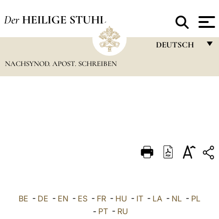
Der
HEILIGE STUHL
DEUTSCH
NACHSYNOD. APOST. SCHREIBEN
FRANÇAIS
ENGLISH
ITALIANO
PORTUGUÊS
ESPAÑOL
DEUTSCH
POLSKI
العربيّة
BE
-
DE
-
EN
-
ES
-
FR
-
HU
-
IT
-
LA
-
NL
-
PL
-
PT
-
RU
中文