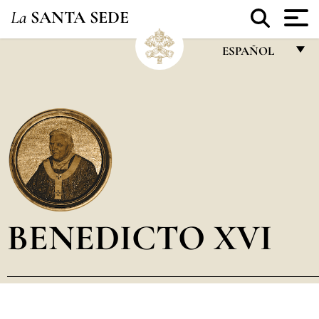
La
SANTA SEDE
ESPAÑOL
FRANÇAIS
ENGLISH
ITALIANO
PORTUGUÊS
ESPAÑOL
DEUTSCH
BENEDICTO XVI
POLSKI
العربيّة
中文