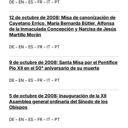
-
-
-
-
-
DE
EN
ES
FR
IT
PT
12 de octubre de 2008: Misa de canonización de
Cayetano Errico, María Bernarda Bütler, Alfonsa
de la Inmaculada Concepción y Narcisa de Jesús
Martillo Morán
-
-
-
-
-
DE
EN
ES
FR
IT
PT
9 de octubre de 2008: Santa Misa por el Pontífice
Pío XII en el 50° aniversario de su muerte
-
-
-
-
-
DE
EN
ES
FR
IT
PT
5 de octubre de 2008: Inauguración de la XII
Asamblea general ordinaria del Sínodo de los
Obispos
-
-
-
-
-
DE
EN
ES
FR
IT
PT