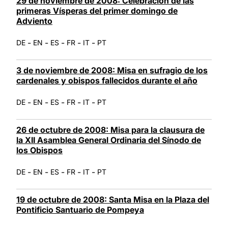
29 de noviembre de 2008: Celebración de las
primeras Vísperas del primer domingo de
Adviento
-
-
-
-
-
DE
EN
ES
FR
IT
PT
3 de noviembre de 2008: Misa en sufragio de los
cardenales y obispos fallecidos durante el año
-
-
-
-
-
DE
EN
ES
FR
IT
PT
26 de octubre de 2008: Misa para la clausura de
la XII Asamblea General Ordinaria del Sínodo de
los Obispos
-
-
-
-
-
DE
EN
ES
FR
IT
PT
19 de octubre de 2008: Santa Misa en la Plaza del
Pontificio Santuario de Pompeya