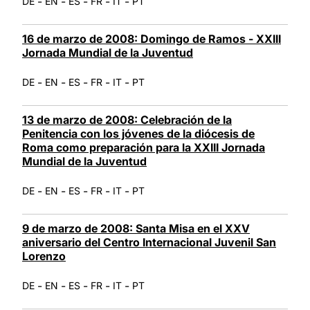
-
-
-
-
-
DE
EN
ES
FR
IT
PT
16 de marzo de 2008: Domingo de Ramos - XXIII
Jornada Mundial de la Juventud
-
-
-
-
-
DE
EN
ES
FR
IT
PT
13 de marzo de 2008: Celebración de la
Penitencia con los jóvenes de la diócesis de
Roma como preparación para la XXIII Jornada
Mundial de la Juventud
-
-
-
-
-
DE
EN
ES
FR
IT
PT
9 de marzo de 2008: Santa Misa en el XXV
aniversario del Centro Internacional Juvenil San
Lorenzo
-
-
-
-
-
DE
EN
ES
FR
IT
PT