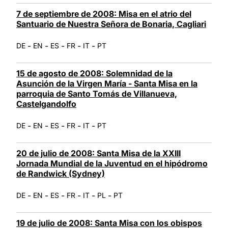
7 de septiembre de 2008: Misa en el atrio del
Santuario de Nuestra Señora de Bonaria, Cagliari
-
-
-
-
-
DE
EN
ES
FR
IT
PT
15 de agosto de 2008: Solemnidad de la
Asunción de la Virgen María - Santa Misa en la
parroquia de Santo Tomás de Villanueva,
Castelgandolfo
-
-
-
-
-
DE
EN
ES
FR
IT
PT
20 de julio de 2008: Santa Misa de la XXIII
Jornada Mundial de la Juventud en el hipódromo
de Randwick (Sydney)
-
-
-
-
-
-
DE
EN
ES
FR
IT
PL
PT
19 de julio de 2008: Santa Misa con los obispos