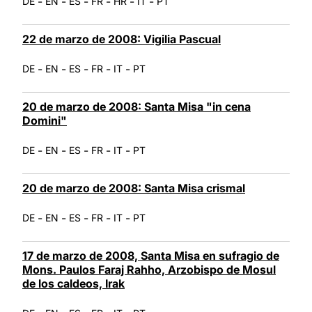
-
-
-
-
-
-
DE
EN
ES
FR
HR
IT
PT
22 de marzo de 2008: Vigilia Pascual
-
-
-
-
-
DE
EN
ES
FR
IT
PT
20 de marzo de 2008: Santa Misa "in cena
Domini"
-
-
-
-
-
DE
EN
ES
FR
IT
PT
20 de marzo de 2008: Santa Misa crismal
-
-
-
-
-
DE
EN
ES
FR
IT
PT
17 de marzo de 2008, Santa Misa en sufragio de
Mons. Paulos Faraj Rahho, Arzobispo de Mosul
de los caldeos, Irak