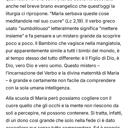
anche nel breve brano evangelico che quest’oggi la
liturgia ci ripropone. "Maria serbava queste cose
meditandole nel suo cuore" (
Lc
2,19). Il verbo greco
usato "
sumbállousa
" letteralmente significa "mettere
insieme" e fa pensare a un mistero grande da scoprire
poco a poco. Il Bambino che vagisce nella mangiatoia,
pur apparentemente simile a tutti i bimbi del mondo, è
al tempo stesso del tutto differente: è il Figlio di Dio, è
Dio, vero Dio e vero uomo. Questo mistero –
l’incarnazione del Verbo e la divina maternità di Maria
– è grande e certamente non facile da comprendere
con la sola umana intelligenza.
Alla scuola di Maria però possiamo cogliere con il
cuore quello che gli occhi e la mente non riescono da
soli a percepire, né possono contenere. Si tratta, infatti,
di un dono così grande che solo nella fede ci è dato
accogliere pur senza tutto comprendere. Ed è proprio