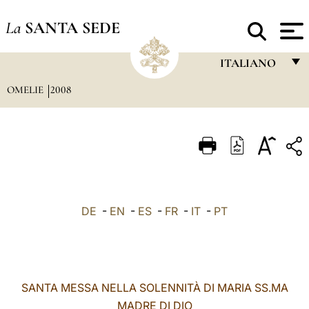
La
SANTA SEDE
ITALIANO
OMELIE
2008
FRANÇAIS
ENGLISH
ITALIANO
PORTUGUÊS
ESPAÑOL
DE
-
EN
-
ES
-
FR
-
IT
-
PT
DEUTSCH
POLSKI
العربيّة
SANTA MESSA NELLA SOLENNITÀ DI MARIA SS.MA
MADRE DI DIO
中文