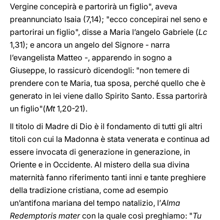
Vergine concepirà e partorirà un figlio", aveva
preannunciato Isaia (7,14); "ecco concepirai nel seno e
partorirai un figlio", disse a Maria l’angelo Gabriele (
Lc
1,31); e ancora un angelo del Signore - narra
l’evangelista Matteo -, apparendo in sogno a
Giuseppe, lo rassicurò dicendogli: "non temere di
prendere con te Maria, tua sposa, perché quello che è
generato in lei viene dallo Spirito Santo. Essa partorirà
un figlio"(
Mt
1,20-21).
Il titolo di Madre di Dio è il fondamento di tutti gli altri
titoli con cui la Madonna è stata venerata e continua ad
essere invocata di generazione in generazione, in
Oriente e in Occidente. Al mistero della sua divina
maternità fanno riferimento tanti inni e tante preghiere
della tradizione cristiana, come ad esempio
un’antifona mariana del tempo natalizio, l’
Alma
Redemptoris mater
con la quale così preghiamo: "
Tu