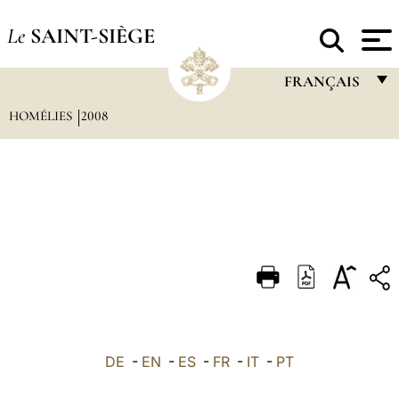
Le
SAINT-SIÈGE
FRANÇAIS
HOMÉLIES
2008
FRANÇAIS
ENGLISH
ITALIANO
PORTUGUÊS
ESPAÑOL
DEUTSCH
POLSKI
العربيّة
DE
-
EN
-
ES
-
FR
-
IT
-
PT
中文