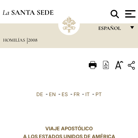
La
SANTA SEDE
ESPAÑOL
HOMILÍAS
2008
FRANÇAIS
ENGLISH
ITALIANO
PORTUGUÊS
ESPAÑOL
DE
-
EN
-
ES
-
FR
-
IT
-
PT
DEUTSCH
POLSKI
العربيّة
VIAJE APOSTÓLICO
A LOS ESTADOS UNIDOS DE AMÉRICA
中文