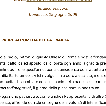
Basilica Vaticana
Domenica,
29 giugno 2008
 PADRE ALL'OMELIA DEL PATRIARCA
tro e Paolo, Patroni di questa Chiesa di Roma e posti a fondame
anta, cattolica ed apostolica, ci porta ogni anno la gradita 
antinopoli, che quest’anno, per la coincidenza con l’apertura 
ntità Bartolomeo I. A lui rivolgo il mio cordiale saluto, mentr
portunità di scambiare con lui il bacio della pace, nella com
atis redintegratio
", il giorno della piena comunione tra noi.
legazione patriarcale, come anche i Rappresentanti di altre 
senza, offrendo con ciò un segno della volontà di intensifica