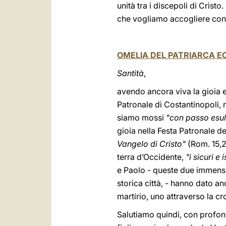
unità tra i discepoli di Crist
che vogliamo accogliere con 
OMELIA DEL PATRIARCA 
Santità
,
avendo ancora viva la gioia e
Patronale di Costantinopoli,
siamo mossi
"con passo esul
gioia nella Festa Patronale d
Vangelo di Cristo"
(Rom. 15,29
terra d’Occidente,
"i sicuri e 
e Paolo - queste due immense, 
storica città, - hanno dato a
martirio, uno attraverso la cr
Salutiamo quindi, con profon