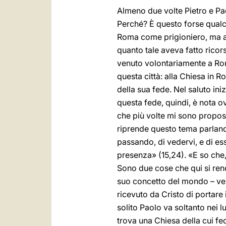
Almeno due volte Pietro e Pa
Perché? È questo forse qualc
Roma come prigioniero, ma a
quanto tale aveva fatto ricor
venuto volontariamente a Rom
questa città: alla Chiesa in R
della sua fede. Nel saluto ini
questa fede, quindi, è nota
che più volte mi sono proposto
riprende questo tema parland
passando, di vedervi, e di es
presenza» (15,24). «E so che,
Sono due cose che qui si ren
suo concetto del mondo – ver
ricevuto da Cristo di portare
solito Paolo va soltanto nei 
trova una Chiesa della cui fe