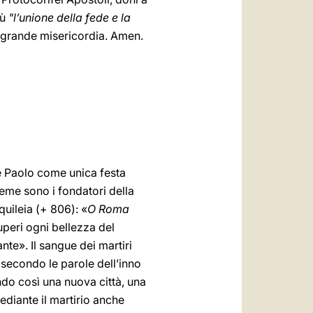
iù
"l’unione della fede e la
la grande misericordia. Amen.
 e Paolo come unica festa
sieme sono i fondatori della
quileia (+ 806): «
O Roma
uperi ogni bellezza del
te». Il sangue dei martiri
secondo le parole dell’inno
ndo così una nuova città, una
ediante il martirio anche