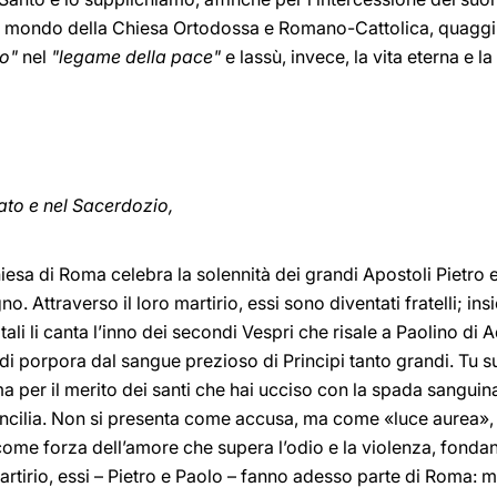
e nel mondo della Chiesa Ortodossa e Romano-Cattolica, quagg
to"
nel
"legame della pace"
e lassù, invece, la vita eterna e 
pato e nel Sacerdozio,
Chiesa di Roma celebra la solennità dei grandi Apostoli Pietro
no. Attraverso il loro martirio, essi sono diventati fratelli; in
i li canta l’inno dei secondi Vespri che risale a Paolino di A
di porpora dal sangue prezioso di Principi tanto grandi. Tu s
 per il merito dei santi che hai ucciso con la spada sanguinan
ncilia. Non si presenta come accusa, ma come «luce aurea», 
 come forza dell’amore che supera l’odio e la violenza, fonda
artirio, essi – Pietro e Paolo – fanno adesso parte di Roma: m