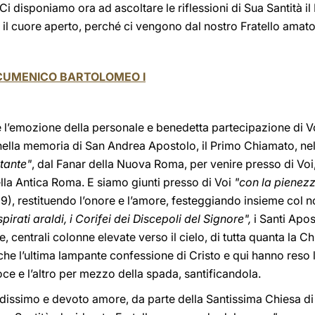
o. Ci disponiamo ora ad ascoltare le riflessioni di Sua Santità 
il cuore aperto, perché ci vengono dal nostro Fratello amato
ECUMENICO BARTOLOMEO I
 l’emozione della personale e benedetta partecipazione di Vo
 nella memoria di San Andrea Apostolo, il Primo Chiamato, ne
tante"
, dal Fanar della Nuova Roma, per venire presso di Voi,
ella Antica Roma. E siamo giunti presso di Voi
"con la pienezz
), restituendo l’onore e l’amore, festeggiando insieme col no
ispirati araldi, i Corifei dei Discepoli del Signore",
i Santi Apost
centrali colonne elevate verso il cielo, di tutta quanta la Chi
nche l’ultima lampante confessione di Cristo e qui hanno reso l
oce e l’altro per mezzo della spada, santificandola.
dissimo e devoto amore, da parte della Santissima Chiesa di 