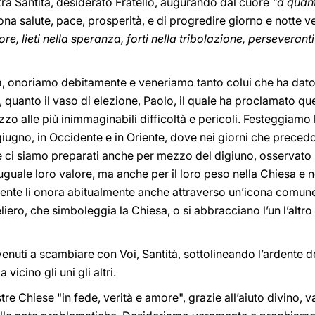
stra Santità, desiderato Fratello, augurando dal cuore
"a quan
na salute, pace, prosperità, e di progredire giorno e notte 
ore, lieti nella speranza, forti nella tribolazione, perseverant
tà, onoriamo debitamente e veneriamo tanto colui che ha dato
ro, quanto il vaso di elezione, Paolo, il quale ha proclamato q
ezzo alle più inimmaginabili difficoltà e pericoli. Festeggiamo
 giugno, in Occidente e in Oriente, dove nei giorni che prece
te ci siamo preparati anche per mezzo del digiuno, osservato 
guale loro valore, ma anche per il loro peso nella Chiesa e n
’Oriente li onora abitualmente anche attraverso un’icona comun
iero, che simboleggia la Chiesa, o si abbracciano l’un l’altro
nuti a scambiare con Voi, Santità, sottolineando l’ardente de
icino gli uni gli altri.
tre Chiese "in fede, verità e amore", grazie all’aiuto divino, va