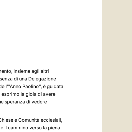
العربيّة
中文
LATINE
nto, insieme agli altri
presenza di una Delegazione
dell’"Anno Paolino", è guidata
e esprimo la gioia di avere
une speranza di vedere
Chiese e Comunità ecclesiali,
re il cammino verso la piena