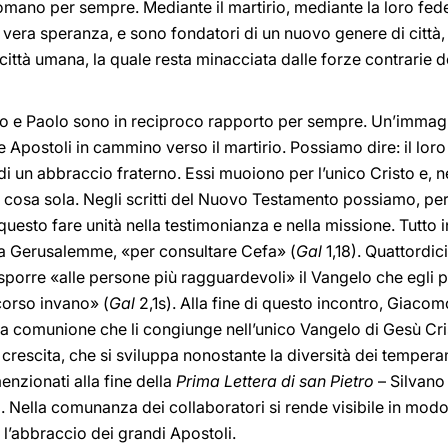
romano per sempre. Mediante il martirio, mediante la loro fede
 vera speranza, e sono fondatori di un nuovo genere di città
ittà umana, la quale resta minacciata dalle forze contrarie 
ietro e Paolo sono in reciproco rapporto per sempre. Un’immagi
e Apostoli in cammino verso il martirio. Possiamo dire: il loro 
di un abbraccio fraterno. Essi muoiono per l’unico Cristo e, n
 cosa sola. Negli scritti del Nuovo Testamento possiamo, per 
questo fare unità nella testimonianza e nella missione. Tutto 
 a Gerusalemme, «per consultare Cefa» (
Gal
1,18). Quattordici
orre «alle persone più ragguardevoli» il Vangelo che egli pr
 corso invano» (
Gal
2,1s). Alla fine di questo incontro, Giaco
la comunione che li congiunge nell’unico Vangelo di Gesù Cri
 crescita, che si sviluppa nonostante la diversità dei tempera
menzionati alla fine della
Prima Lettera di san Pietro
– Silvano
olo. Nella comunanza dei collaboratori si rende visibile in mod
l’abbraccio dei grandi Apostoli.