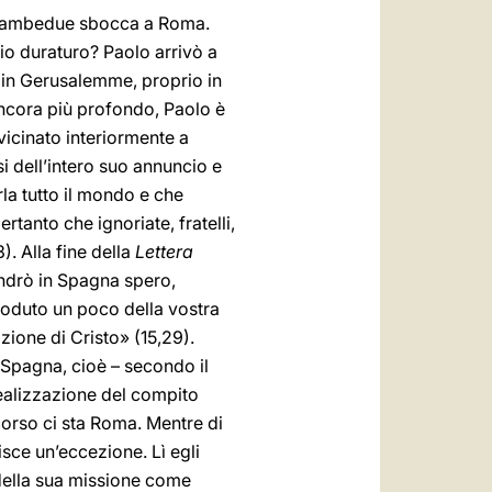
 di ambedue sbocca a Roma.
io duraturo? Paolo arrivò a
 in Gerusalemme, proprio in
 ancora più profondo, Paolo è
vicinato interiormente a
si dell’intero suo annuncio e
rla tutto il mondo e che
rtanto che ignoriate, fratelli,
). Alla fine della
Lettera
ndrò in Spagna spero,
 goduto un poco della vostra
ione di Cristo» (15,29).
 Spagna, cioè – secondo il
ealizzazione del compito
corso ci sta Roma. Mentre di
isce un’eccezione. Lì egli
 della sua missione come