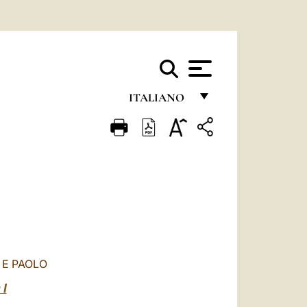
ITALIANO
FRANÇAIS
ENGLISH
ITALIANO
PORTUGUÊS
ESPAÑOL
DEUTSCH
 E PAOLO
POLSKI
I