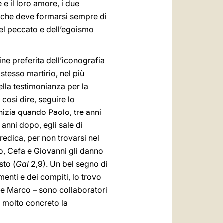
 e il loro amore, i due
, che deve formarsi sempre di
del peccato e dell’egoismo
ne preferita dell’iconografia
stesso martirio, nel più
ella testimonianza per la
così dire, seguire lo
inizia quando Paolo, tre anni
 anni dopo, egli sale di
edica, per non trovarsi nel
mo, Cefa e Giovanni gli danno
sto (
Gal
2,9). Un bel segno di
menti e dei compiti, lo trovo
 e Marco – sono collaboratori
o molto concreto la