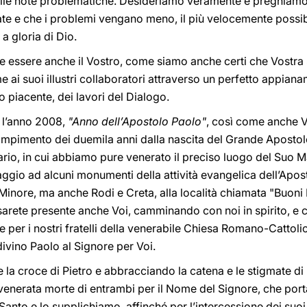
 alle note problematiche. Desideriamo veramente e preghiamo
rate e che i problemi vengano meno, il più velocemente possib
 a gloria di Dio.
 essere anche il Vostro, come siamo anche certi che Vostra S
 ai suoi illustri collaboratori attraverso un perfetto appiana
 piacente, dei lavori del Dialogo.
 l’anno 2008,
"Anno dell’Apostolo Paolo"
, così come anche V
ompimento dei duemila anni dalla nascita del Grande Apostolo.
ario, in cui abbiamo pure venerato il preciso luogo del Suo 
aggio ad alcuni monumenti della attività evangelica dell’Apos
a Minore, ma anche Rodi e Creta, alla località chiamata "Buoni P
, sarete presente anche Voi, camminando con noi in spirito, 
e per i nostri fratelli della venerabile Chiesa Romano-Cattoli
divino Paolo al Signore per Voi.
e la croce di Pietro e abbracciando la catena e le stigmate d
a venerata morte di entrambi per il Nome del Signore, che port
 Santo e lo supplichiamo, affinché per l’intercessione dei suoi