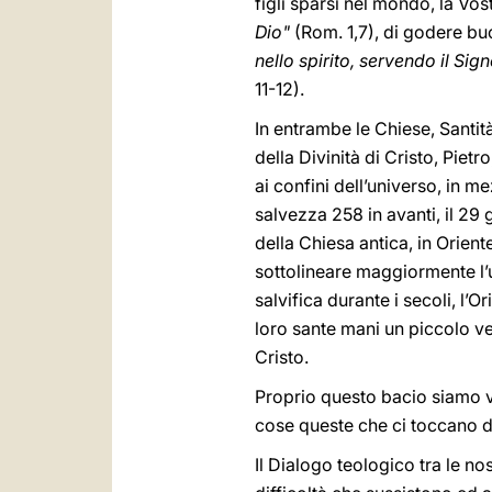
figli sparsi nel mondo, la Vo
Dio"
(Rom. 1,7), di godere buo
nello spirito, servendo il Sign
11-12).
In entrambe le Chiese, Santi
della Divinità di Cristo, Piet
ai confini dell’universo, in m
salvezza 258 in avanti, il 29
della Chiesa antica, in Orien
sottolineare maggiormente l’u
salvifica durante i secoli, l
loro sante mani un piccolo vel
Cristo.
Proprio questo bacio siamo ve
cose queste che ci toccano da v
Il Dialogo teologico tra le nos