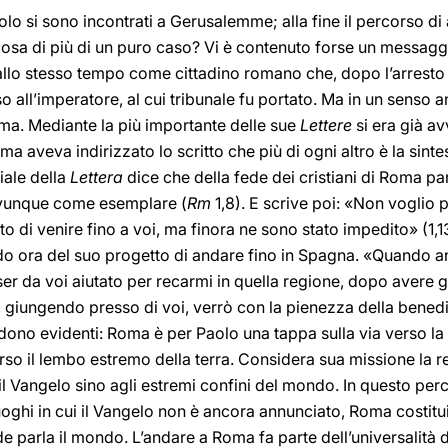
olo si sono incontrati a Gerusalemme; alla fine il percorso
osa di più di un puro caso? Vi è contenuto forse un messagg
llo stesso tempo come cittadino romano che, dopo l’arresto
so all’imperatore, al cui tribunale fu portato. Ma in un senso
a. Mediante la più importante delle sue
Lettere
si era già av
oma aveva indirizzato lo scritto che più di ogni altro è la sinte
ziale della
Lettera
dice che della fede dei cristiani di Roma pa
 ovunque come esemplare (
Rm
1,8). E scrive poi: «Non voglio pe
 di venire fino a voi, ma finora ne sono stato impedito» (1,13
o ora del suo progetto di andare fino in Spagna. «Quando a
ser da voi aiutato per recarmi in quella regione, dopo avere
 giungendo presso di voi, verrò con la pienezza della benediz
dono evidenti: Roma è per Paolo una tappa sulla via verso la
so il lembo estremo della terra. Considera sua missione la r
 il Vangelo sino agli estremi confini del mondo. In questo per
luoghi in cui il Vangelo non è ancora annunciato, Roma costitu
de parla il mondo. L’andare a Roma fa parte dell’universalità