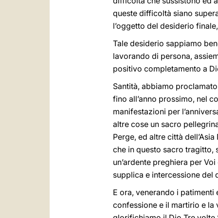
difficoltà che sussistono ed
queste difficoltà siano supe
l’oggetto del desiderio finale,
Tale desiderio sappiamo bene
lavorando di persona, assieme
positivo completamento a Dio
Santità, abbiamo proclamato
fino all’anno prossimo, nel c
manifestazioni per l’annivers
altre cose un sacro pellegrin
Perge, ed altre città dell’Asi
che in questo sacro tragitto
un’ardente preghiera per Voi 
supplica e intercessione del 
E ora, venerando i patimenti 
confessione e il martirio e l
glorifichiamo il Dio Tre volte