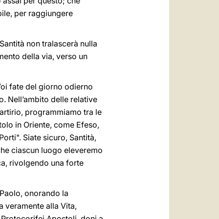
 assai per questo; che
ile, per raggiungere
antità non tralascerà nulla
mento della via, verso un
oi fate del giorno odierno
 Nell’ambito delle relative
Martirio, programmiamo tra le
tolo in Oriente, come Efeso,
orti". Siate sicuro, Santità,
e che ciascun luogo eleveremo
ca, rivolgendo una forte
i Paolo, onorando la
a veramente alla Vita,
 Protocorifei Apostoli, doni a