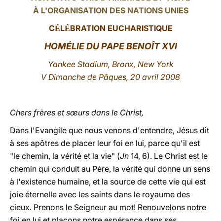
À L'ORGANISATION DES NATIONS UNIES
LATINE
C
L
BRATION EUCHARISTIQUE
É
É
HOMÉLIE DU PAPE BENOÎT XVI
Yankee Stadium, Bronx, New York
V Dimanche de Pâques, 20 avril 2008
Chers frères et sœurs dans le Christ,
Dans l'Evangile que nous venons d'entendre, Jésus dit
à ses apôtres de placer leur foi en lui, parce qu'il est
"le chemin, la vérité et la vie" (
Jn
14, 6). Le Christ est le
chemin qui conduit au Père, la vérité qui donne un sens
à l'existence humaine, et la source de cette vie qui est
joie éternelle avec les saints dans le royaume des
cieux. Prenons le Seigneur au mot! Renouvelons notre
foi en lui et plaçons notre espérance dans ses