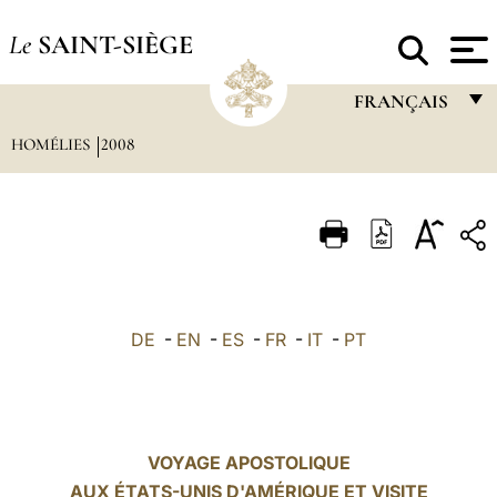
Le
SAINT-SIÈGE
FRANÇAIS
HOMÉLIES
2008
FRANÇAIS
ENGLISH
ITALIANO
PORTUGUÊS
ESPAÑOL
DE
-
EN
-
ES
-
FR
-
IT
-
PT
DEUTSCH
POLSKI
العربيّة
VOYAGE APOSTOLIQUE
AUX ÉTATS-UNIS D'AMÉRIQUE ET VISITE
中文