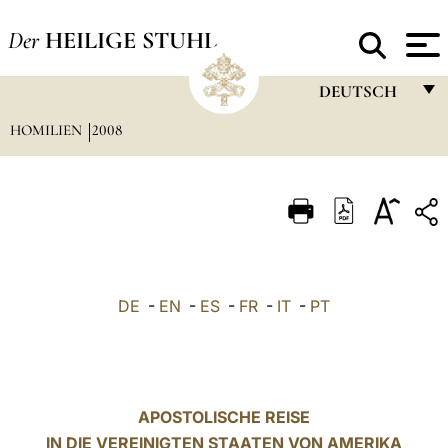
Der
HEILIGE STUHL
DEUTSCH
HOMILIEN
2008
FRANÇAIS
ENGLISH
ITALIANO
PORTUGUÊS
ESPAÑOL
DE
-
EN
-
ES
-
FR
-
IT
-
PT
DEUTSCH
POLSKI
العربيّة
APOSTOLISCHE REISE
IN DIE VEREINIGTEN STAATEN VON AMERIKA
中文