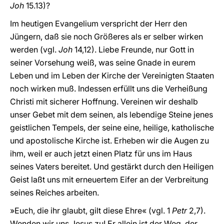
Joh
15.13)?
Im heutigen Evangelium verspricht der Herr den
Jüngern, daß sie noch Größeres als er selber wirken
werden (vgl.
Joh
14,12). Liebe Freunde, nur Gott in
seiner Vorsehung weiß, was seine Gnade in eurem
Leben und im Leben der Kirche der Vereinigten Staaten
noch wirken muß. Indessen erfüllt uns die Verheißung
Christi mit sicherer Hoffnung. Vereinen wir deshalb
unser Gebet mit dem seinen, als lebendige Steine jenes
geistlichen Tempels, der seine eine, heilige, katholische
und apostolische Kirche ist. Erheben wir die Augen zu
ihm, weil er auch jetzt einen Platz für uns im Haus
seines Vaters bereitet. Und gestärkt durch den Heiligen
Geist laßt uns mit erneuertem Eifer an der Verbreitung
seines Reiches arbeiten.
»Euch, die ihr glaubt, gilt diese Ehre« (vgl. 1
Petr
2,7).
Wenden wir uns Jesus zu! Er allein ist der Weg, der