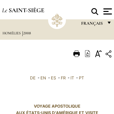
Le
SAINT-SIÈGE
FRANÇAIS
HOMÉLIES
2008
FRANÇAIS
ENGLISH
ITALIANO
PORTUGUÊS
ESPAÑOL
DE
-
EN
-
ES
-
FR
-
IT
-
PT
DEUTSCH
POLSKI
العربيّة
VOYAGE APOSTOLIQUE
AUX ÉTATS-UNIS D'AMÉRIQUE ET VISITE
中文