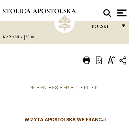
STOLICA APOSTOLSKA
POLSKI
KAZANIA
2008
FRANÇAIS
ENGLISH
ITALIANO
PORTUGUÊS
ESPAÑOL
DE
-
EN
-
ES
-
FR
-
IT
-
PL
-
PT
DEUTSCH
POLSKI
العربيّة
WIZYTA APOSTOLSKA WE FRANCJI
中文