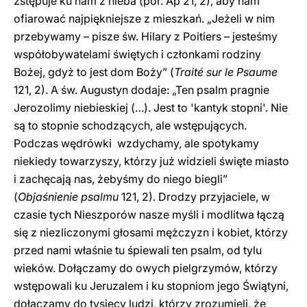
zstępuje ku nam z nieba (por. Ap 21, 2), aby nam
ofiarować najpiękniejsze z mieszkań. „Jeżeli w nim
przebywamy – pisze św. Hilary z Poitiers – jesteśmy
współobywatelami świętych i członkami rodziny
Bożej, gdyż to jest dom Boży” (
Traité sur le Psaume
121, 2). A św. Augustyn dodaje: „Ten psalm pragnie
Jerozolimy niebieskiej (…). Jest to 'kantyk stopni'. Nie
są to stopnie schodzących, ale wstępujących.
Podczas wędrówki wzdychamy, ale spotykamy
niekiedy towarzyszy, którzy już widzieli święte miasto
i zachęcają nas, żebyśmy do niego biegli”
(
Objaśnienie psalmu
121, 2). Drodzy przyjaciele, w
czasie tych Nieszporów nasze myśli i modlitwa łączą
się z niezliczonymi głosami mężczyzn i kobiet, którzy
przed nami właśnie tu śpiewali ten psalm, od tylu
wieków. Dołączamy do owych pielgrzymów, którzy
wstępowali ku Jeruzalem i ku stopniom jego Świątyni,
dołączamy do tysięcy ludzi, którzy zrozumieli, że