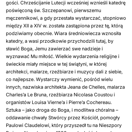
gości. Chrześcijanie Lutecji wcześniej wznieśli katedrę
poświęconą św. Szczepanowi, pierwszemu
męczennikowi, a gdy przestała wystarczać, stopniowo
między XII a XIV w. została zastąpiona przez tę, którą
podziwiamy obecnie. Wiara średniowiecza wznosiła
katedry, a wasi przodkowie przychodzili tutaj, by
sławić Boga, Jemu zawierzać swe nadzieje i
wyznawać Mu miłość. Wielkie wydarzenia religijne i
świeckie miały miejsce w tej świątyni, w której
architekci, malarze, rzeźbiarze i muzycy dali z siebie,
co najlepsze. Wystarczy wymienić, pośród wielu
innych, nazwiska architekta Jeana de Chelles, malarza
Charles’a Le Bruna, rzeźbiarza Nicolasa Coustou i
organistów Louisa Vierne’a i Pierre’a Cochereau.
Sztuka – jako droga do Boga, i modlitwa chóralna –
oddawanie chwały Stwórcy przez Kościół, pomogły
Paulowi Claudelowi, który przyszedł tu na Nieszpory