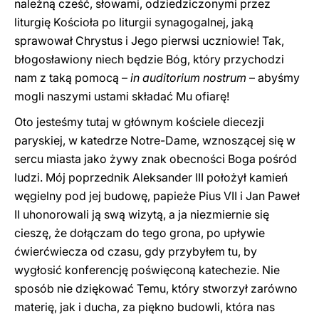
należną cześć, słowami, odziedziczonymi przez
liturgię Kościoła po liturgii synagogalnej, jaką
sprawował Chrystus i Jego pierwsi uczniowie! Tak,
błogosławiony niech będzie Bóg, który przychodzi
nam z taką pomocą –
in auditorium nostrum
– abyśmy
mogli naszymi ustami składać Mu ofiarę!
Oto jesteśmy tutaj w głównym kościele diecezji
paryskiej, w katedrze Notre-Dame, wznoszącej się w
sercu miasta jako żywy znak obecności Boga pośród
ludzi. Mój poprzednik Aleksander III położył kamień
węgielny pod jej budowę, papieże Pius VII i Jan Paweł
II uhonorowali ją swą wizytą, a ja niezmiernie się
cieszę, że dołączam do tego grona, po upływie
ćwierćwiecza od czasu, gdy przybyłem tu, by
wygłosić konferencję poświęconą katechezie. Nie
sposób nie dziękować Temu, który stworzył zarówno
materię, jak i ducha, za piękno budowli, która nas