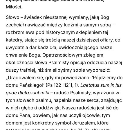
Miłości.
Słowo – świadek nieustannej wymiany, jaką Bóg
zechciał nawiązać między ludźmi a samym sobą –
rozbrzmiewa pod historycznym sklepieniem tej
katedry, stając się treścią naszej dzisiejszej ofiary, co
uwydatnia dar kadzidła, uwidoczniającego nasze
chwalenie Boga. Opatrznościowym zbiegiem
okoliczności słowa Psalmisty opisują odczucia naszej
duszy trafniej, niż śmielibyśmy sobie wyobrazić:
„Uradowałem się, gdy mi powiedziano: ‘Pójdziemy do
domu Pańskiego!’ (Ps 122 [121], 1).
Laetatus sum in his
quae dicta sunt mihi
– radość Psalmisty, wyrażona w
tych słowach psalmu, napełnia nasze serca, znajdując
w nich głęboki oddźwięk. Naszą radością jest iść do
domu Pana, bowiem, jak nas uczyli ojcowie, tym
domem jest konkretny symbol Jeruzalem, które