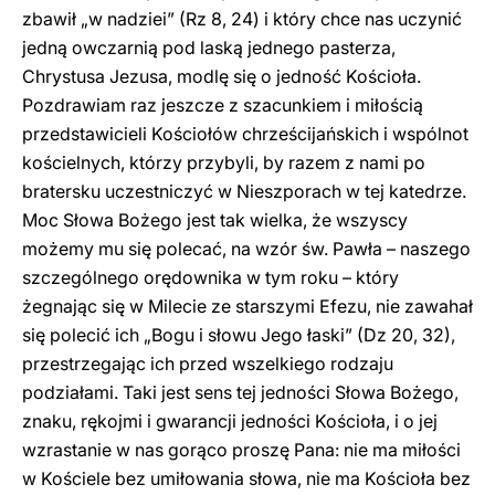
zbawił „w nadziei” (Rz 8, 24) i który chce nas uczynić
jedną owczarnią pod laską jednego pasterza,
Chrystusa Jezusa, modlę się o jedność Kościoła.
Pozdrawiam raz jeszcze z szacunkiem i miłością
przedstawicieli Kościołów chrześcijańskich i wspólnot
kościelnych, którzy przybyli, by razem z nami po
bratersku uczestniczyć w Nieszporach w tej katedrze.
Moc Słowa Bożego jest tak wielka, że wszyscy
możemy mu się polecać, na wzór św. Pawła – naszego
szczególnego orędownika w tym roku – który
żegnając się w Milecie ze starszymi Efezu, nie zawahał
się polecić ich „Bogu i słowu Jego łaski” (Dz 20, 32),
przestrzegając ich przed wszelkiego rodzaju
podziałami. Taki jest sens tej jedności Słowa Bożego,
znaku, rękojmi i gwarancji jedności Kościoła, i o jej
wzrastanie w nas gorąco proszę Pana: nie ma miłości
w Kościele bez umiłowania słowa, nie ma Kościoła bez