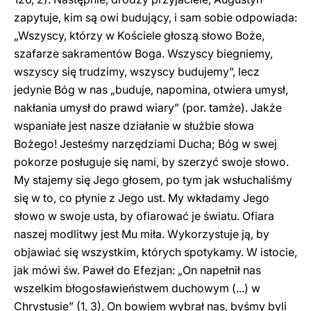
zapytuje, kim są owi budujący, i sam sobie odpowiada:
„Wszyscy, którzy w Kościele głoszą słowo Boże,
szafarze sakramentów Boga. Wszyscy biegniemy,
wszyscy się trudzimy, wszyscy budujemy”, lecz
jedynie Bóg w nas „buduje, napomina, otwiera umysł,
nakłania umysł do prawd wiary” (por. tamże). Jakże
wspaniałe jest nasze działanie w służbie słowa
Bożego! Jesteśmy narzędziami Ducha; Bóg w swej
pokorze posługuje się nami, by szerzyć swoje słowo.
My stajemy się Jego głosem, po tym jak wsłuchaliśmy
się w to, co płynie z Jego ust. My wkładamy Jego
słowo w swoje usta, by ofiarować je światu. Ofiara
naszej modlitwy jest Mu miła. Wykorzystuje ją, by
objawiać się wszystkim, których spotykamy. W istocie,
jak mówi św. Paweł do Efezjan: „On napełnił nas
wszelkim błogosławieństwem duchowym (...) w
Chrystusie” (1, 3), On bowiem wybrał nas, byśmy byli