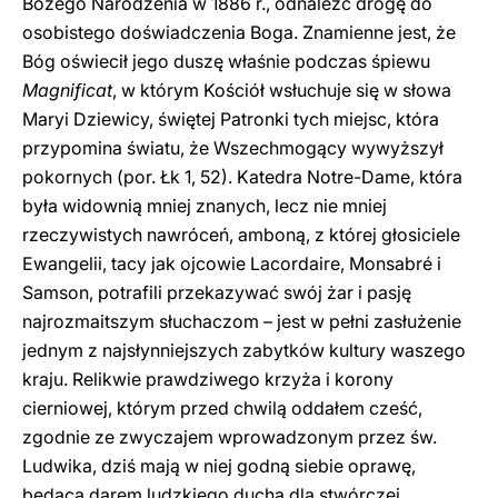
Bożego Narodzenia w 1886 r., odnaleźć drogę do
osobistego doświadczenia Boga. Znamienne jest, że
Bóg oświecił jego duszę właśnie podczas śpiewu
Magnificat
, w którym Kościół wsłuchuje się w słowa
Maryi Dziewicy, świętej Patronki tych miejsc, która
przypomina światu, że Wszechmogący wywyższył
pokornych (por. Łk 1, 52). Katedra Notre-Dame, która
była widownią mniej znanych, lecz nie mniej
rzeczywistych nawróceń, amboną, z której głosiciele
Ewangelii, tacy jak ojcowie Lacordaire, Monsabré i
Samson, potrafili przekazywać swój żar i pasję
najrozmaitszym słuchaczom – jest w pełni zasłużenie
jednym z najsłynniejszych zabytków kultury waszego
kraju. Relikwie prawdziwego krzyża i korony
cierniowej, którym przed chwilą oddałem cześć,
zgodnie ze zwyczajem wprowadzonym przez św.
Ludwika, dziś mają w niej godną siebie oprawę,
będącą darem ludzkiego ducha dla stwórczej