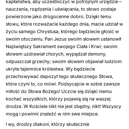
kapłaństwa, aby uczestniczyć w potrójnym urzędzie –
nauczania, rządzenia i uświęcania, to słowo zostaje
powierzone jako drogocenne dobro. Dzięki temu
słowu, które rozważacie każdego dnia, macie udział w
życiu samego Chrystusa, którego będziecie głosić w
swoim otoczeniu. Pan Jezus swoim słowem ustanowił
Najświętszy Sakrament swojego Ciała i Krwi; swoim
słowem uzdrawiał chorych, wypędzał demony,
odpuszczał grzechy; swoim słowem objawiał ludziom
ukryte tajemnice królestwa. Wy będziecie
przechowywać depozyt tego skutecznego Słowa,
które czyni to, co mówi. Podsycajcie w sobie zawsze
miłość do Słowa Bożego! Uczcie się dzięki niemu
kochać wszystkich, którzy pojawią się na waszej
drodze. W Kościele nikt nie jest zbędny, nikt! Wszyscy
mogą i powinni znaleźć w nim swe miejsce.
I wy, drodzy diakoni, którzy skutecznie