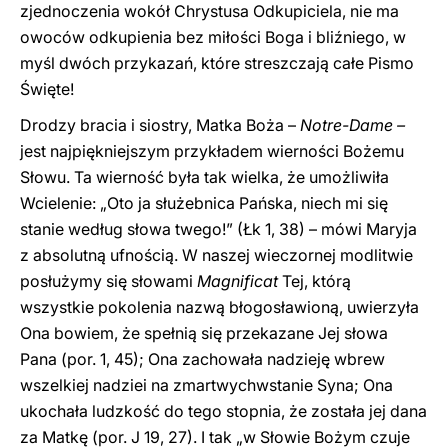
zjednoczenia wokół Chrystusa Odkupiciela, nie ma
owoców odkupienia bez miłości Boga i bliźniego, w
myśl dwóch przykazań, które streszczają całe Pismo
Święte!
Drodzy bracia i siostry, Matka Boża –
Notre-Dame –
jest najpiękniejszym przykładem wierności Bożemu
Słowu. Ta wierność była tak wielka, że umożliwiła
Wcielenie: „Oto ja służebnica Pańska, niech mi się
stanie według słowa twego!” (Łk 1, 38) – mówi Maryja
z absolutną ufnością. W naszej wieczornej modlitwie
posłużymy się słowami
Magnificat
Tej, którą
wszystkie pokolenia nazwą błogosławioną, uwierzyła
Ona bowiem, że spełnią się przekazane Jej słowa
Pana (por. 1, 45); Ona zachowała nadzieję wbrew
wszelkiej nadziei na zmartwychwstanie Syna; Ona
ukochała ludzkość do tego stopnia, że została jej dana
za Matkę (por. J 19, 27). I tak „w Słowie Bożym czuje