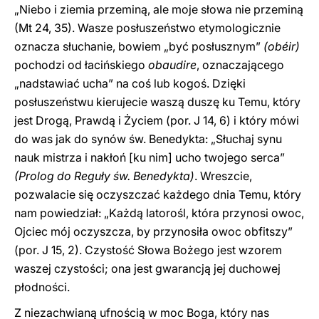
„Niebo i ziemia przeminą, ale moje słowa nie przeminą
(Mt 24, 35). Wasze posłuszeństwo etymologicznie
oznacza słuchanie, bowiem „być posłusznym”
(obéir)
pochodzi od łacińskiego
obaudire
, oznaczającego
„nadstawiać ucha” na coś lub kogoś. Dzięki
posłuszeństwu kierujecie waszą duszę ku Temu, który
jest Drogą, Prawdą i Życiem (por. J 14, 6) i który mówi
do was jak do synów św. Benedykta: „Słuchaj synu
nauk mistrza i nakłoń [ku nim] ucho twojego serca”
(Prolog do Reguły św. Benedykta)
. Wreszcie,
pozwalacie się oczyszczać każdego dnia Temu, który
nam powiedział: „Każdą latorośl, która przynosi owoc,
Ojciec mój oczyszcza, by przynosiła owoc obfitszy”
(por. J 15, 2). Czystość Słowa Bożego jest wzorem
waszej czystości; ona jest gwarancją jej duchowej
płodności.
Z niezachwianą ufnością w moc Boga, który nas