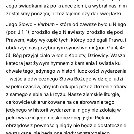
Jego świadkami aż po krańce ziemi, a wybrał nas, nim
zostaliśmy poczęci, przez tajemniczy dar swej łaski.
Jego Słowo –
Verbum
– które od zawsze było u Niego
(por. J 1, 1), zrodziło się z Niewiasty, zrodziło się pod
Prawem, «aby wykupić tych, którzy podlegali Prawu, i
obdarzyć nas przybranym synostwem» (por. Ga 4, 4-
5). Bóg przyjął ciało w łonie Kobiety, Dziewicy. Wasza
katedra jest żywym hymnem z kamienia i światła ku
chwale tego jedynego w historii ludzkości wydarzenia
– wejścia odwiecznego Słowa Bożego w dzieje ludzi
w pełni czasów, aby ich odkupić przez złożenie ofiary
z samego siebie na krzyżu. Nasze ziemskie liturgie,
całkowicie ukierunkowane na celebrowanie tego
jedynego w historii wydarzenia, nigdy nie zdołają w
pełni wyrazić jego nieskończonej głębi. Piękno
obrzędów z pewnością nigdy nie będzie dostatecznie
wyszukane, nie będą one nigdy wystarczająco