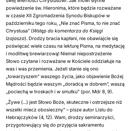
swej wierności Chrystusowi. Jak mówi słynne
powiedzenie św. Hieronima, które będzie rozważane
w czasie XII Zgromadzenia Synodu Biskupów w
październiku tego roku, „Nie znać Pisma, to nie znać
Chrystusa” (
Wstęp do komentarza do Księgi
Izajasza
). Drodzy bracia kapłani, nie obawiajcie się
poświęcać wiele czasu na lekturę Pisma, na medytację
i modlitwę brewiarzową! Niemal niepostrzeżenie
Słowo czytane i rozważane w Kościele oddziałuje na
was i was przemienia. Jeżeli stanie się ono
„towarzyszem” waszego życia, jako objawienie Bożej
Mądrości będzie waszym „doradcą w dobrem”, waszą
„pociechą w troskach i w smutku” (por. Mdr 8, 9).
„Żywe (...) jest Słowo Boże, skuteczne i ostrzejsze niż
wszelki miecz obosieczny” – pisze autor Listu do
Hebrajczyków (4, 12). Wam, drodzy seminarzyści,
przygotowujący się do przyjęcia sakramentu