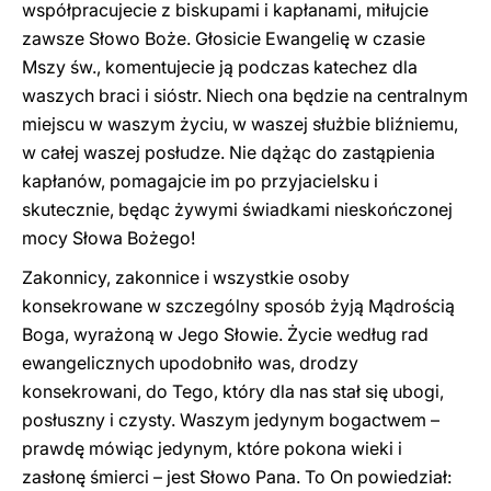
współpracujecie z biskupami i kapłanami, miłujcie
zawsze Słowo Boże. Głosicie Ewangelię w czasie
Mszy św., komentujecie ją podczas katechez dla
waszych braci i sióstr. Niech ona będzie na centralnym
miejscu w waszym życiu, w waszej służbie bliźniemu,
w całej waszej posłudze. Nie dążąc do zastąpienia
kapłanów, pomagajcie im po przyjacielsku i
skutecznie, będąc żywymi świadkami nieskończonej
mocy Słowa Bożego!
Zakonnicy, zakonnice i wszystkie osoby
konsekrowane w szczególny sposób żyją Mądrością
Boga, wyrażoną w Jego Słowie. Życie według rad
ewangelicznych upodobniło was, drodzy
konsekrowani, do Tego, który dla nas stał się ubogi,
posłuszny i czysty. Waszym jedynym bogactwem –
prawdę mówiąc jedynym, które pokona wieki i
zasłonę śmierci – jest Słowo Pana. To On powiedział: