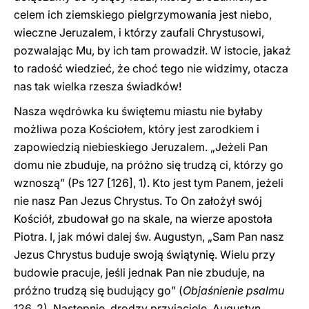
celem ich ziemskiego pielgrzymowania jest niebo,
wieczne Jeruzalem, i którzy zaufali Chrystusowi,
pozwalając Mu, by ich tam prowadził. W istocie, jakaż
to radość wiedzieć, że choć tego nie widzimy, otacza
nas tak wielka rzesza świadków!
Nasza wędrówka ku świętemu miastu nie byłaby
możliwa poza Kościołem, który jest zarodkiem i
zapowiedzią niebieskiego Jeruzalem. „Jeżeli Pan
domu nie zbuduje, na próżno się trudzą ci, którzy go
wznoszą” (Ps 127 [126], 1). Kto jest tym Panem, jeżeli
nie nasz Pan Jezus Chrystus. To On założył swój
Kościół, zbudował go na skale, na wierze apostoła
Piotra. I, jak mówi dalej św. Augustyn, „Sam Pan nasz
Jezus Chrystus buduje swoją świątynię. Wielu przy
budowie pracuje, jeśli jednak Pan nie zbuduje, na
próżno trudzą się budujący go” (
Objaśnienie psalmu
126, 2). Następnie, drodzy przyjaciele, Augustyn