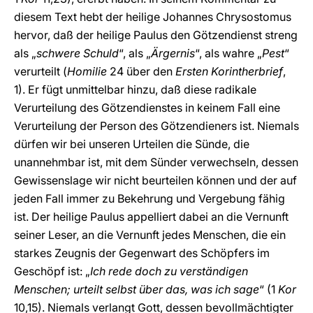
diesem Text hebt der heilige Johannes Chrysostomus
hervor, daß der heilige Paulus den Götzendienst streng
als „
schwere Schuld
“, als „
Ärgernis
“, als wahre „
Pest
“
verurteilt (
Homilie
24 über den
Ersten Korintherbrief
,
1). Er fügt unmittelbar hinzu, daß diese radikale
Verurteilung des Götzendienstes in keinem Fall eine
Verurteilung der Person des Götzendieners ist. Niemals
dürfen wir bei unseren Urteilen die Sünde, die
unannehmbar ist, mit dem Sünder verwechseln, dessen
Gewissenslage wir nicht beurteilen können und der auf
jeden Fall immer zu Bekehrung und Vergebung fähig
ist. Der heilige Paulus appelliert dabei an die Vernunft
seiner Leser, an die Vernunft jedes Menschen, die ein
starkes Zeugnis der Gegenwart des Schöpfers im
Geschöpf ist: „
Ich rede doch zu verständigen
Menschen; urteilt selbst über das, was ich sage
“ (1
Kor
10,15). Niemals verlangt Gott, dessen bevollmächtigter