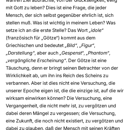
wahren Ziel abbrachte, von der Glückseligkeit, ewig
mit Gott zu leben? Dies ist eine Frage, die jeder
Mensch, der sich selbst gegenüber ehrlich ist, sich
stellen muß. Was ist wichtig in meinem Leben? Was
setze ich an die erste Stelle? Das Wort
„idole“
(französisch für „Götze“) kommt aus dem
Griechischen und bedeutet
„Bild“
,
„Figur“
,
„Darstellung“
, aber auch
„Gespenst“
,
„Phantom“
,
„vergängliche Erscheinung“
. Der Götze ist eine
Täuschung, denn er bringt seinen Betrachter von der
Wirklichkeit ab, um ihn ins Reich des Scheins zu
verbannen. Aber ist dies nicht eine Versuchung, die
unserer Epoche eigen ist, die die einzige ist, auf die wir
wirksam einwirken können? Die Versuchung, eine
Vergangenheit, die nicht mehr ist, zu vergötzen und
dabei deren Mängel zu vergessen; die Versuchung,
eine Zukunft, die noch nicht existiert, zu vergötzen und
dabei zu glauben, daß der Mensch mit seinen Kräften