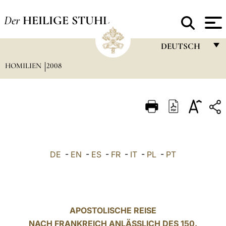
Der
HEILIGE STUHL
DEUTSCH
HOMILIEN
2008
FRANÇAIS
ENGLISH
ITALIANO
PORTUGUÊS
ESPAÑOL
DE
-
EN
-
ES
-
FR
-
IT
-
PL
-
PT
DEUTSCH
POLSKI
العربيّة
APOSTOLISCHE REISE
NACH FRANKREICH ANLÄSSLICH DES 150.
中文