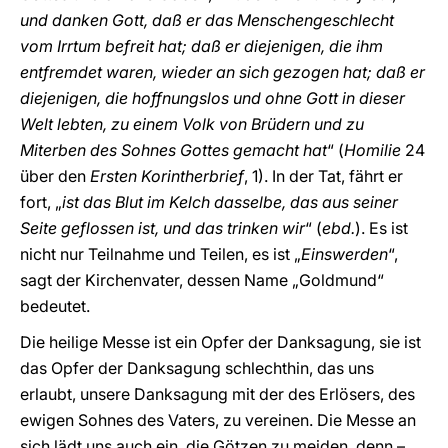
und danken Gott, daß er das Menschengeschlecht
vom Irrtum befreit hat; daß er diejenigen, die ihm
entfremdet waren, wieder an sich gezogen hat; daß er
diejenigen, die hoffnungslos und ohne Gott in dieser
Welt lebten, zu einem Volk von Brüdern und zu
Miterben des Sohnes Gottes gemacht hat
“ (
Homilie
24
über den
Ersten Korintherbrief
, 1). In der Tat, fährt er
fort, „
ist das Blut im Kelch dasselbe, das aus seiner
Seite geflossen ist, und das trinken wir
“
(
ebd.
). Es ist
nicht nur Teilnahme und Teilen, es ist „
Einswerden
“,
sagt der Kirchenvater, dessen Name „Goldmund“
bedeutet.
Die heilige Messe ist ein Opfer der Danksagung, sie ist
das Opfer der Danksagung schlechthin, das uns
erlaubt, unsere Danksagung mit der des Erlösers, des
ewigen Sohnes des Vaters, zu vereinen. Die Messe an
sich lädt uns auch ein, die Götzen zu meiden, denn –