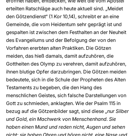
eröffnet haben, entdecken, wie weit die vom Apostel
erteilten Ratschläge auch heute aktuell sind. „Meidet
den Götzendienst“ (1
Kor
10,14), schreibt er an eine
Gemeinde, die vom Heidentum sehr geprägt ist und
gespalten ist zwischen dem Festhalten an der Neuheit
des Evangeliums und der Befolgung der von den
Vorfahren ererbten alten Praktiken. Die Götzen
meiden, das hieß damals, damit aufzuhören, die
Gottheiten des Olymp zu verehren, damit aufzuhören,
ihnen blutige Opfer darzubringen. Die Götzen meiden
bedeutete, sich in die Schule der Propheten des Alten
Testaments zu begeben, die den Hang des
menschlichen Geistes, sich falsche Darstellungen von
Gott zu schmieden, anklagten. Wie der Psalm 115 in
bezug auf die Götzenbilder sagt, sind diese „
nur Silber
und Gold, ein Machwerk von Menschenhand. Sie
haben einen Mund und reden nicht, Augen und sehen
nicht; sie haben Ohren und hören nicht, eine Nase und