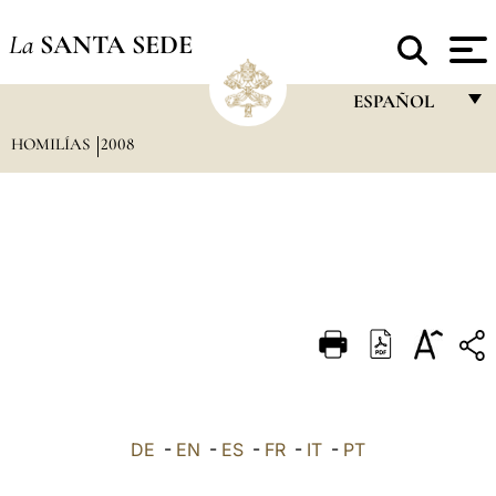
La
SANTA SEDE
ESPAÑOL
HOMILÍAS
2008
FRANÇAIS
ENGLISH
ITALIANO
PORTUGUÊS
ESPAÑOL
DEUTSCH
POLSKI
العربيّة
DE
-
EN
-
ES
-
FR
-
IT
-
PT
中文