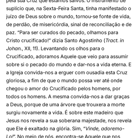
pela sua Cruz que estamos salvos. O instrumento de
suplício que, na Sexta-Feira Santa, tinha manifestado o
juízo de Deus sobre o mundo, tornou-se fonte de vida,
de perdão, de misericórdia, sinal de reconciliação e de
paz. “Para ser curados do pecado, olhamos para
Cristo crucificado!” dizia Santo Agostinho (
Tract. in
Johan.
, XII, 11). Levantando os olhos para o
Crucificado, adoramos Aquele que veio para assumir
sobre si o pecado do mundo e dar-nos a vida eterna. E
a Igreja convida-nos a erguer com ousadia esta Cruz
gloriosa, a fim de que o mundo possa ver até onde
chegou o amor do Crucificado pelos homens, por
todos os homens. A mesma convida-nos a dar graças
a Deus, porque de uma árvore que trouxera a morte
surgiu novamente a vida. É sobre este madeiro que
Jesus nos revela a sua soberana majestade, nos revela
que Ele é exaltado na glória. Sim, “
Vinde, adoremo-
Lo!
”. No meio de nós, encontra-se Aquele que nos