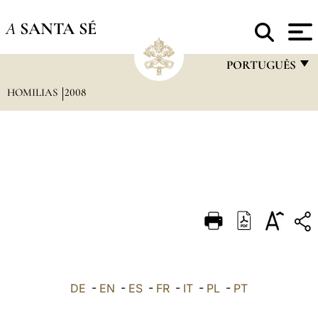
A
SANTA SÉ
PORTUGUÊS
HOMILIAS
2008
FRANÇAIS
ENGLISH
ITALIANO
PORTUGUÊS
ESPAÑOL
DEUTSCH
POLSKI
العربيّة
DE
-
EN
-
ES
-
FR
-
IT
-
PL
-
PT
中文