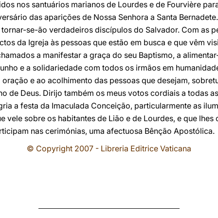
dos nos santuários marianos de Lourdes e de Fourvière para
iversário das aparições de Nossa Senhora a Santa Bernadete
 tornar-se-ão verdadeiros discípulos do Salvador. Com as p
os da Igreja às pessoas que estão em busca e que vêm visit
chamados a manifestar a graça do seu Baptismo, a alimentar-s
munho e a solidariedade com todos os irmãos em humanidad
à oração e ao acolhimento das pessoas que desejam, sobret
ho de Deus. Dirijo também os meus votos cordiais a todas a
gria a festa da Imaculada Conceição, particularmente as il
e vele sobre os habitantes de Lião e de Lourdes, e que lhes
ticipam nas cerimónias, uma afectuosa Bênção Apostólica.
© Copyright 2007 - Libreria Editrice Vaticana