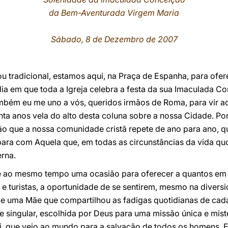
da Bem-Aventurada Virgem Maria
Sábado, 8 de Dezembro de 2007
ou tradicional, estamos aqui, na Praça de Espanha, para of
dia em que toda a Igreja celebra a festa da sua Imaculada 
bém eu me uno a vós, queridos irmãos de Roma, para vir a
nta anos vela do alto desta coluna sobre a nossa Cidade. Po
ão que a nossa comunidade cristã repete de ano para ano, q
ara com Aquela que, em todas as circunstâncias da vida quo
erna.
a é ao mesmo tempo uma ocasião para oferecer a quantos e
e turistas, a oportunidade de se sentirem, mesmo na diversi
 de uma Mãe que compartilhou as fadigas quotidianas de cada
singular, escolhida por Deus para uma missão única e miste
i, que veio ao mundo para a salvação de todos os homens. E