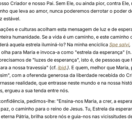
sso Criador e nosso Pai. Sem Ele, ou ainda pior, contra Ele
ho que leva ao amor, nunca poderemos derrotar o poder do 
 estável.
nações e culturas acolham esta mensagem de luz e de esp
nteira humanidade. Se a vida é um caminho, e este caminho 
derá aquela estrela iluminá-lo? Na minha encíclica
Spe salvi
,
a olha para Maria e invoca-a como "estrela da esperança" (n
recisamos de "luzes de esperança", isto é, de pessoas que 
ra a nossa travessia" (cf.
ibid
.).
E quem, melhor que Maria, p
sim", com a oferenda generosa da liberdade recebida do Cri
rnasse realidade, que entrasse neste mundo e na nossa histó
s, ergueu a sua tenda entre nós.
 confidência, pedimos-lhe: "Ensina-nos Maria, a crer, a esper
az, o caminho para o reino de Jesus. Tu, Estrela da espera
terna Pátria, brilha sobre nós e guia-nos nas vicissitudes d