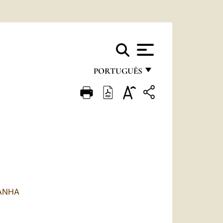
PORTUGUÊS
FRANÇAIS
ENGLISH
ITALIANO
PORTUGUÊS
ESPAÑOL
DEUTSCH
PANHA
POLSKI