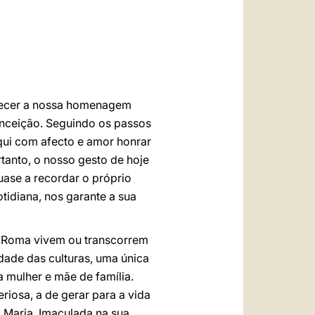
العربيّة
中文
LATINE
erecer a nossa homenagem
Conceição. Seguindo os passos
qui com afecto e amor honrar
rtanto, o nosso gesto de hoje
uase a recordar o próprio
tidiana, nos garante a sua
m Roma vivem ou transcorrem
dade das culturas, uma única
 mulher e mãe de família.
riosa, a de gerar para a vida
 Maria, Imaculada na sua