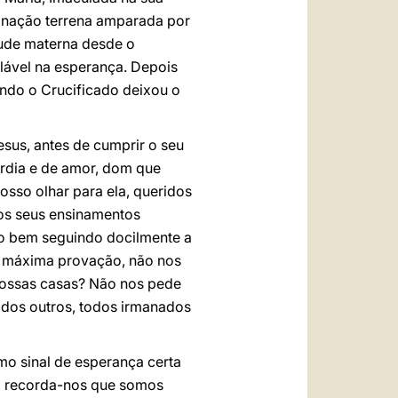
inação terrena amparada por
tude materna desde o
alável na esperança. Depois
ando o Crucificado deixou o
esus, antes de cumprir o seu
órdia e de amor, dom que
osso olhar para ela, queridos
 os seus ensinamentos
 o bem seguindo docilmente a
na máxima provação, não nos
nossas casas? Não nos pede
 dos outros, todos irmanados
mo sinal de esperança certa
a" recorda-nos que somos