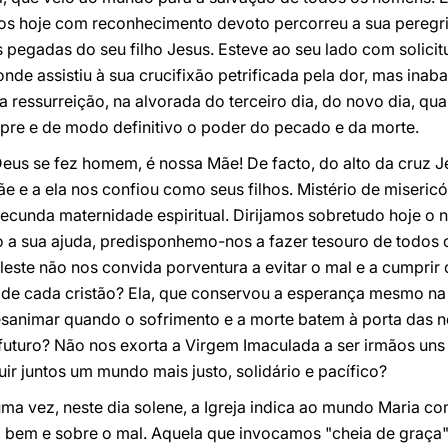
s hoje com reconhecimento devoto percorreu a sua peregr
s pegadas do seu filho Jesus. Esteve ao seu lado com solici
nde assistiu à sua crucifixão petrificada pela dor, mas inab
a ressurreição, na alvorada do terceiro dia, do novo dia, qu
re e de modo definitivo o poder do pecado e da morte.
 Deus se fez homem, é nossa Mãe! De facto, do alto da cruz J
ãe e a ela nos confiou como seus filhos. Mistério de miseric
ecunda maternidade espiritual. Dirijamos sobretudo hoje o n
do a sua ajuda, predisponhemo-nos a fazer tesouro de todos
leste não nos convida porventura a evitar o mal e a cumprir
ção de cada cristão? Ela, que conservou a esperança mesmo 
sanimar quando o sofrimento e a morte batem à porta das 
futuro? Não nos exorta a Virgem Imaculada a ser irmãos uns
r juntos um mundo mais justo, solidário e pacífico?
ma vez, neste dia solene, a Igreja indica ao mundo Maria co
e o bem e sobre o mal. Aquela que invocamos "cheia de graç