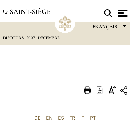
Le
SAINT-SIÈGE
FRANÇAIS
DISCOURS
2007
DÉCEMBRE
FRANÇAIS
ENGLISH
ITALIANO
PORTUGUÊS
ESPAÑOL
DEUTSCH
POLSKI
العربيّة
DE
-
EN
-
ES
-
FR
-
IT
-
PT
中文