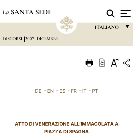
La
SANTA SEDE
ITALIANO
DISCORSI
2007
DICEMBRE
FRANÇAIS
ENGLISH
ITALIANO
PORTUGUÊS
ESPAÑOL
DE
-
EN
-
ES
-
FR
-
IT
-
PT
DEUTSCH
POLSKI
العربيّة
ATTO DI VENERAZIONE ALL’IMMACOLATA A
PIAZZA DI SPAGNA
中文