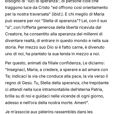
bisogno di "luci di speranza", di persone cioè che
traggono luce da Cristo "ed offrono così orientamento
per la nostra traversata" (
ibid
.). E chi meglio di Maria
può essere per noi "Stella di speranza"? Lei, con il suo
"sì", con l’offerta generosa della libertà ricevuta dal
Creatore, ha consentito alla speranza dei millenni di
diventare realtà, di entrare in questo mondo e nella sua
storia. Per mezzo suo Dio si è fatto carne, è divenuto
uno di noi, ha piantato la sua tenda in mezzo a noi.
Per questo, animati da filiale confidenza, Le diciamo:
"Insegnaci, Maria, a credere, a sperare e ad amare con
Te; indicaci la via che conduce alla pace, la via verso il
regno di Gesù. Tu, Stella della speranza, che trepidante
ci attendi nella luce intramontabile dell’eterna Patria,
brilla su di noi e guidaci nelle vicende di ogni giorno,
adesso e nell’ora della nostra morte. Amen!".
Je m’associe aux pèlerins rassemblés dans les