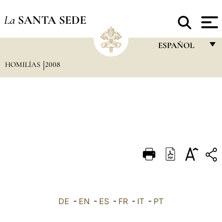
La
SANTA SEDE
ESPAÑOL
HOMILÍAS
2008
FRANÇAIS
ENGLISH
ITALIANO
PORTUGUÊS
ESPAÑOL
DEUTSCH
POLSKI
العربيّة
DE
-
EN
-
ES
-
FR
-
IT
-
PT
中文