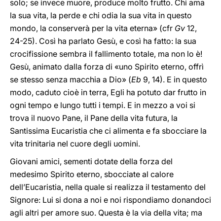
solo; se invece muore, produce molto frutto. Chi ama
la sua vita, la perde e chi odia la sua vita in questo
mondo, la conserverà per la vita eterna» (cfr
Gv
12,
24-25). Così ha parlato Gesù, e così ha fatto: la sua
crocifissione sembra il fallimento totale, ma non lo è!
Gesù, animato dalla forza di «uno Spirito eterno, offrì
se stesso senza macchia a Dio» (
Eb
9, 14). E in questo
modo, caduto cioè in terra, Egli ha potuto dar frutto in
ogni tempo e lungo tutti i tempi. E in mezzo a voi si
trova il nuovo Pane, il Pane della vita futura, la
Santissima Eucaristia che ci alimenta e fa sbocciare la
vita trinitaria nel cuore degli uomini.
Giovani amici, sementi dotate della forza del
medesimo Spirito eterno, sbocciate al calore
dell’Eucaristia, nella quale si realizza il testamento del
Signore: Lui si dona a noi e noi rispondiamo donandoci
agli altri per amore suo. Questa è la via della vita; ma