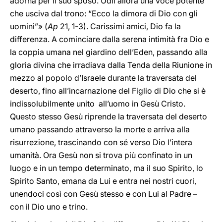
adorna per il suo sposo. Udii allora una voce potente
che usciva dal trono: “Ecco la dimora di Dio con gli
uomini”» (
Ap
21, 1-3). Carissimi amici, Dio fa la
differenza. A cominciare dalla serena intimità fra Dio e
la coppia umana nel giardino dell’Eden, passando alla
gloria divina che irradiava dalla Tenda della Riunione in
mezzo al popolo d’Israele durante la traversata del
deserto, fino all’incarnazione del Figlio di Dio che si è
indissolubilmente unito all’uomo in Gesù Cristo.
Questo stesso Gesù riprende la traversata del deserto
umano passando attraverso la morte e arriva alla
risurrezione, trascinando con sé verso Dio l’intera
umanità. Ora Gesù non si trova più confinato in un
luogo e in un tempo determinato, ma il suo Spirito, lo
Spirito Santo, emana da Lui e entra nei nostri cuori,
unendoci così con Gesù stesso e con Lui al Padre –
con il Dio uno e trino.