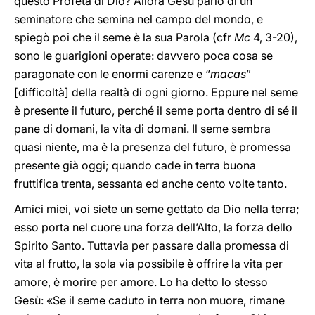
questo Profeta di Dio? Allora Gesù parlò di un
seminatore che semina nel campo del mondo, e
spiegò poi che il seme è la sua Parola (cfr
Mc
4, 3-20),
sono le guarigioni operate: davvero poca cosa se
paragonate con le enormi carenze e “
macas
”
[difficoltà] della realtà di ogni giorno. Eppure nel seme
è presente il futuro, perché il seme porta dentro di sé il
pane di domani, la vita di domani. Il seme sembra
quasi niente, ma è la presenza del futuro, è promessa
presente già oggi; quando cade in terra buona
fruttifica trenta, sessanta ed anche cento volte tanto.
Amici miei, voi siete un seme gettato da Dio nella terra;
esso porta nel cuore una forza dell’Alto, la forza dello
Spirito Santo. Tuttavia per passare dalla promessa di
vita al frutto, la sola via possibile è offrire la vita per
amore, è morire per amore. Lo ha detto lo stesso
Gesù: «Se il seme caduto in terra non muore, rimane