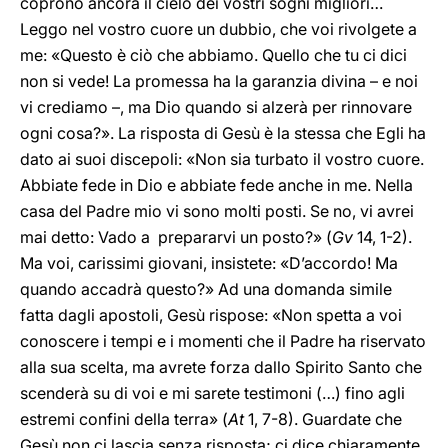
coprono ancora il cielo dei vostri sogni migliori…
Leggo nel vostro cuore un dubbio, che voi rivolgete a
me: «Questo è ciò che abbiamo. Quello che tu ci dici
non si vede! La promessa ha la garanzia divina – e noi
vi crediamo –, ma Dio quando si alzerà per rinnovare
ogni cosa?». La risposta di Gesù è la stessa che Egli ha
dato ai suoi discepoli: «Non sia turbato il vostro cuore.
Abbiate fede in Dio e abbiate fede anche in me. Nella
casa del Padre mio vi sono molti posti. Se no, vi avrei
mai detto: Vado a prepararvi un posto?» (
Gv
14, 1-2).
Ma voi, carissimi giovani, insistete: «D’accordo! Ma
quando accadrà questo?» Ad una domanda simile
fatta dagli apostoli, Gesù rispose: «Non spetta a voi
conoscere i tempi e i momenti che il Padre ha riservato
alla sua scelta, ma avrete forza dallo Spirito Santo che
scenderà su di voi e mi sarete testimoni (…) fino agli
estremi confini della terra» (
At
1, 7-8). Guardate che
Gesù non ci lascia senza risposta; ci dice chiaramente