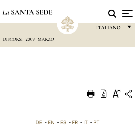
La
SANTA SEDE
ITALIANO
DISCORSI
2009
MARZO
FRANÇAIS
ENGLISH
ITALIANO
PORTUGUÊS
ESPAÑOL
DEUTSCH
POLSKI
العربيّة
DE
-
EN
-
ES
-
FR
-
IT
-
PT
中文