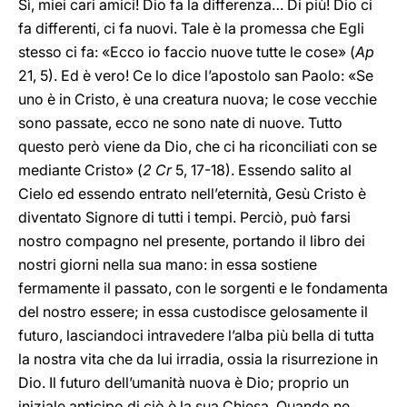
Sì, miei cari amici! Dio fa la differenza… Di più! Dio ci
fa differenti, ci fa nuovi. Tale è la promessa che Egli
stesso ci fa: «Ecco io faccio nuove tutte le cose» (
Ap
21, 5). Ed è vero! Ce lo dice l’apostolo san Paolo: «Se
uno è in Cristo, è una creatura nuova; le cose vecchie
sono passate, ecco ne sono nate di nuove. Tutto
questo però viene da Dio, che ci ha riconciliati con se
mediante Cristo» (
2 Cr
5, 17-18). Essendo salito al
Cielo ed essendo entrato nell’eternità, Gesù Cristo è
diventato Signore di tutti i tempi. Perciò, può farsi
nostro compagno nel presente, portando il libro dei
nostri giorni nella sua mano: in essa sostiene
fermamente il passato, con le sorgenti e le fondamenta
del nostro essere; in essa custodisce gelosamente il
futuro, lasciandoci intravedere l’alba più bella di tutta
la nostra vita che da lui irradia, ossia la risurrezione in
Dio. Il futuro dell’umanità nuova è Dio; proprio un
iniziale anticipo di ciò è la sua Chiesa. Quando ne