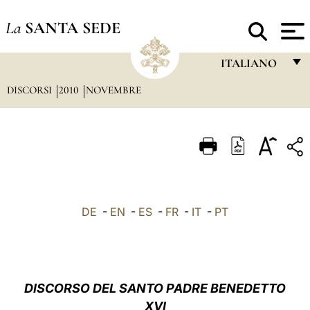
La
SANTA SEDE
ITALIANO
DISCORSI
2010
NOVEMBRE
FRANÇAIS
ENGLISH
ITALIANO
PORTUGUÊS
ESPAÑOL
DE
-
EN
-
ES
-
FR
-
IT
-
PT
DEUTSCH
POLSKI
العربيّة
DISCORSO DEL SANTO PADRE BENEDETTO
XVI
中文