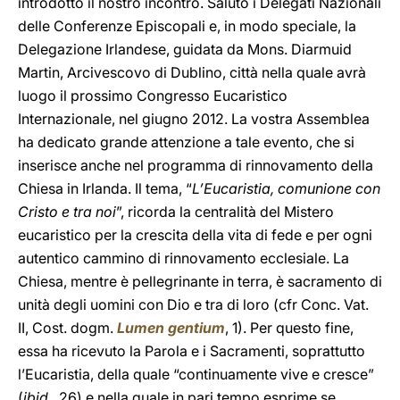
introdotto il nostro incontro. Saluto i Delegati Nazionali
delle Conferenze Episcopali e, in modo speciale, la
Delegazione Irlandese, guidata da Mons. Diarmuid
Martin, Arcivescovo di Dublino, città nella quale avrà
luogo il prossimo Congresso Eucaristico
Internazionale, nel giugno 2012. La vostra Assemblea
ha dedicato grande attenzione a tale evento, che si
inserisce anche nel programma di rinnovamento della
Chiesa in Irlanda. Il tema, “
L’Eucaristia, comunione con
Cristo e tra noi
”, ricorda la centralità del Mistero
eucaristico per la crescita della vita di fede e per ogni
autentico cammino di rinnovamento ecclesiale. La
Chiesa, mentre è pellegrinante in terra, è sacramento di
unità degli uomini con Dio e tra di loro (cfr Conc. Vat.
II, Cost. dogm.
Lumen gentium
, 1). Per questo fine,
essa ha ricevuto la Parola e i Sacramenti, soprattutto
l’Eucaristia, della quale “continuamente vive e cresce”
(
ibid.
, 26) e nella quale in pari tempo esprime se