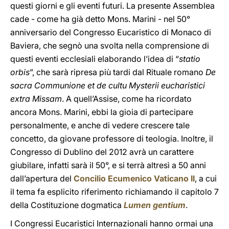
questi giorni e gli eventi futuri. La presente Assemblea
cade - come ha già detto Mons. Marini - nel 50°
anniversario del Congresso Eucaristico di Monaco di
Baviera, che segnò una svolta nella comprensione di
questi eventi ecclesiali elaborando l’idea di “
statio
orbis
”, che sarà ripresa più tardi dal Rituale romano
De
sacra Communione et de cultu Mysterii eucharistici
extra Missam
. A quell’Assise, come ha ricordato
ancora Mons. Marini, ebbi la gioia di partecipare
personalmente, e anche di vedere crescere tale
concetto, da giovane professore di teologia. Inoltre, il
Congresso di Dublino del 2012 avrà un carattere
giubilare, infatti sarà il 50°, e si terrà altresì a 50 anni
dall’apertura del
Concilio Ecumenico Vaticano II
, a cui
il tema fa esplicito riferimento richiamando il capitolo 7
della Costituzione dogmatica
Lumen gentium
.
I Congressi Eucaristici Internazionali hanno ormai una