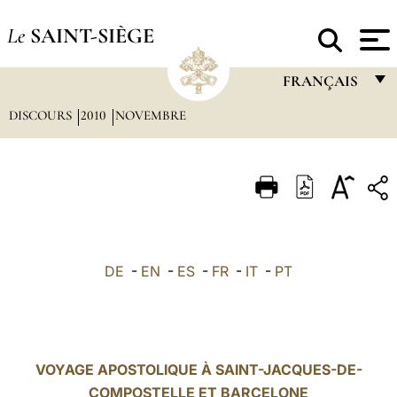
Le
SAINT-SIÈGE
FRANÇAIS
DISCOURS
2010
NOVEMBRE
FRANÇAIS
ENGLISH
ITALIANO
PORTUGUÊS
ESPAÑOL
DE
-
EN
-
ES
-
FR
-
IT
-
PT
DEUTSCH
POLSKI
العربيّة
VOYAGE APOSTOLIQUE À SAINT-JACQUES-DE-
COMPOSTELLE ET BARCELONE
中文