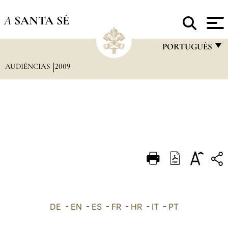
A
SANTA SÉ
PORTUGUÊS
AUDIÊNCIAS
2009
FRANÇAIS
ENGLISH
ITALIANO
PORTUGUÊS
ESPAÑOL
DEUTSCH
POLSKI
العربيّة
DE
-
EN
-
ES
-
FR
-
HR
-
IT
-
PT
中文