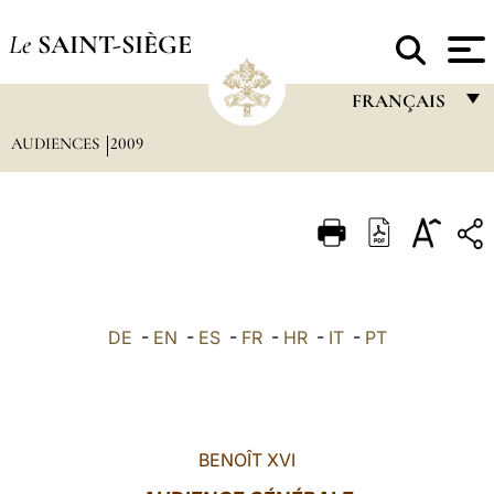
Le
SAINT-SIÈGE
FRANÇAIS
AUDIENCES
2009
FRANÇAIS
ENGLISH
ITALIANO
PORTUGUÊS
ESPAÑOL
DE
-
EN
-
ES
-
FR
-
HR
-
IT
-
PT
DEUTSCH
POLSKI
العربيّة
BENOÎT XVI
中文