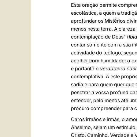
Esta oração permite compree
escolástica, a quem a tradiçã
aprofundar os Mistérios div
menos nesta terra. A clareza
contemplação de Deus" (
Ibi
contar somente com a sua in
actividade do teólogo, segu
acolher com humildade;
a ex
e portanto o
verdadeiro con
contemplativa. A este propó
sadia e para quem quer que d
penetrar a vossa profundida
entender, pelo menos até um
procuro compreender para cr
Caros irmãos e irmãs, o amor
Anselmo, sejam um estímulo 
Cristo, Caminho, Verdade e V