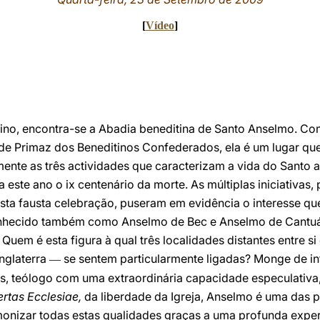
[
Vídeo
]
ino, encontra-se a Abadia beneditina de Santo Anselmo. Com
de Primaz dos Beneditinos Confederados, ela é um lugar que
ente as três actividades que caracterizam a vida do Santo 
 este ano o ix centenário da morte. As múltiplas iniciativa
sta fausta celebração, puseram em evidência o interesse que
onhecido também como Anselmo de Bec e Anselmo de Cantuá
Quem é esta figura à qual três localidades distantes entre si
Inglaterra
se sentem particularmente ligadas? Monge de inte
—
s, teólogo com uma extraordinária capacidade especulativ
bertas Ecclesiae,
da liberdade da Igreja, Anselmo é uma das 
onizar todas estas qualidades graças a uma profunda exper