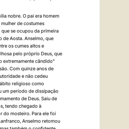
ília nobre. O pai era homem
ra mulher de costumes
ela que se ocupou da primeira
do de Aosta. Anselmo, que
tre os cumes altos e
lhosa pelo próprio Deus, que
pão extremamente cândido"
issão. Com quinze anos de
autoridade e não cedeu
ábito religioso como
u um período de dissipação
hamamento de Deus. Saiu de
os, tendo chegado à
r do mosteiro. Para ele foi
e Lanfranco, Anselmo retomou
, mas também o confidente