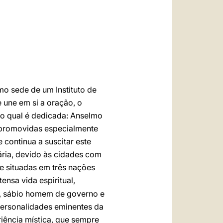
العربيّة
中文
LATINE
o sede de um Instituto de
 une em si a oração, o
ao qual é dedicada: Anselmo
s, promovidas especialmente
 continua a suscitar este
ria, devido às cidades com
 e situadas em três nações
nsa vida espiritual,
a, sábio homem de governo e
personalidades eminentes da
iência mística, que sempre