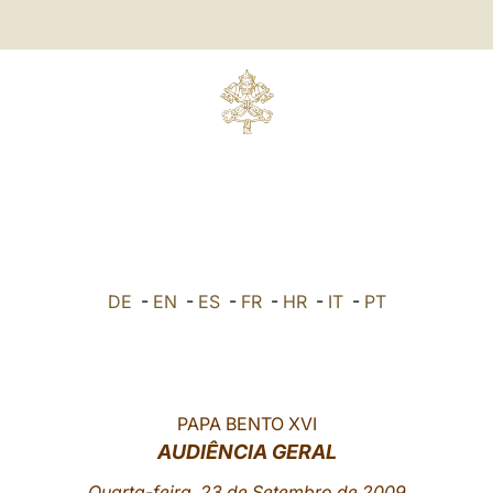
DE
-
EN
-
ES
-
FR
-
HR
-
IT
-
PT
PAPA BENTO XVI
AUDIÊNCIA GERAL
Quarta-feira, 23 de Setembro de 2009