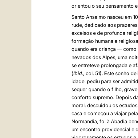
orientou o seu pensamento e
Santo Anselmo nasceu em 103
rude, dedicado aos prazeres 
excelsos e de profunda relig
formação humana e religiosa
quando era criança
como 
—
nevados dos Alpes, uma noit
se entreteve prolongada e a
(
Ibid.,
col. 51). Este sonho 
idade, pediu para ser admit
sequer quando o filho, grav
conforto supremo. Depois da
moral: descuidou os estudos
casa e começou a viajar pel
Normandia, foi à Abadia bene
um encontro providencial e d
vigorosamente os estudos e,