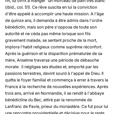
fin, lui offrit à manger "un morceau de pain très blanc"
(
ibid.,
col. 51). Ce rêve suscita en lui la conviction
d'être appelé à accomplir une haute mission. A l'âge
de quinze ans, il demanda à être admis dans l'ordre
bénédictin, mais son père s'opposa de toute son
autorité et ne céda pas même lorsque son fils
gravement malade, se sentant proche de la mort,
implora l'habit religieux comme suprême réconfort.
Après la guérison et la disparition prématurée de sa
mère, Anselme traversa une période de débauche
morale: il négligea ses études et, emporté par les
passions terrestres, devint sourd à l'appel de Dieu. Il
quitta le foyer familial et commença à errer à travers la
France à la recherche de nouvelles expériences. Après
trois ans, arrivé en Normandie, il se rendit à l'abbaye
bénédictine du Bec, attiré par la renommée de
Lanfranc de Pavie, prieur du monastère. Ce fut pour lui
une rencontre providentielle et décisive pour le reste