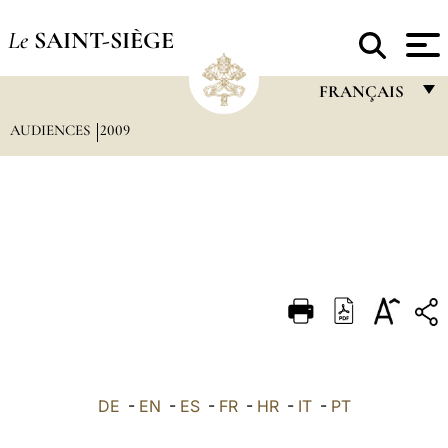
Le
SAINT-SIÈGE
FRANÇAIS
AUDIENCES
2009
FRANÇAIS
ENGLISH
ITALIANO
PORTUGUÊS
ESPAÑOL
DEUTSCH
POLSKI
العربيّة
DE
-
EN
-
ES
-
FR
-
HR
-
IT
-
PT
中文