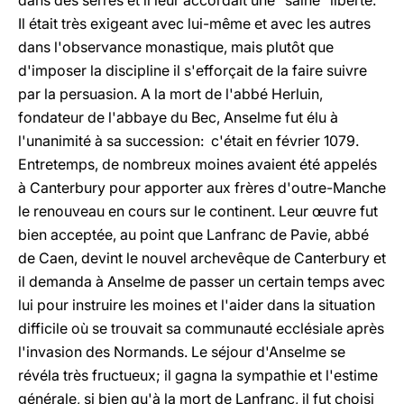
dans des serres et il leur accordait une "saine" liberté.
Il était très exigeant avec lui-même et avec les autres
dans l'observance monastique, mais plutôt que
d'imposer la discipline il s'efforçait de la faire suivre
par la persuasion. A la mort de l'abbé Herluin,
fondateur de l'abbaye du Bec, Anselme fut élu à
l'unanimité à sa succession: c'était en février 1079.
Entretemps, de nombreux moines avaient été appelés
à Canterbury pour apporter aux frères d'outre-Manche
le renouveau en cours sur le continent. Leur œuvre fut
bien acceptée, au point que Lanfranc de Pavie, abbé
de Caen, devint le nouvel archevêque de Canterbury et
il demanda à Anselme de passer un certain temps avec
lui pour instruire les moines et l'aider dans la situation
difficile où se trouvait sa communauté ecclésiale après
l'invasion des Normands. Le séjour d'Anselme se
révéla très fructueux; il gagna la sympathie et l'estime
générale, si bien qu'à la mort de Lanfranc, il fut choisi