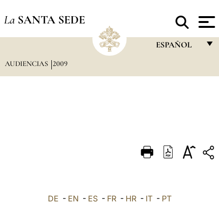
La
SANTA SEDE
ESPAÑOL
AUDIENCIAS
2009
FRANÇAIS
ENGLISH
ITALIANO
PORTUGUÊS
ESPAÑOL
DEUTSCH
POLSKI
العربيّة
DE
-
EN
-
ES
-
FR
-
HR
-
IT
-
PT
中文