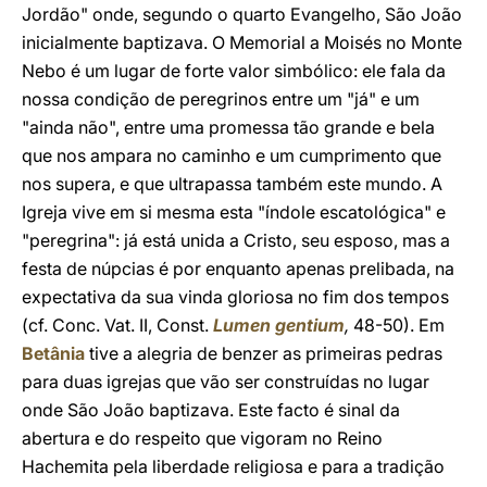
Jordão" onde, segundo o quarto Evangelho, São João
inicialmente baptizava. O Memorial a Moisés no Monte
Nebo é um lugar de forte valor simbólico: ele fala da
nossa condição de peregrinos entre um "já" e um
"ainda não", entre uma promessa tão grande e bela
que nos ampara no caminho e um cumprimento que
nos supera, e que ultrapassa também este mundo. A
Igreja vive em si mesma esta "índole escatológica" e
"peregrina": já está unida a Cristo, seu esposo, mas a
festa de núpcias é por enquanto apenas prelibada, na
expectativa da sua vinda gloriosa no fim dos tempos
(cf. Conc. Vat. II, Const.
Lumen gentium
,
48-50). Em
Betânia
tive a alegria de benzer as primeiras pedras
para duas igrejas que vão ser construídas no lugar
onde São João baptizava. Este facto é sinal da
abertura e do respeito que vigoram no Reino
Hachemita pela liberdade religiosa e para a tradição