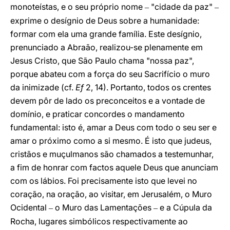
monoteístas, e o seu próprio nome
"cidade da paz"
–
–
exprime o desígnio de Deus sobre a humanidade:
formar com ela uma grande família. Este desígnio,
prenunciado a Abraão, realizou-se plenamente em
Jesus Cristo, que São Paulo chama "nossa paz",
porque abateu com a força do seu Sacrifício o muro
da inimizade (cf.
Ef
2, 14). Portanto, todos os crentes
devem pôr de lado os preconceitos e a vontade de
domínio, e praticar concordes o mandamento
fundamental: isto é, amar a Deus com todo o seu ser e
amar o próximo como a si mesmo. É isto que judeus,
cristãos e muçulmanos são chamados a testemunhar,
a fim de honrar com factos aquele Deus que anunciam
com os lábios. Foi precisamente isto que levei no
coração, na oração, ao visitar, em Jerusalém, o Muro
Ocidental
o Muro das Lamentações
e a Cúpula da
–
–
Rocha, lugares simbólicos respectivamente ao