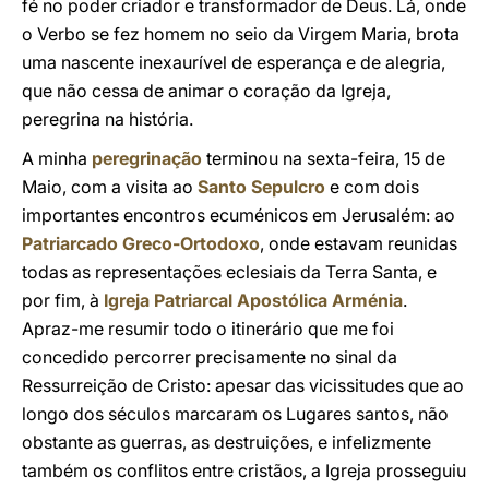
fé no poder criador e transformador de Deus. Lá, onde
o Verbo se fez homem no seio da Virgem Maria, brota
uma nascente inexaurível de esperança e de alegria,
que não cessa de animar o coração da Igreja,
peregrina na história.
A minha
peregrinação
terminou na sexta-feira, 15 de
Maio, com a visita ao
Santo Sepulcro
e com dois
importantes encontros ecuménicos em Jerusalém: ao
Patriarcado Greco-Ortodoxo
, onde estavam reunidas
todas as representações eclesiais da Terra Santa, e
por fim, à
Igreja Patriarcal Apostólica Arménia
.
Apraz-me resumir todo o itinerário que me foi
concedido percorrer precisamente no sinal da
Ressurreição de Cristo: apesar das vicissitudes que ao
longo dos séculos marcaram os Lugares santos, não
obstante as guerras, as destruições, e infelizmente
também os conflitos entre cristãos, a Igreja prosseguiu