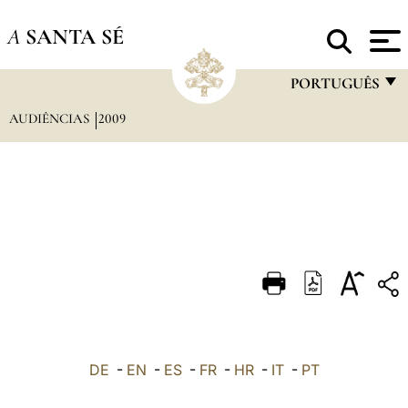
A
SANTA SÉ
PORTUGUÊS
AUDIÊNCIAS
2009
FRANÇAIS
ENGLISH
ITALIANO
PORTUGUÊS
ESPAÑOL
DEUTSCH
POLSKI
العربيّة
DE
-
EN
-
ES
-
FR
-
HR
-
IT
-
PT
中文