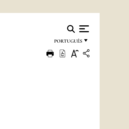
PORTUGUÊS
FRANÇAIS
ENGLISH
ITALIANO
PORTUGUÊS
ESPAÑOL
DEUTSCH
POLSKI