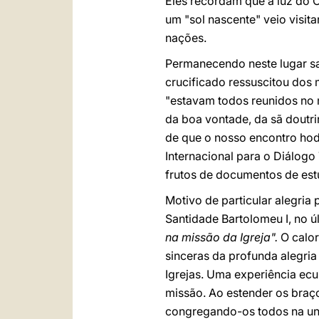
Eles recordam que a luz do O
um "sol nascente" veio visita
nações.
Permanecendo neste lugar san
crucificado ressuscitou dos
"estavam todos reunidos no 
da boa vontade, da sã doutri
de que o nosso encontro hod
Internacional para o Diálogo
frutos de documentos de estu
Motivo de particular alegria
Santidade Bartolomeu I, no ú
na missão da Igreja".
O calo
sinceras da profunda alegria
Igrejas. Uma experiência ecu
missão. Ao estender os braços
congregando-os todos na un