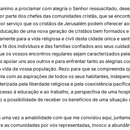
animo a proclamar com alegria o Senhor ressuscitado, dese
por parte dos chefes das comunidades cristãs, que se encon
or serviço que os cristãos de Jerusalém podem oferecer ao
 educação de uma nova geração de cristãos bem formados e 
mente para a vida religiosa e civil desta cidade única e san
r a fé dos indivíduos e das famílias confiados aos seus cuidad
ue os vossos encontros regulares sejam caracterizados pela
s apoiar uns aos outros e para enfrentar tanto as alegrias c
 a vida da vossa população. Rezo para que se compreenda qu
nia com as aspirações de todos os seus habitantes, indepen
erizada pela liberdade religiosa e pela coexistência pacífic
acesso à educação e ao trabalho, a perspectiva de uma hosp
o a possibilidade de receber os benefícios de uma situação
s uma vez a amabilidade com que me convidou aqui, juntam
e as comunidades por vós representadas, invoco a abundân