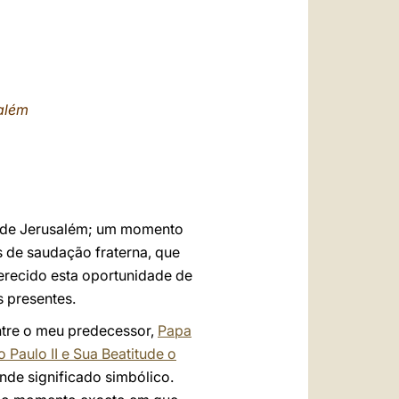
العربيّة
中文
LATINE
além
xo de Jerusalém; um momento
as de saudação fraterna, que
ferecido esta oportunidade de
 presentes.
ntre o meu predecessor,
Papa
 Paulo II e Sua Beatitude o
ande significado simbólico.