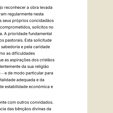
jo reconhecer a obra levada
tram regularmente nesta
s seus próprios concidadãos
comprometidos, solícitos no
ta. A prioridade fundamental
os pastorais. Esta solicitude
 sabedoria e pela caridade
omo as dificuldades
e as aspirações dos cristãos
dentemente da sua religião
a
e de modo particular para
–
italidade adequada e da
 de estabilidade económica e
ente com outros convidados.
cia das bênçãos divinas da