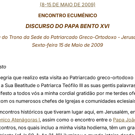
(8-15 DE MAIO DE 2009)
ENCONTRO ECUMÉNICO
DISCURSO DO PAPA BENTO XVI
a do Trono da Sede do Patriarcado Greco-Ortodoxo - Jerus
Sexta-feira 15 de Maio de 2009
sto
legria que realizo esta visita ao Patriarcado greco-ortodo
 Sua Beatitude o Patriarca Teófilo III as suas gentis palavr
festo a todos vós a minha cordial gratidão por me terdes o
om os numerosos chefes de Igrejas e comunidades eclesiais
ncontros históricos que tiveram lugar aqui, em Jerusalém, e
énico Atenágoras I
, assim como o encontro entre o
Papa João
contros, nos quais incluo a minha visita hodierna, têm um gr