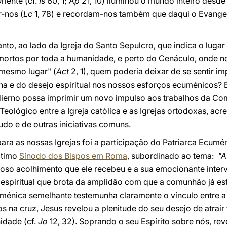
riente (cf.
Is
60, 1;
Ap
21, 10) iluminou o mundo inteiro des
r-nos (
Lc
1, 78) e recordam-nos também que daqui o Evangel
to, ao lado da Igreja do Santo Sepulcro, que indica o luga
 mortos por toda a humanidade, e perto do Cenáculo, onde n
mesmo lugar" (
Act
2, 1), quem poderia deixar de se sentir im
na e do desejo espiritual nos nossos esforços ecuménicos? 
ierno possa imprimir um novo impulso aos trabalhos da Co
 Teológico entre a Igreja católica e as Igrejas ortodoxas, ac
do e de outras iniciativas comuns.
 para as nossas Igrejas foi a participação do Patriarca Ecum
ltimo
Sínodo dos Bispos em Roma
, subordinado ao tema:
"A
roso acolhimento que ele recebeu e a sua emocionante inte
 espiritual que brota da amplidão com que a comunhão já es
ménica semelhante testemunha claramente o vínculo entre a 
 na cruz, Jesus revelou a plenitude do seu desejo de atrair 
idade (cf.
Jo
12, 32). Soprando o seu Espírito sobre nós, re