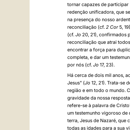
tornar capazes de participar
redenção unificadora, que se
na presença do nosso ardent
reconciliação (cf.
2 Cor
5, 1
(cf.
Jo
20, 21), confirmados p
reconciliação que atrai todo
encontrar a força para dupl
completa, e dar um testemun
por nós (cf.
Jo
17, 23).
Há cerca de dois mil anos, a
Jesus" (
Jo
12, 21). Trata-se
região e em todo o mundo. 
gravidade da nossa resposta,
refere-se à palavra de Cristo
um testemunho vigoroso de q
terra, Jesus de Nazaré, que 
todas as idades para a sua v