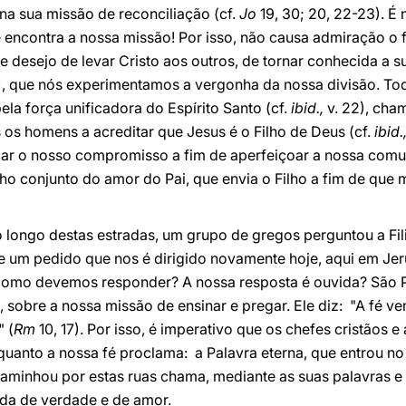
 na sua missão de reconciliação (cf.
Jo
19, 30; 20, 22-23). É
 encontra a nossa missão! Por isso, não causa admiração o 
e desejo de levar Cristo aos outros, de tornar conhecida a
9), que nós experimentamos a vergonha da nossa divisão. T
ela força unificadora do Espírito Santo (cf.
ibid.,
v. 22), cha
s os homens a acreditar que Jesus é o Filho de Deus (cf.
ibid.
icar o nosso compromisso a fim de aperfeiçoar a nossa comu
ho conjunto do amor do Pai, que envia o Filho a fim de qu
o longo destas estradas, um grupo de gregos perguntou a Fi
 de um pedido que nos é dirigido novamente hoje, aqui em Jer
Como devemos responder? A nossa resposta é ouvida? São P
 sobre a nossa missão de ensinar e pregar. Ele diz: "A fé ve
" (
Rm
10, 17). Por isso, é imperativo que os chefes cristão
uanto a nossa fé proclama: a Palavra eterna, que entrou n
caminhou por estas ruas chama, mediante as suas palavras e
ida de verdade e de amor.