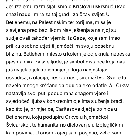
Jeruzalemu razmišljali smo o Kristovu uskrsnuću kao
snazi nade i mira za taj grad i za čitav svijet. U
Betlehemu, na Palestinskim teritorijima, misa je
slavljena pred bazilikom Naviještenja a na njoj su
sudjelovali također vjernici iz Gaze, koje sam imao
priliku osobno utješiti jamčeći im svoju posebnu
blizinu. Betlehem, mjesto u kojem je odjeknula nebeska
pjesma mira za sve ljude, je simbol distance koja nas
još uvijek dijeli od ispunjenja toga navještaja:
oskudica, izolacija, nesigurnost, siromaštvo. Sve je to
navelo mnoge kršćane da odu daleko odatle. Ali Crkva
nastavlja svoj put, podupirana snagom vjere i
svjedočeći ljubav konkretnim djelima služenja braći,
kao što je, primjerice, Caritasova dječja bolnica u
Betlehemu, koju podupiru Crkve u Njemačkoj i
Švicarskoj, te humanitarno djelovanje u izbjegličkim
kampovima. U onom kojeg sam posjetio, želio sam