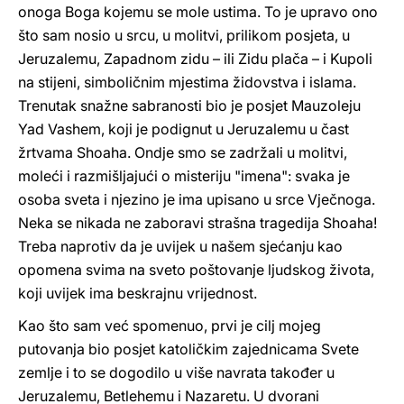
onoga Boga kojemu se mole ustima. To je upravo ono
što sam nosio u srcu, u molitvi, prilikom posjeta, u
Jeruzalemu, Zapadnom zidu – ili Zidu plača – i Kupoli
na stijeni, simboličnim mjestima židovstva i islama.
Trenutak snažne sabranosti bio je posjet Mauzoleju
Yad Vashem, koji je podignut u Jeruzalemu u čast
žrtvama Shoaha. Ondje smo se zadržali u molitvi,
moleći i razmišljajući o misteriju "imena": svaka je
osoba sveta i njezino je ima upisano u srce Vječnoga.
Neka se nikada ne zaboravi strašna tragedija Shoaha!
Treba naprotiv da je uvijek u našem sjećanju kao
opomena svima na sveto poštovanje ljudskog života,
koji uvijek ima beskrajnu vrijednost.
Kao što sam već spomenuo, prvi je cilj mojeg
putovanja bio posjet katoličkim zajednicama Svete
zemlje i to se dogodilo u više navrata također u
Jeruzalemu, Betlehemu i Nazaretu. U dvorani