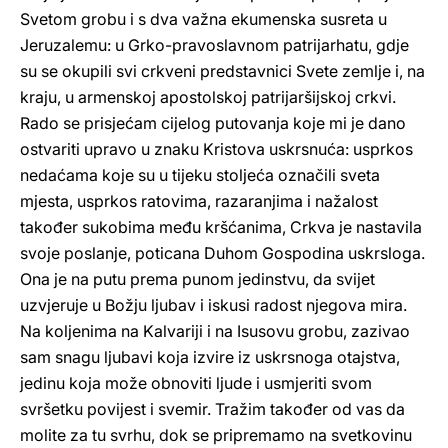
Svetom grobu i s dva važna ekumenska susreta u
Jeruzalemu: u Grko-pravoslavnom patrijarhatu, gdje
su se okupili svi crkveni predstavnici Svete zemlje i, na
kraju, u armenskoj apostolskoj patrijaršijskoj crkvi.
Rado se prisjećam cijelog putovanja koje mi je dano
ostvariti upravo u znaku Kristova uskrsnuća: usprkos
nedaćama koje su u tijeku stoljeća označili sveta
mjesta, usprkos ratovima, razaranjima i nažalost
također sukobima među kršćanima, Crkva je nastavila
svoje poslanje, poticana Duhom Gospodina uskrsloga.
Ona je na putu prema punom jedinstvu, da svijet
uzvjeruje u Božju ljubav i iskusi radost njegova mira.
Na koljenima na Kalvariji i na Isusovu grobu, zazivao
sam snagu ljubavi koja izvire iz uskrsnoga otajstva,
jedinu koja može obnoviti ljude i usmjeriti svom
svršetku povijest i svemir. Tražim također od vas da
molite za tu svrhu, dok se pripremamo na svetkovinu