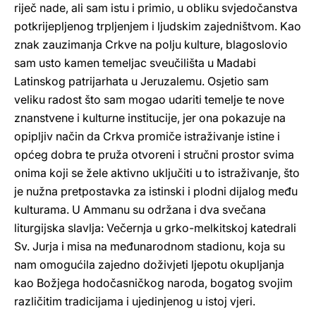
riječ nade, ali sam istu i primio, u obliku svjedočanstva
potkrijepljenog trpljenjem i ljudskim zajedništvom. Kao
znak zauzimanja Crkve na polju kulture, blagoslovio
sam usto kamen temeljac sveučilišta u Madabi
Latinskog patrijarhata u Jeruzalemu. Osjetio sam
veliku radost što sam mogao udariti temelje te nove
znanstvene i kulturne institucije, jer ona pokazuje na
opipljiv način da Crkva promiče istraživanje istine i
općeg dobra te pruža otvoreni i stručni prostor svima
onima koji se žele aktivno uključiti u to istraživanje, što
je nužna pretpostavka za istinski i plodni dijalog među
kulturama. U Ammanu su održana i dva svečana
liturgijska slavlja: Večernja u grko-melkitskoj katedrali
Sv. Jurja i misa na međunarodnom stadionu, koja su
nam omogućila zajedno doživjeti ljepotu okupljanja
kao Božjega hodočasničkog naroda, bogatog svojim
različitim tradicijama i ujedinjenog u istoj vjeri.