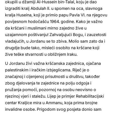
okupili u džamiji Al-Hussein bin-Talal, koju je dao
izgraditi kralj Abdulah II. u spomen na oca, slavnoga
kralja Huseina, koji je primio papu Pavla VI. na njegovu
povijesnom hodočašću 1964. godine. Kako je važno
da kršćani i muslimani mirno zajedno žive u
uzajamnom poštivanju! Zahvaljujući Bogu, i zauzetosti
vladajućih, u Jordanu se to zbiva. Molio sam zato da i
drugdje bude tako, misleći osobito na kršćane koji
žive teške stvarnosti u obližnjem Iraku.
U Jordanu živi važna kršćanska zajednica, ojačana
palestinskim i iračkim izbjeglicama. Riječ je o
značajnoj i cijenjenoj prisutnosti u društvu, također
zbog djelovanja te zajednice na polju odgoja i
pružanja pomoći, pozornoj na osobu neovisno o
njezinoj vjeri i staležu. Lijep je primjer Rehabilitacijski
centar Kraljice mira u Ammanu, koja prima brojne
invalidne osobe. Prigodom svog posjeta donio sam