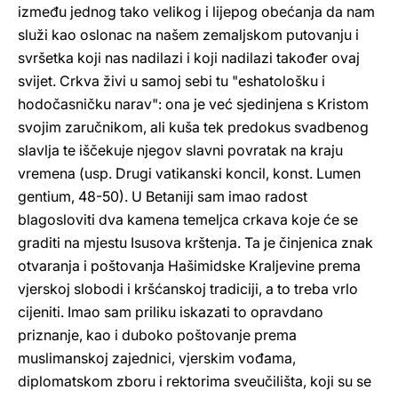
između jednog tako velikog i lijepog obećanja da nam
služi kao oslonac na našem zemaljskom putovanju i
svršetka koji nas nadilazi i koji nadilazi također ovaj
svijet. Crkva živi u samoj sebi tu "eshatološku i
hodočasničku narav": ona je već sjedinjena s Kristom
svojim zaručnikom, ali kuša tek predokus svadbenog
slavlja te iščekuje njegov slavni povratak na kraju
vremena (usp. Drugi vatikanski koncil, konst. Lumen
gentium, 48-50). U Betaniji sam imao radost
blagosloviti dva kamena temeljca crkava koje će se
graditi na mjestu Isusova krštenja. Ta je činjenica znak
otvaranja i poštovanja Hašimidske Kraljevine prema
vjerskoj slobodi i kršćanskoj tradiciji, a to treba vrlo
cijeniti. Imao sam priliku iskazati to opravdano
priznanje, kao i duboko poštovanje prema
muslimanskoj zajednici, vjerskim vođama,
diplomatskom zboru i rektorima sveučilišta, koji su se