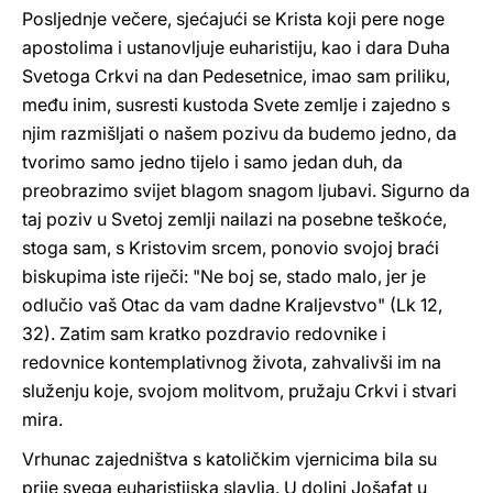
Posljednje večere, sjećajući se Krista koji pere noge
apostolima i ustanovljuje euharistiju, kao i dara Duha
Svetoga Crkvi na dan Pedesetnice, imao sam priliku,
među inim, susresti kustoda Svete zemlje i zajedno s
njim razmišljati o našem pozivu da budemo jedno, da
tvorimo samo jedno tijelo i samo jedan duh, da
preobrazimo svijet blagom snagom ljubavi. Sigurno da
taj poziv u Svetoj zemlji nailazi na posebne teškoće,
stoga sam, s Kristovim srcem, ponovio svojoj braći
biskupima iste riječi: "Ne boj se, stado malo, jer je
odlučio vaš Otac da vam dadne Kraljevstvo" (Lk 12,
32). Zatim sam kratko pozdravio redovnike i
redovnice kontemplativnog života, zahvalivši im na
služenju koje, svojom molitvom, pružaju Crkvi i stvari
mira.
Vrhunac zajedništva s katoličkim vjernicima bila su
prije svega euharistijska slavlja. U dolini Jošafat u