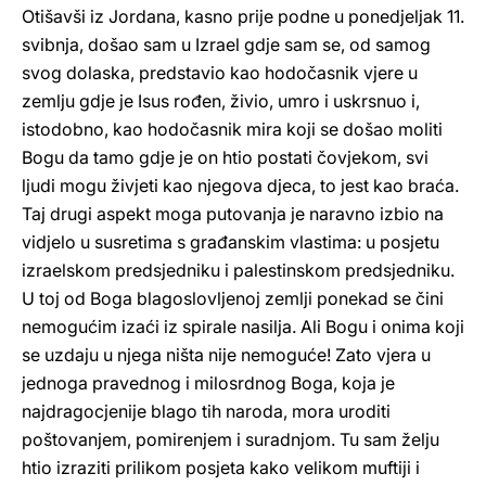
Otišavši iz Jordana, kasno prije podne u ponedjeljak 11.
svibnja, došao sam u Izrael gdje sam se, od samog
svog dolaska, predstavio kao hodočasnik vjere u
zemlju gdje je Isus rođen, živio, umro i uskrsnuo i,
istodobno, kao hodočasnik mira koji se došao moliti
Bogu da tamo gdje je on htio postati čovjekom, svi
ljudi mogu živjeti kao njegova djeca, to jest kao braća.
Taj drugi aspekt moga putovanja je naravno izbio na
vidjelo u susretima s građanskim vlastima: u posjetu
izraelskom predsjedniku i palestinskom predsjedniku.
U toj od Boga blagoslovljenoj zemlji ponekad se čini
nemogućim izaći iz spirale nasilja. Ali Bogu i onima koji
se uzdaju u njega ništa nije nemoguće! Zato vjera u
jednoga pravednog i milosrdnog Boga, koja je
najdragocjenije blago tih naroda, mora uroditi
poštovanjem, pomirenjem i suradnjom. Tu sam želju
htio izraziti prilikom posjeta kako velikom muftiji i