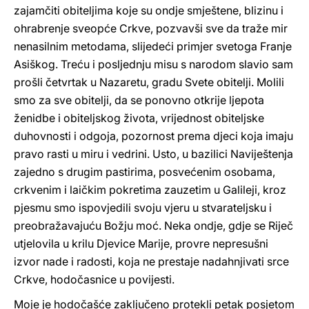
zajamčiti obiteljima koje su ondje smještene, blizinu i
ohrabrenje sveopće Crkve, pozvavši sve da traže mir
nenasilnim metodama, slijedeći primjer svetoga Franje
Asiškog. Treću i posljednju misu s narodom slavio sam
prošli četvrtak u Nazaretu, gradu Svete obitelji. Molili
smo za sve obitelji, da se ponovno otkrije ljepota
ženidbe i obiteljskog života, vrijednost obiteljske
duhovnosti i odgoja, pozornost prema djeci koja imaju
pravo rasti u miru i vedrini. Usto, u bazilici Naviještenja
zajedno s drugim pastirima, posvećenim osobama,
crkvenim i laičkim pokretima zauzetim u Galileji, kroz
pjesmu smo ispovjedili svoju vjeru u stvarateljsku i
preobražavajuću Božju moć. Neka ondje, gdje se Riječ
utjelovila u krilu Djevice Marije, provre nepresušni
izvor nade i radosti, koja ne prestaje nadahnjivati srce
Crkve, hodočasnice u povijesti.
Moje je hodočašće zaključeno protekli petak posjetom