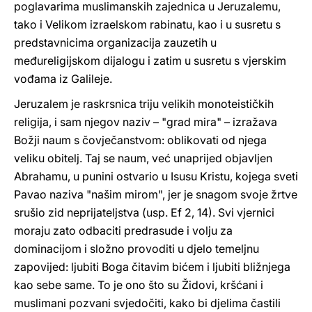
poglavarima muslimanskih zajednica u Jeruzalemu,
tako i Velikom izraelskom rabinatu, kao i u susretu s
predstavnicima organizacija zauzetih u
međureligijskom dijalogu i zatim u susretu s vjerskim
vođama iz Galileje.
Jeruzalem je raskrsnica triju velikih monoteističkih
religija, i sam njegov naziv – "grad mira" – izražava
Božji naum s čovječanstvom: oblikovati od njega
veliku obitelj. Taj se naum, već unaprijed objavljen
Abrahamu, u punini ostvario u Isusu Kristu, kojega sveti
Pavao naziva "našim mirom", jer je snagom svoje žrtve
srušio zid neprijateljstva (usp. Ef 2, 14). Svi vjernici
moraju zato odbaciti predrasude i volju za
dominacijom i složno provoditi u djelo temeljnu
zapovijed: ljubiti Boga čitavim bićem i ljubiti bližnjega
kao sebe same. To je ono što su Židovi, kršćani i
muslimani pozvani svjedočiti, kako bi djelima častili