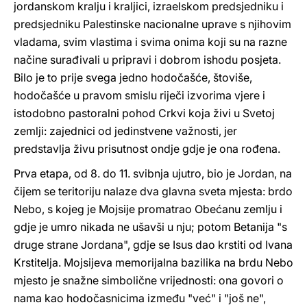
jordanskom kralju i kraljici, izraelskom predsjedniku i
predsjedniku Palestinske nacionalne uprave s njihovim
vladama, svim vlastima i svima onima koji su na razne
načine surađivali u pripravi i dobrom ishodu posjeta.
Bilo je to prije svega jedno hodočašće, štoviše,
hodočašće u pravom smislu riječi izvorima vjere i
istodobno pastoralni pohod Crkvi koja živi u Svetoj
zemlji: zajednici od jedinstvene važnosti, jer
predstavlja živu prisutnost ondje gdje je ona rođena.
Prva etapa, od 8. do 11. svibnja ujutro, bio je Jordan, na
čijem se teritoriju nalaze dva glavna sveta mjesta: brdo
Nebo, s kojeg je Mojsije promatrao Obećanu zemlju i
gdje je umro nikada ne ušavši u nju; potom Betanija "s
druge strane Jordana", gdje se Isus dao krstiti od Ivana
Krstitelja. Mojsijeva memorijalna bazilika na brdu Nebo
mjesto je snažne simbolične vrijednosti: ona govori o
nama kao hodočasnicima između "već" i "još ne",