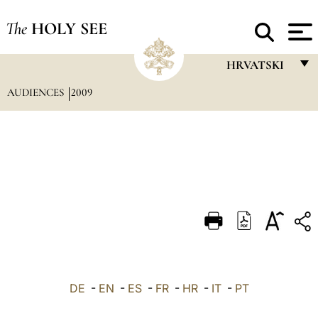
The
HOLY SEE
HRVATSKI
AUDIENCES
2009
FRANÇAIS
ENGLISH
ITALIANO
PORTUGUÊS
ESPAÑOL
DEUTSCH
POLSKI
العربيّة
DE
-
EN
-
ES
-
FR
-
HR
-
IT
-
PT
中文