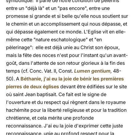
symbolique: il parle de notre condition de pèlerins
entre un "déjà là" et un "pas encore", entre une
promesse si grande et si belle qu'elle nous soutient sur
le chemin et un accomplissement qui nous dépasse, et
qui dépasse également ce monde. L'Eglise vit en elle-
même cette "nature eschatologique" et "en
pèlerinage": elle est déjà unie au Christ son époux,
mais la fête des noces n'est pour l'instant qu'un avant-
goût, dans l'attente de son retour glorieux à la fin des
temps (cf. Conc. Vat. II, Const.
Lumen gentium
,
48-
50). A
Béthanie, j'ai eu la joie de bénir les premières
pierres de deux églises
devant être édifiées sur le site
où saint Jean baptisait. Ce fait est le signe de
l'ouverture et du respect qui règnent dans le royaume
hachémite pour la liberté religieuse et pour la tradition
chrétienne, et cela mérite une profonde
reconnaissance. J'ai eu la joie d'exprimer cette juste
reconnaissance, unie au profond respect pour la