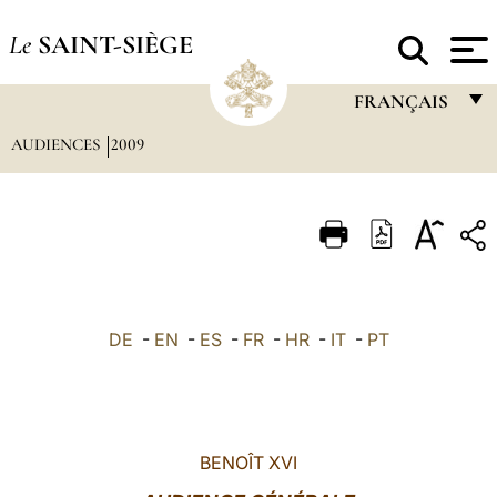
Le
SAINT-SIÈGE
FRANÇAIS
AUDIENCES
2009
FRANÇAIS
ENGLISH
ITALIANO
PORTUGUÊS
ESPAÑOL
DE
-
EN
-
ES
-
FR
-
HR
-
IT
-
PT
DEUTSCH
POLSKI
العربيّة
BENOÎT XVI
中文