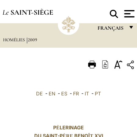
Le
SAINT-SIÈGE
FRANÇAIS
HOMÉLIES
2009
FRANÇAIS
ENGLISH
ITALIANO
PORTUGUÊS
ESPAÑOL
DE
-
EN
-
ES
-
FR
-
IT
-
PT
DEUTSCH
POLSKI
العربيّة
P
LERINAGE
È
中文
DU SAINT-P
BENO
XVI
ÈRE
ÎT