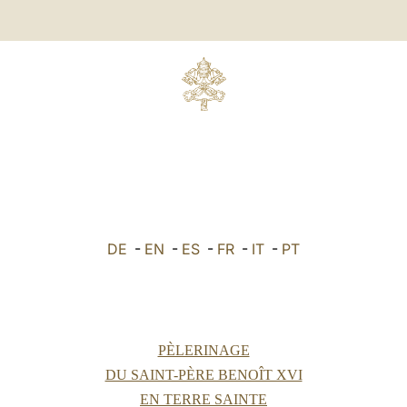
DE
-
EN
-
ES
-
FR
-
IT
-
PT
PÈLERINAGE
DU SAINT-PÈRE BENOÎT XVI
EN TERRE SAINTE