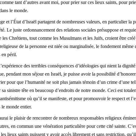
 comme tant d’autres avant moi, pour prier sur ces lieux saints, pour prie
x dans le monde.
ge et l’État d’Israël partagent de nombreuses valeurs, en particulier la 
été. Le juste ordonnancement des relations sociales présuppose et requiert
 les Chrétiens, tout comme les Musulmans et les Juifs, croient être cré
 religieuse de la personne est niée ou marginalisée, le fondement même 
 en péril.
 l’expérience des terribles conséquences d’idéologies qui nient la digni
ue, pendant mon séjour en Israël, je puisse avoir la possibilité d’honore
prier pour que l’humanité ne soit plus jamais témoin d’un crime d’une t
 sa sinistre tête en beaucoup d’endroits de notre monde. Ceci est totale
’antisémitisme où qu’il se manifeste, et pour promouvoir le respect et l’
s le monde entier.
urai le plaisir de rencontrer de nombreux responsables religieux éminen
autres, en commun une vénération particulière pour cette cité sainte. C’
 les lieux saints puissent y avoir accès librement et sans restriction, qu’