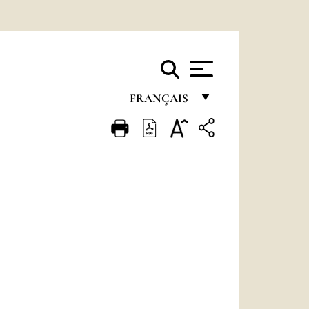
FRANÇAIS
FRANÇAIS
ENGLISH
ITALIANO
PORTUGUÊS
ESPAÑOL
DEUTSCH
POLSKI