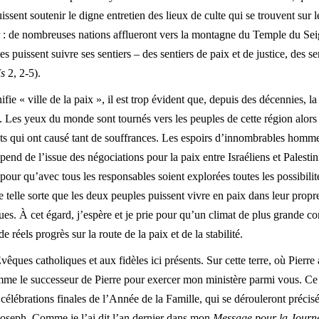
uissent soutenir le digne entretien des lieux de culte qui se trouvent sur l
r : de nombreuses nations afflueront vers la montagne du Temple du Seig
s puissent suivre ses sentiers – des sentiers de paix et de justice, des se
Is
2, 2-5).
ie « ville de la paix », il est trop évident que, depuis des décennies, la
e. Les yeux du monde sont tournés vers les peuples de cette région alors 
lits qui ont causé tant de souffrances. Les espoirs d’innombrables homm
dépend de l’issue des négociations pour la paix entre Israéliens et Pales
e pour qu’avec tous les responsables soient explorées toutes les possibilit
de telle sorte que les deux peuples puissent vivre en paix dans leur propre
es. À cet égard, j’espère et je prie pour qu’un climat de plus grande con
 réels progrès sur la route de la paix et de la stabilité.
vêques catholiques et aux fidèles ici présents. Sur cette terre, où Pierre 
mme le successeur de Pierre pour exercer mon ministère parmi vous. Ce s
célébrations finales de l’Année de la Famille, qui se dérouleront précis
 Joseph. Comme je l’ai dit l’an dernier dans mon
Message pour la Journé