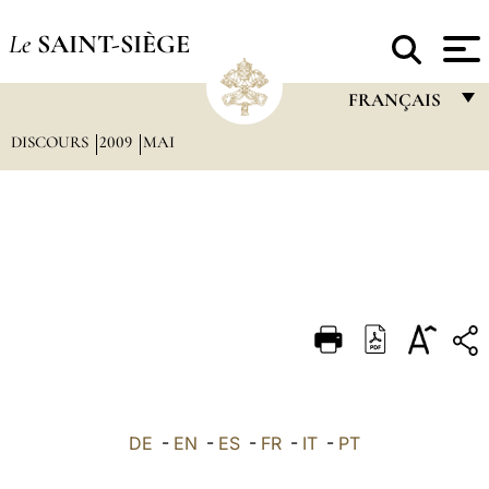
Le
SAINT-SIÈGE
FRANÇAIS
DISCOURS
2009
MAI
FRANÇAIS
ENGLISH
ITALIANO
PORTUGUÊS
ESPAÑOL
DEUTSCH
POLSKI
العربيّة
DE
-
EN
-
ES
-
FR
-
IT
-
PT
中文