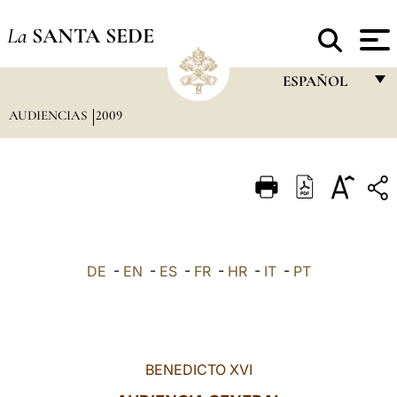
La
SANTA SEDE
ESPAÑOL
AUDIENCIAS
2009
FRANÇAIS
ENGLISH
ITALIANO
PORTUGUÊS
ESPAÑOL
DE
-
EN
-
ES
-
FR
-
HR
-
IT
-
PT
DEUTSCH
POLSKI
العربيّة
BENEDICTO XVI
中文