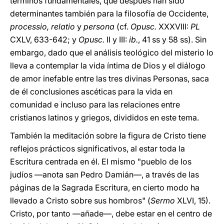
términos fundamentales, que después han sido
determinantes también para la filosofía de Occidente,
processio, relatio
y
persona
(cf.
Opusc.
XXXVIII:
PL
CXLV, 633-642; y
Opusc.
II y III:
ib.
, 41 ss y 58 ss). Sin
embargo, dado que el análisis teológico del misterio lo
lleva a contemplar la vida íntima de Dios y el diálogo
de amor inefable entre las tres divinas Personas, saca
de él conclusiones ascéticas para la vida en
comunidad e incluso para las relaciones entre
cristianos latinos y griegos, divididos en este tema.
También la meditación sobre la figura de Cristo tiene
reflejos prácticos significativos, al estar toda la
Escritura centrada en él. El mismo "pueblo de los
judíos —anota san Pedro Damián—, a través de las
páginas de la Sagrada Escritura, en cierto modo ha
llevado a Cristo sobre sus hombros" (
Sermo
XLVI, 15).
Cristo, por tanto —añade—, debe estar en el centro de