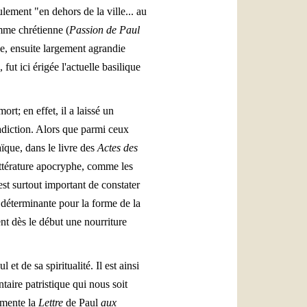
lement "en dehors de la ville... au
mme chrétienne (
Passion de Paul
ise, ensuite largement agrandie
ut ici érigée l'actuelle basilique
rt; en effet, il a laissé un
radiction. Alors que parmi ceux
aïque, dans le livre des
Actes des
littérature apocryphe, comme les
est surtout important de constater
st déterminante pour la forme de la
ent dès le début une nourriture
 et de sa spiritualité. Il est ainsi
taire patristique qui nous soit
mmente la
Lettre
de Paul
aux