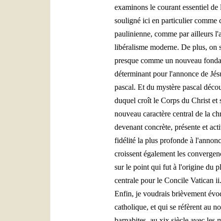
examinons le courant essentiel de l
souligné ici en particulier comme c
paulinienne, comme par ailleurs l'a
libéralisme moderne. De plus, on so
presque comme un nouveau fondateu
déterminant pour l'annonce de Jésus
pascal. Et du mystère pascal déco
duquel croît le Corps du Christ et s
nouveau caractère central de la ch
devenant concrète, présente et act
fidélité la plus profonde à l'annon
croissent également les convergenc
sur le point qui fut à l'origine du
centrale pour le Concile Vatican ii
Enfin, je voudrais brièvement évoq
catholique, et qui se réfèrent au n
barnabites, au xix siècle avec les 