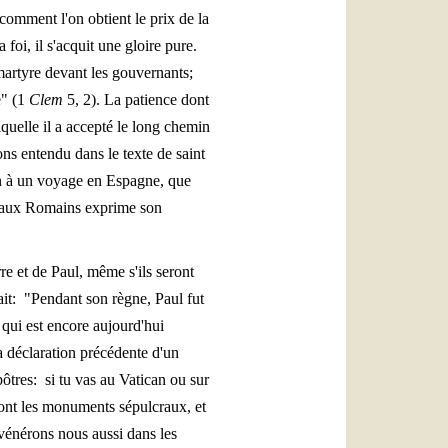
 comment l'on obtient le prix de la
 foi, il s'acquit une gloire pure.
 martyre devant les gouvernants;
e" (1
Clem
5, 2). La patience dont
aquelle il a accepté le long chemin
ns entendu dans le texte de saint
ion à un voyage en Espagne, que
ttre aux Romains exprime son
re et de Paul, même s'ils seront
ait: "Pendant son règne, Paul fut
 qui est encore aujourd'hui
a déclaration précédente d'un
ôtres: si tu vas au Vatican ou sur
sont les monuments sépulcraux, et
 vénérons nous aussi dans les