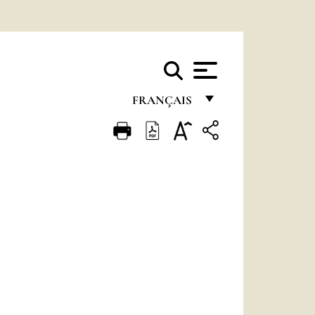
FRANÇAIS
FRANÇAIS
ENGLISH
ITALIANO
PORTUGUÊS
ESPAÑOL
DEUTSCH
POLSKI