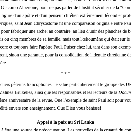
 Giacomo Alberione, pour ne pas parler de l'Institut séculier de la "Co
igure d'un apôtre et d'un penseur chrétien extrêmement fécond et profo
yriques, saint Jean Chrysostome fit une comparaison originale entre Pau
our fabriquer une arche; au contraire, au lieu d'unir des planches de boi
is ou cinq membres de sa famille, mais tout l'œkoumène qui était sur le 
core et toujours faire l'apôtre Paul. Puiser chez lui, tant dans son exem
nt, sinon une garantie, pour la consolidation de l'identité chrétienne d
ère.
* * *
, chers pèlerins francophones. Je salue particulièrement le groupe des U
alines-Bruxelles, ainsi que les responsables et les lecteurs de la
Docume
ème anniversaire de la revue. Que l’exemple de saint Paul soit pour vou
idélité envers son enseignement. Que Dieu vous bénisse!
Appel à la paix au Sri Lanka
 à être une source de préoccupation. Les nouvelles de la cruauté du con