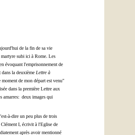
العربيّة
中文
LATINE
jourd'hui de la fin de sa vie
u martyre subi ici à Rome. Les
 en évoquant l'emprisonnement de
nt dans la deuxième
Lettre à
 le moment de mon départ est venu"
ilisée dans la première Lettre aux
 les amarres: deux images qui
'est-à-dire un peu plus de trois
lément I, écrivit à l'Eglise de
médiatement après avoir mentionné