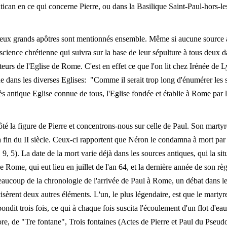
tican en ce qui concerne Pierre, ou dans la Basilique Saint-Paul-hors-l
s deux grands apôtres sont mentionnés ensemble. Même si aucune source 
ence chrétienne qui suivra sur la base de leur sépulture à tous deux dan
s de l'Eglise de Rome. C'est en effet ce que l'on lit chez Irénée de Lyon
e dans les diverses Eglises: "Comme il serait trop long d'énumérer les s
ès antique Eglise connue de tous, l'Eglise fondée et établie à Rome par 
té la figure de Pierre et concentrons-nous sur celle de Paul. Son martyr
 la fin du II siècle. Ceux-ci rapportent que Néron le condamna à mort par d
, 5). La date de la mort varie déjà dans les sources antiques, qui la sit
Rome, qui eut lieu en juillet de l'an 64, et la dernière année de son règn
beaucoup de la chronologie de l'arrivée de Paul à Rome, un débat dans 
cisèrent deux autres éléments. L'un, le plus légendaire, est que le martyr
bondit trois fois, ce qui à chaque fois suscita l'écoulement d'un flot d'eau,
re, de "Tre fontane", Trois fontaines (Actes de Pierre et Paul du Pseudo