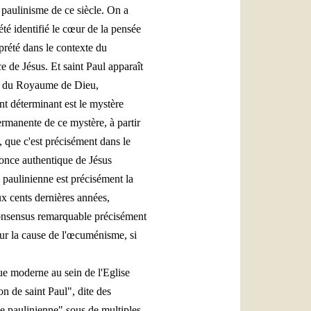
u paulinisme de ce siècle. On a
été identifié le cœur de la pensée
rprété dans le contexte du
e de Jésus. Et saint Paul apparaît
ral du Royaume de Dieu,
int déterminant est le mystère
rmanente de ce mystère, à partir
s, que c'est précisément dans le
nonce authentique de Jésus
 paulinienne est précisément la
ux cents dernières années,
 consensus remarquable précisément
pour la cause de l'œcuménisme, si
ue moderne au sein de l'Eglise
on de saint Paul", dite des
lle paulinienne" sous de multiples