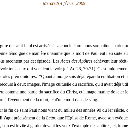
Mercredi 4 février 2009
igure de saint Paul est arrivée à sa conclusion: nous souhaitons parler au
étienne témoigne de manière unanime que la mort de Paul eut lieu suite a
us racontent pas cet épisode. Les
Actes des Apôtres
achèvent leur récit
cevoir tous ceux qui venaient le voir (cf. Ac 28, 30-31). C'est uniqueme
roles prémonitoires: "Quant à moi je suis déjà répandu en libation et
recours à deux images, l'image cultuelle du sacrifice, qu'il avait déjà ut
tyre comme une partie du sacrifice du Christ, et l'image marine de jeter
on à l'événement de la mort, et d'une mort dans le sang.
 la fin de saint Paul nous vient du milieu des années 90 du Ier siècle, c
Il s'agit précisément de la
Lettre
que l'Eglise de Rome, avec son évêque C
e, l'on est invité à garder devant les yeux l'exemple des apôtres, et, im