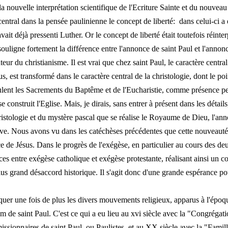
a nouvelle interprétation scientifique de l'Ecriture Sainte et du nouvea
entral dans la pensée paulinienne le concept de liberté: dans celui-ci a 
vait déjà pressenti Luther. Or le concept de liberté était toutefois réinte
uligne fortement la différence entre l'annonce de saint Paul et l'annonc
r du christianisme. Il est vrai que chez saint Paul, le caractère cent
, est transformé dans le caractère central de la christologie, dont le po
ulent les Sacrements du Baptême et de l'Eucharistie, comme présence pe
e construit l'Eglise. Mais, je dirais, sans entrer à présent dans les détail
ristologie et du mystère pascal que se réalise le Royaume de Dieu, l'an
ive. Nous avons vu dans les catéchèses précédentes que cette nouveauté
ce de Jésus. Dans le progrès de l'exégèse, en particulier au cours des de
es entre exégèse catholique et exégèse protestante, réalisant ainsi un
 plus grand désaccord historique. Il s'agit donc d'une grande espérance 
.
uer une fois de plus les divers mouvements religieux, apparus à l'époq
om de saint Paul. C'est ce qui a eu lieu au xvi siècle avec la "Congrégati
missionnaires de saint Paul, ou Paulistes, et au XX siècle avec la "Fami