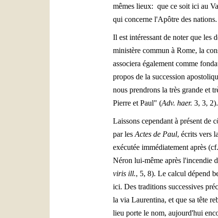
mêmes lieux: que ce soit ici au Va
qui concerne l'Apôtre des nations.
Il est intéressant de noter que le
ministère commun à Rome, la consci
associera également comme fondateur
propos de la succession apostoliqu
nous prendrons la très grande et tr
Pierre et Paul" (
Adv. haer.
3, 3, 2).
Laissons cependant à présent de cô
par les
Actes de Paul
, écrits vers
exécutée immédiatement après (cf. 9
Néron lui-même après l'incendie de 
viris ill.
, 5, 8). Le calcul dépend 
ici. Des traditions successives pré
la via Laurentina, et que sa tête re
lieu porte le nom, aujourd'hui enco