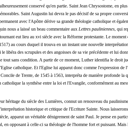
lheureusement conservé qu'en partie. Saint Jean Chrysostome, en plu
morables. Saint Augustin lui devra le pas décisif de sa propre conversion
permanent avec l'Apôtre dérive sa grande théologie catholique et égalem
quin nous a laissé un beau commentaire aux
Lettres pauliniennes
, qui re
tournant eut lieu au xvi siècle avec la Réforme protestante. Le moment d
1517) au cours duquel il trouva en un instant une nouvelle interprétation
ui le libéra des scrupules et des angoisses de sa vie précédente et lui do
 tout sans condition. A partir de ce moment, Luther identifia le droit 
l'Eglise catholique. Et l'Eglise lui apparut donc comme l'expression de l'e
 Concile de Trente, de 1545 à 1563, interpréta de manière profonde la que
on catholique la synthèse entre la loi et l'Evangile, conformément au mes
leur héritage du siècle des Lumières, connut un renouveau du paulinisme,
'interprétation historique et critique de l'Ecriture Sainte. Nous laisserons 
cle, apparut un véritable dénigrement de saint Paul. Je pense en particu
ul, en opposant à celle-ci sa théologie de l'homme fort et puissant. Mais l