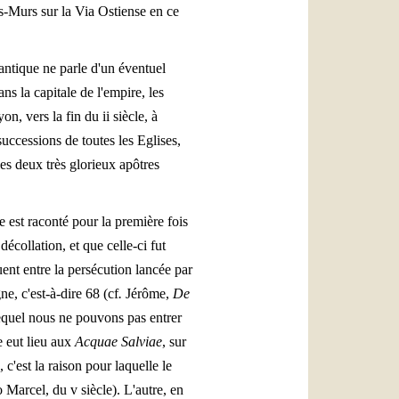
es-Murs sur la Via Ostiense en ce
antique ne parle d'un éventuel
s la capitale de l'empire, les
, vers la fin du ii siècle, à
uccessions de toutes les Eglises,
les deux très glorieux apôtres
e est raconté pour la première fois
écollation, et que celle-ci fut
uent entre la persécution lancée par
e, c'est-à-dire 68 (cf
.
Jérôme,
De
lequel nous ne pouvons pas entrer
e eut lieu aux
Acquae Salviae
, sur
 c'est la raison pour laquelle le
 Marcel, du v siècle). L'autre, en