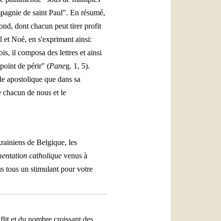
mpagnie de saint Paul". En résumé,
nd, dont chacun peut tirer profit
l et Noé, en s'exprimant ainsi:
s, il composa des lettres et ainsi
point de périr" (
Pane
g. 1, 5).
ple apostolique que dans sa
e chacun de nous et le
krainiens de Belgique, les
ntation catholique
venus à
s tous un stimulant pour votre
flit et du nombre croissant des