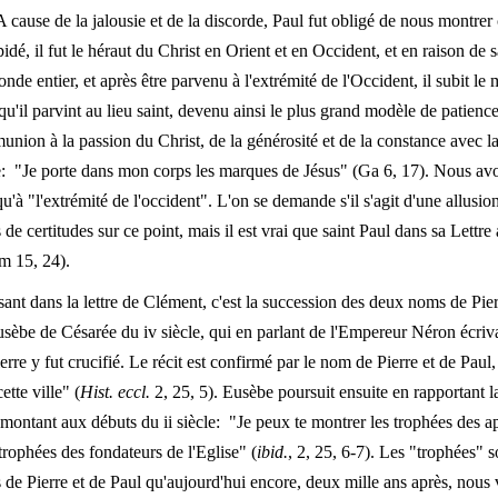
"A cause de la jalousie et de la discorde, Paul fut obligé de nous montrer
pidé, il fut le héraut du Christ en Orient et en Occident, et en raison de sa
nde entier, et après être parvenu à l'extrémité de l'Occident, il subit le
t qu'il parvint au lieu saint, devenu ainsi le plus grand modèle de patienc
munion à la passion du Christ, de la générosité et de la constance avec l
e: "Je porte dans mon corps les marques de Jésus" (Ga 6, 17). Nous avo
qu'à "l'extrémité de l'occident". L'on se demande s'il s'agit d'une allus
pas de certitudes sur ce point, mais il est vrai que saint Paul dans sa Le
Rm 15, 24).
sant dans la lettre de Clément, c'est la succession des deux noms de Pier
usèbe de Césarée du iv siècle, qui en parlant de l'Empereur Néron écriv
re y fut crucifié. Le récit est confirmé par le nom de Pierre et de Paul,
tte ville" (
Hist. eccl.
2, 25, 5). Eusèbe poursuit ensuite en rapportant l
ontant aux débuts du ii siècle: "Je peux te montrer les trophées des ap
 trophées des fondateurs de l'Eglise" (
ibid.
, 2, 25, 6-7). Les "trophées" 
es de Pierre et de Paul qu'aujourd'hui encore, deux mille ans après, nous